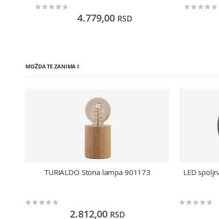
Rating:
Rating:
0%
0%
4.779,00
RSD
MOŽDA TE ZANIMA I
TURIALDO Stona lampa 901173
LED spolj
Rating:
Rating:
0%
0%
2.812,00
RSD