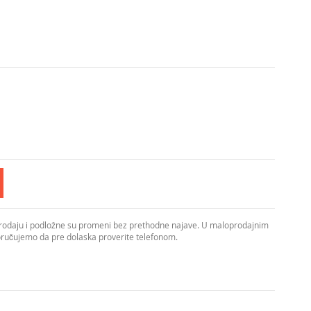
prodaju i podložne su promeni bez prethodne najave. U maloprodajnim
poručujemo da pre dolaska proverite telefonom.