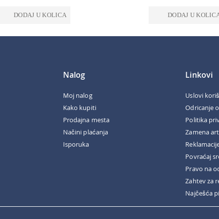
DODAJ U KOLICA
DODAJ U KOLIC
Nalog
Linkovi
Moj nalog
Uslovi kori
Kako kupiti
Odricanje 
Prodajna mesta
Politika pri
Načini plaćanja
Zamena art
Isporuka
Reklamacij
Povraćaj s
Pravo na o
Zahtev za r
Najčešća p