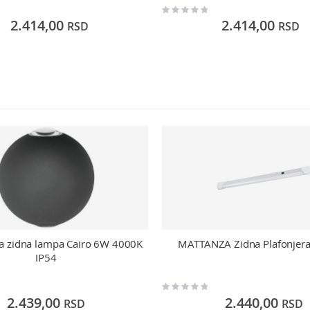
Rating:
0%
2.414,00
2.414,00
RSD
RSD
na zidna lampa Cairo 6W 4000K
MATTANZA Zidna Plafonjer
IP54
Rating:
0%
2.439,00
2.440,00
RSD
RSD