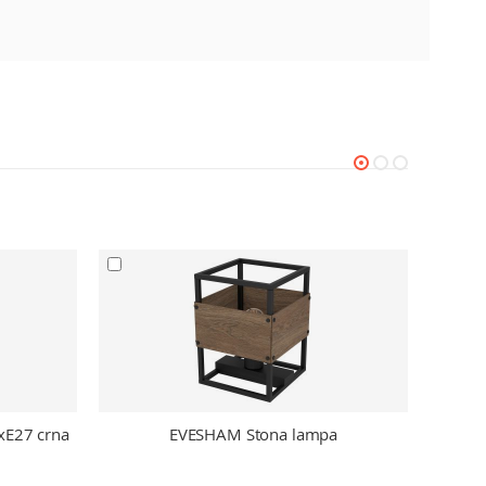
xE27 crna
EVESHAM Stona lampa
PR