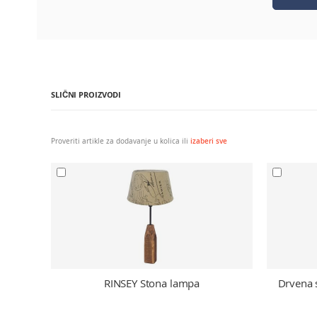
Dodatne informacije
Dodatne informacije
Tip lampe (1): E27
Tip lampe (1): E27
EAN / UPC: 9002759990794
EAN / UPC: 9002759990794
SLIČNI PROIZVODI
Proveriti artikle za dodavanje u kolica ili
izaberi sve
RINSEY Stona lampa
Drvena 