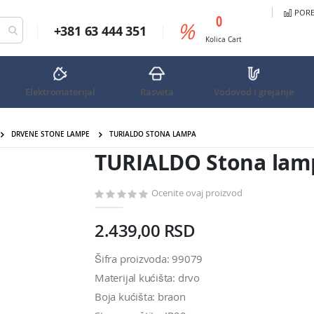
PORED
predmeta
0
%
+381 63 444 351
Cart
Kolica
Cart
Elektromaterijal
Rasveta
Vodovod i grejanje
DRVENE STONE LAMPE
TURIALDO STONA LAMPA
TURIALDO Stona lam
Ocenite ovaj proizvod
2.439,00 RSD
Šifra proizvoda: 99079
Materijal kućišta: drvo
Boja kućišta: braon