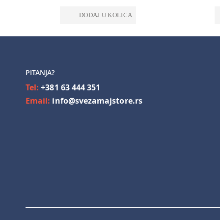
DODAJ U KOLICA
PITANJA?
Tel:
+381 63 444 351
Email:
info@svezamajstore.rs