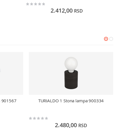
Rating:
Rating:
0%
0%
2.412,00
RSD
a 901567
TURIALDO 1 Stona lampa 900334
Rating:
Rating:
0%
0%
2.480,00
RSD