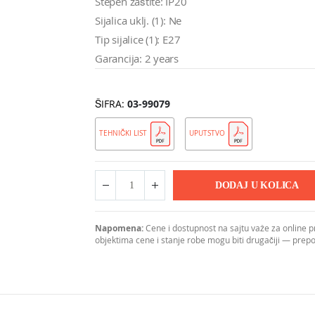
Stepen zaštite: IP20
Sijalica uklj. (1): Ne
Tip sijalice (1): E27
Garancija: 2 years
ŠIFRA
03-99079
TEHNIČKI LIST
UPUTSTVO
DODAJ U KOLICA
Napomena:
Cene i dostupnost na sajtu važe za online 
objektima cene i stanje robe mogu biti drugačiji — pre