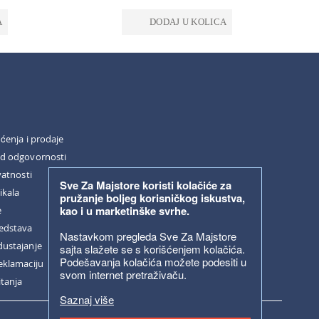
A
DODAJ U KOLICA
šćenja i prodaje
od odgovornosti
vatnosti
Sve Za Majstore koristi kolačiće za
ikala
pružanje boljeg korisničkog iskustva,
kao i u marketinške svrhe.
e
redstava
Nastavkom pregleda Sve Za Majstore
dustajanje
sajta slažete se s korišćenjem kolačića.
Podešavanja kolačića možete podesiti u
eklamaciju
svom internet pretraživaču.
itanja
Saznaj više