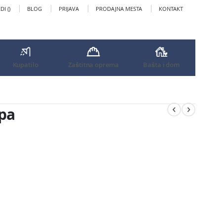
I (
)
BLOG
PRIJAVA
PRODAJNA MESTA
KONTAKT
Kupatilo
Zaštitna oprema
Bašta i dom
pa