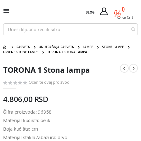
Pređi
predm
0
na
%
Uključi
BLOG
Cart
sadržaj
/
Kolica
Cart
isključi
Nav
RASVETA
UNUTRAŠNJA RASVETA
LAMPE
STONE LAMPE
DRVENE STONE LAMPE
TORONA 1 STONA LAMPA
TORONA 1 Stona lampa
Pređite
Pređite
na
na
TORONA 1 Stona lampa
kraj
početak
galerije
galerije
slika
slika
Ocenite ovaj proizvod
4.806,00 RSD
Šifra proizvoda: 96958
Materijal kućišta: čelik
Boja kućišta: crn
Materijal stakla /abažura: drvo