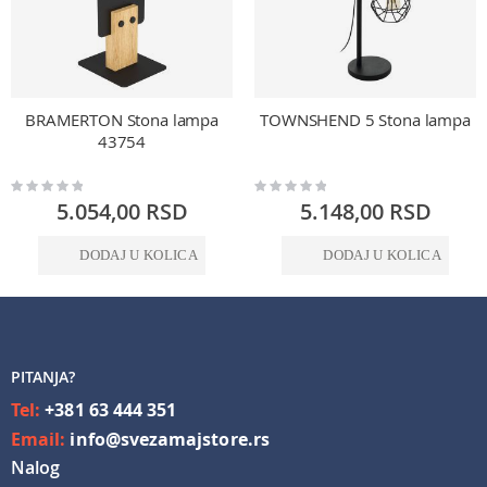
BRAMERTON Stona lampa
TOWNSHEND 5 Stona lampa
43754
Rating:
Rating:
0%
0%
5.054,00 RSD
5.148,00 RSD
DODAJ U KOLICA
DODAJ U KOLICA
PITANJA?
Tel:
+381 63 444 351
Email:
info@svezamajstore.rs
Nalog