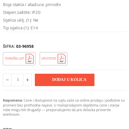
Boja stakla / abažura: prirodni
Stepen zaštite: IP20
Sijalica uklj. (1): Ne
Tip sijalice (1): E14
ŠIFRA
03-96958
TEHNIČKI LIST
UPUTSTVO
DODAJ U KOLICA
Napomena:
Cene i dostupnost na sajtu važe za online prodaju i podložne su
promeni bez prethodne najave. U maloprodajnim objektima cene i stanje
robe mogu biti drugačiji — preporučujemo da pre dolaska proverite
telefonom.