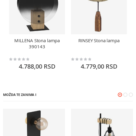
MILLENA Stona lampa
RINSEY Stona lampa
390143
Rating:
Rating:
Ra
0%
0%
0
4.788,00 RSD
4.779,00 RSD
MOŽDA TE ZANIMA I