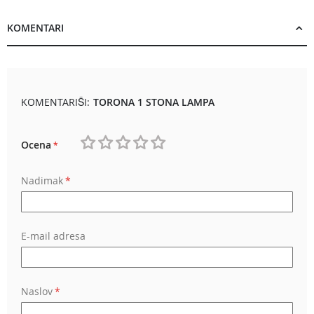
KOMENTARI
KOMENTARIŠI:
TORONA 1 STONA LAMPA
Ocena
1
2
3
4
5
Nadimak
star
stars
stars
stars
stars
E-mail adresa
Naslov