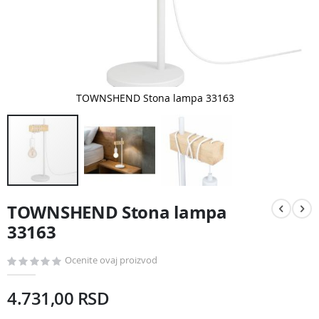
TOWNSHEND Stona lampa 33163
Pređite
na
TOWNSHEND Stona lampa
početak
galerije
33163
slika
Ocenite ovaj proizvod
4.731,00 RSD