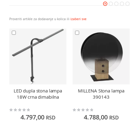
Proveriti artikle za dodavanje u kolica ili
izaberi sve
LED dupla stona lampa
MILLENA Stona lampa
18W crna dimabilna
390143
Rating:
Rating:
Ra
0%
0%
0
4.797,00
4.788,00
RSD
RSD