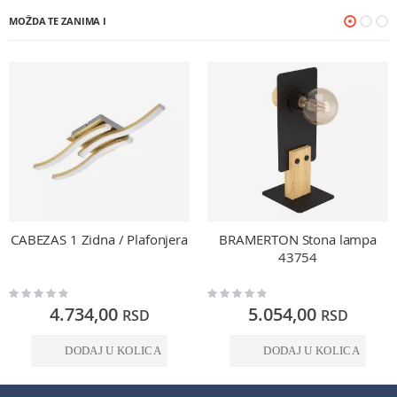
MOŽDA TE ZANIMA I
CABEZAS 1 Zidna / Plafonjera
BRAMERTON Stona lampa
43754
Rating:
Rating:
0%
0%
4.734,00
5.054,00
RSD
RSD
DODAJ U KOLICA
DODAJ U KOLICA