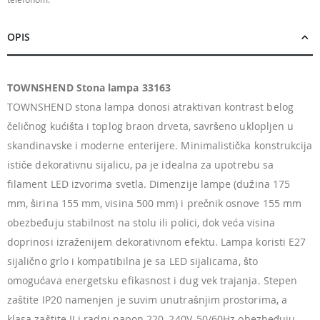
OPIS
TOWNSHEND Stona lampa 33163
TOWNSHEND stona lampa donosi atraktivan kontrast belog
čeličnog kućišta i toplog braon drveta, savršeno uklopljen u
skandinavske i moderne enterijere. Minimalistička konstrukcija
ističe dekorativnu sijalicu, pa je idealna za upotrebu sa
filament LED izvorima svetla. Dimenzije lampe (dužina 175
mm, širina 155 mm, visina 500 mm) i prečnik osnove 155 mm
obezbeđuju stabilnost na stolu ili polici, dok veća visina
doprinosi izraženijem dekorativnom efektu. Lampa koristi E27
sijalično grlo i kompatibilna je sa LED sijalicama, što
omogućava energetsku efikasnost i dug vek trajanja. Stepen
zaštite IP20 namenjen je suvim unutrašnjim prostorima, a
klasa zaštite II i radni napon 220–240V, 50/60Hz obezbeđuju