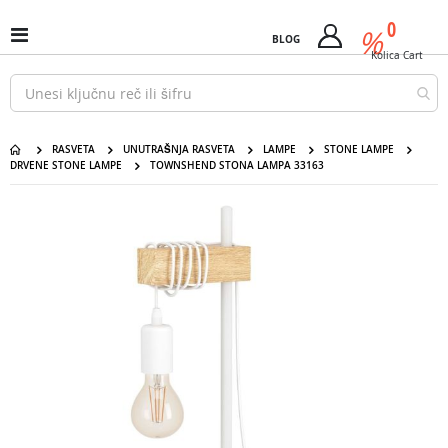
Pređi
predm
0
na
%
Uključi
BLOG
Cart
sadržaj
/
Kolica
Cart
isključi
Nav
RASVETA
UNUTRAŠNJA RASVETA
LAMPE
STONE LAMPE
DRVENE STONE LAMPE
TOWNSHEND STONA LAMPA 33163
Pređite
na
kraj
galerije
slika