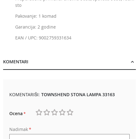
sto
Pakovanje: 1 komad
Garancija: 2 godine
EAN / UPC: 9002759331634
KOMENTARI
KOMENTARIŠI:
TOWNSHEND STONA LAMPA 33163
Ocena
1
2
3
4
5
Nadimak
star
stars
stars
stars
stars