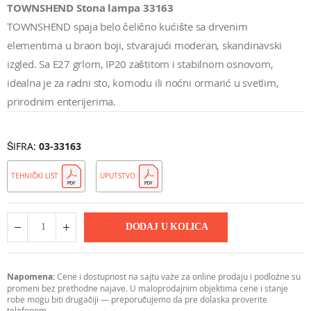
TOWNSHEND Stona lampa 33163
TOWNSHEND spaja belo čelično kućište sa drvenim
elementima u braon boji, stvarajući moderan, skandinavski
izgled. Sa E27 grlom, IP20 zaštitom i stabilnom osnovom,
idealna je za radni sto, komodu ili noćni ormarić u svetlim,
prirodnim enterijerima.
ŠIFRA
03-33163
TEHNIČKI LIST
UPUTSTVO
DODAJ U KOLICA
Napomena:
Cene i dostupnost na sajtu važe za online prodaju i podložne su
promeni bez prethodne najave. U maloprodajnim objektima cene i stanje
robe mogu biti drugačiji — preporučujemo da pre dolaska proverite
telefonom.