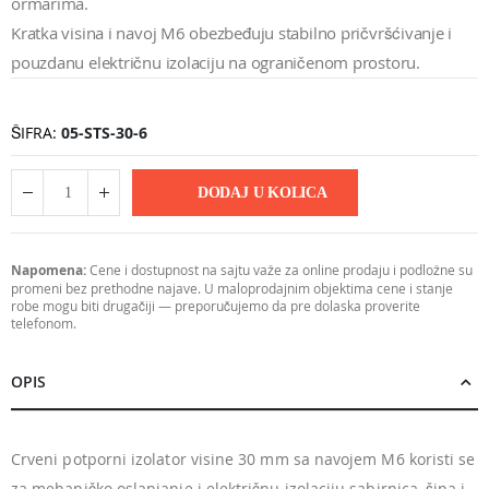
ormarima.
Kratka visina i navoj M6 obezbeđuju stabilno pričvršćivanje i
pouzdanu električnu izolaciju na ograničenom prostoru.
ŠIFRA
05-STS-30-6
DODAJ U KOLICA
Napomena:
Cene i dostupnost na sajtu važe za online prodaju i podložne su
promeni bez prethodne najave. U maloprodajnim objektima cene i stanje
robe mogu biti drugačiji — preporučujemo da pre dolaska proverite
telefonom.
OPIS
Crveni potporni izolator visine 30 mm sa navojem M6 koristi se
za mehaničko oslanjanje i električnu izolaciju sabirnica, šina i