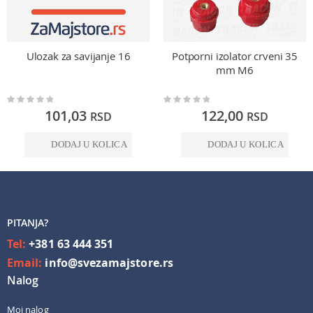
Ulozak za savijanje 16
Potporni izolator crveni 35
mm M6
Rating:
Rating:
0%
0%
101,03
122,00
RSD
RSD
DODAJ U KOLICA
DODAJ U KOLICA
PITANJA?
Tel:
+381 63 444 351
Email:
info@svezamajstore.rs
Nalog
Moj nalog