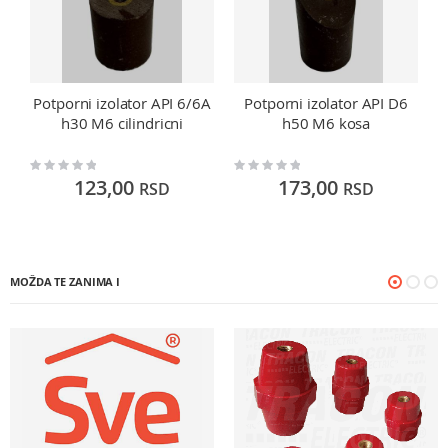
Potporni izolator API 6/6A
Potporni izolator API D6
h30 M6 cilindricni
h50 M6 kosa
Rating:
Rating:
Ra
0%
0%
0
123,00
173,00
RSD
RSD
MOŽDA TE ZANIMA I