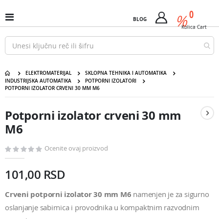
Pređi
predm
0
na
%
Uključi
BLOG
Cart
sadržaj
/
Kolica
Cart
isključi
Nav
ELEKTROMATERIJAL
SKLOPNA TEHNIKA I AUTOMATIKA
INDUSTRIJSKA AUTOMATIKA
POTPORNI IZOLATORI
POTPORNI IZOLATOR CRVENI 30 MM M6
Potporni izolator crveni 30 mm M6
Pređite
Pređite
na
na
Potporni izolator crveni 30 mm
kraj
početak
galerije
galerije
M6
slika
slika
Ocenite ovaj proizvod
101,00 RSD
Crveni potporni izolator 30 mm M6
namenjen je za sigurno
oslanjanje sabirnica i provodnika u kompaktnim razvodnim