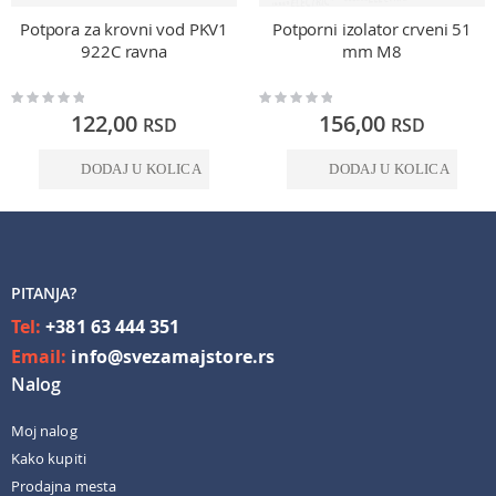
Potpora za krovni vod PKV1
Potporni izolator crveni 51
922C ravna
mm M8
Rating:
Rating:
0%
0%
122,00
156,00
RSD
RSD
DODAJ U KOLICA
DODAJ U KOLICA
PITANJA?
Tel:
+381 63 444 351
Email:
info@svezamajstore.rs
Nalog
Moj nalog
Kako kupiti
Prodajna mesta