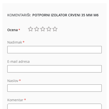
KOMENTARIŠI:
POTPORNI IZOLATOR CRVENI 35 MM M6
Ocena
1
2
3
4
5
Nadimak
star
stars
stars
stars
stars
E-mail adresa
Naslov
Komentar