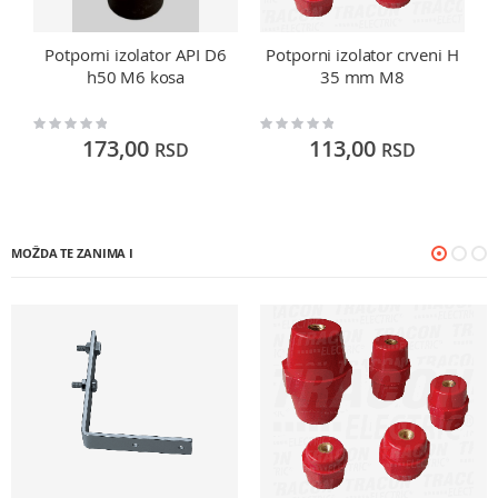
Potporni izolator API D6
Potporni izolator crveni H
h50 M6 kosa
35 mm M8
Rating:
Rating:
Ra
0%
0%
0
173,00
113,00
RSD
RSD
MOŽDA TE ZANIMA I