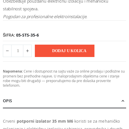
Obezbeđuje pouzdanu električnu izolaciju i mehaničku
stabilnost spojeva.
Pogodan za profesionalne elektroinstalacije.
ŠIFRA
05-STS-35-6
DODAJ U KOLICA
Napomena:
Cene i dostupnost na sajtu važe za online prodaju i podložne su
promeni bez prethodne najave. U maloprodajnim objektima cene i stanje
robe mogu biti drugačiji — preporučujemo da pre dolaska proverite
telefonom.
OPIS
Crveni
potporni izolator 35 mm M6
koristi se za mehaničko
oslanjanje i električnu izolaciju sabirnica, provodnika i drugih