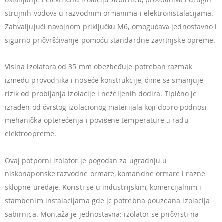
strujnih vodova u razvodnim ormanima i elektroinstalacijama.
Zahvaljujući navojnom priključku M6, omogućava jednostavno i
sigurno pričvršćivanje pomoću standardne zavrtnjske opreme.
Visina izolatora od 35 mm obezbeđuje potreban razmak
između provodnika i noseće konstrukcije, čime se smanjuje
rizik od probijanja izolacije i neželjenih dodira. Tipično je
izrađen od čvrstog izolacionog materijala koji dobro podnosi
mehanička opterećenja i povišene temperature u radu
elektroopreme.
Ovaj potporni izolator je pogodan za ugradnju u
niskonaponske razvodne ormare, komandne ormare i razne
sklopne uređaje. Koristi se u industrijskim, komercijalnim i
stambenim instalacijama gde je potrebna pouzdana izolacija
sabirnica. Montaža je jednostavna: izolator se pričvrsti na