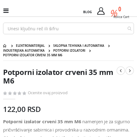
Pređi
predm
0
na
%
Uključi
BLOG
Cart
sadržaj
/
Kolica
Cart
isključi
Nav
ELEKTROMATERIJAL
SKLOPNA TEHNIKA I AUTOMATIKA
INDUSTRIJSKA AUTOMATIKA
POTPORNI IZOLATORI
POTPORNI IZOLATOR CRVENI 35 MM M6
Potporni izolator crveni 35 mm M6
Pređite
Pređite
na
na
Potporni izolator crveni 35 mm
kraj
početak
galerije
galerije
M6
slika
slika
Ocenite ovaj proizvod
122,00 RSD
Potporni izolator crveni 35 mm M6
namenjen je za sigurno
pričvršćivanje sabirnica i provodnika u razvodnim ormanima.