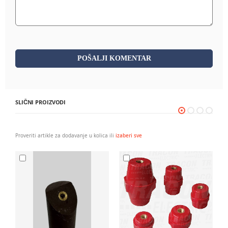
POŠALJI KOMENTAR
SLIČNI PROIZVODI
Proveriti artikle za dodavanje u kolica ili
izaberi sve