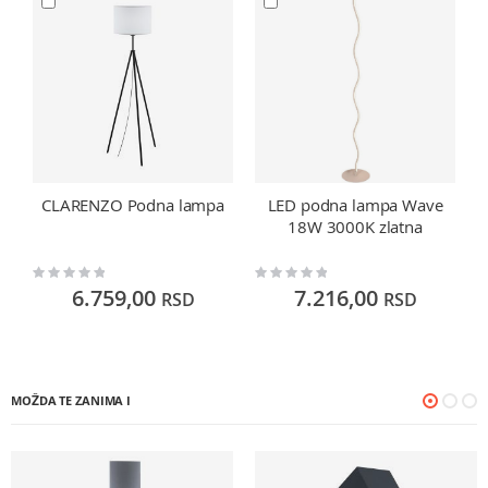
CLARENZO Podna lampa
LED podna lampa Wave
18W 3000K zlatna
Rating:
Rating:
Ra
0%
0%
0
6.759,00
7.216,00
RSD
RSD
MOŽDA TE ZANIMA I