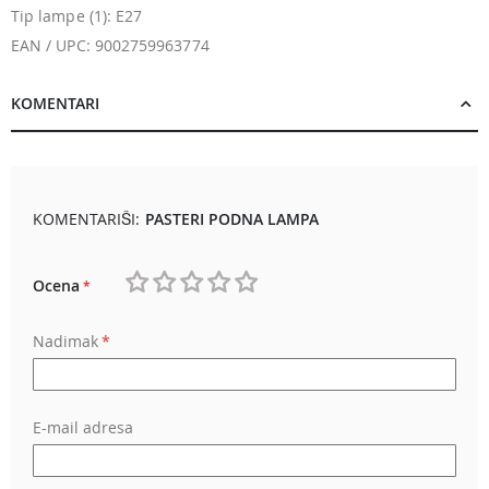
Tip lampe (1): E27
EAN / UPC: 9002759963774
KOMENTARI
KOMENTARIŠI:
PASTERI PODNA LAMPA
Ocena
1
2
3
4
5
Nadimak
star
stars
stars
stars
stars
E-mail adresa