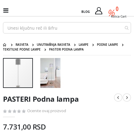
Pređi
predm
0
na
%
Uključi
BLOG
Cart
sadržaj
/
Kolica
Cart
isključi
Nav
RASVETA
UNUTRAŠNJA RASVETA
LAMPE
PODNE LAMPE
TEKSTILNE PODNE LAMPE
PASTERI PODNA LAMPA
PASTERI Podna lampa
Pređite
na
kraj
galerije
slika
Pređite
na
PASTERI Podna lampa
početak
galerije
slika
Ocenite ovaj proizvod
7.731,00 RSD