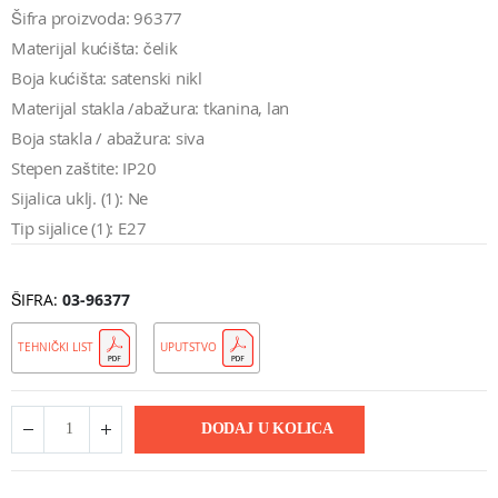
Šifra proizvoda: 96377
Materijal kućišta: čelik
Boja kućišta: satenski nikl
Materijal stakla /abažura: tkanina, lan
Boja stakla / abažura: siva
Stepen zaštite: IP20
Sijalica uklj. (1): Ne
Tip sijalice (1): E27
ŠIFRA
03-96377
TEHNIČKI LIST
UPUTSTVO
DODAJ U KOLICA