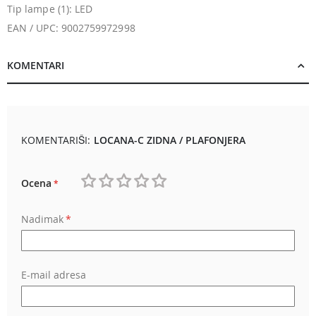
Tip lampe (1): LED
EAN / UPC: 9002759972998
KOMENTARI
KOMENTARIŠI:
LOCANA-C ZIDNA / PLAFONJERA
Ocena
1
2
3
4
5
Nadimak
star
stars
stars
stars
stars
E-mail adresa