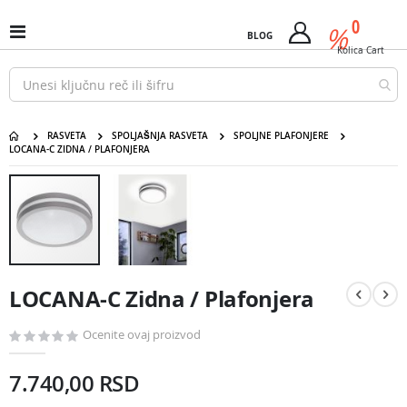
Pređi
predm
0
na
%
Uključi
BLOG
Cart
sadržaj
/
Kolica
Cart
isključi
Nav
RASVETA
SPOLJAŠNJA RASVETA
SPOLJNE PLAFONJERE
LOCANA-C ZIDNA / PLAFONJERA
LOCANA-C Zidna / Plafonjera
Pređite
na
kraj
galerije
slika
Pređite
na
LOCANA-C Zidna / Plafonjera
početak
galerije
slika
Ocenite ovaj proizvod
7.740,00 RSD