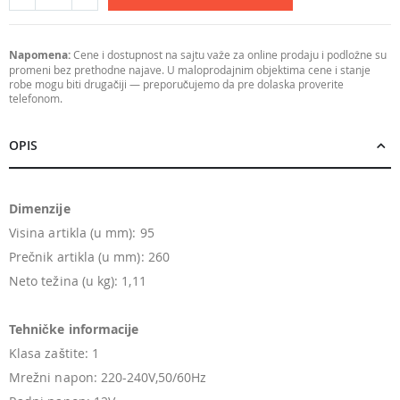
Napomena:
Cene i dostupnost na sajtu važe za online prodaju i podložne su
promeni bez prethodne najave. U maloprodajnim objektima cene i stanje
robe mogu biti drugačiji — preporučujemo da pre dolaska proverite
telefonom.
OPIS
Dimenzije
Visina artikla (u mm): 95
Prečnik artikla (u mm): 260
Neto težina (u kg): 1,11
Tehničke informacije
Klasa zaštite: 1
Mrežni napon: 220-240V,50/60Hz