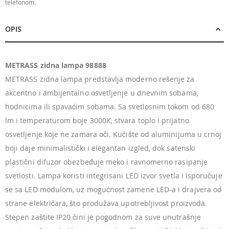
telefonom.
OPIS
METRASS zidna lampa 98888
METRASS zidna lampa predstavlja moderno rešenje za
akcentno i ambijentalno osvetljenje u dnevnim sobama,
hodnicima ili spavaćim sobama. Sa svetlosnim tokom od 680
lm i temperaturom boje 3000K, stvara toplo i prijatno
osvetljenje koje ne zamara oči. Kućište od aluminijuma u crnoj
boji daje minimalistički i elegantan izgled, dok satenski
plastični difuzor obezbeđuje meko i ravnomerno rasipanje
svetlosti. Lampa koristi integrisani LED izvor svetla i isporučuje
se sa LED modulom, uz mogućnost zamene LED-a i drajvera od
strane električara, što produžava upotrebljivost proizvoda.
Stepen zaštite IP20 čini je pogodnom za suve unutrašnje