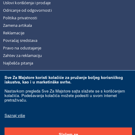
Uslovi korišćenja i prodaje
Odricanje od odgovornosti
Politika privatnosti
Zamena artikala
Reklamacije
Povraćaj sredstava
Pravo na odustajanje
Zahtev za reklamaciju
Najčešća pitanja
Sve Za Majstore koristi kolačiće za pružanje boljeg korisničkog
iskustva, kao i u marketinške svrhe.
© Sve Za Majstore. 2026. Sva prava zadržana.
Nastavkom pregleda Sve Za Majstore sajta slažete se s korišćenjem
kolačića. Podešavanja kolačića možete podesiti u svom internet
pretraživaču.
Razvoj sajta:
Ecommerce Solutions.
Ovaj sajt je zaštićen reCAPTCHA-om i primenjuju se Google
Politika privatnosti
i
Uslovi korišćenja
.
Saznaj više
Slažem se