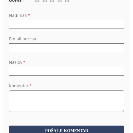
Ocena
1
2
3
4
5
Nadimak
star
stars
stars
stars
stars
E-mail adresa
Naslov
Komentar
POŠALJI KOMENTAR