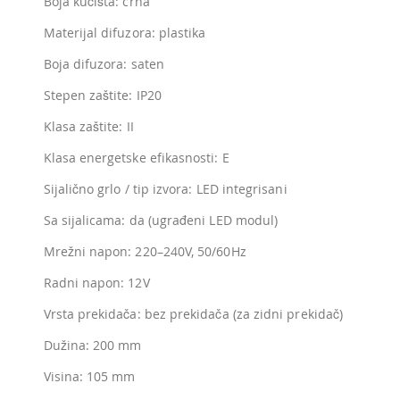
Boja kućišta: crna
Materijal difuzora: plastika
Boja difuzora: saten
Stepen zaštite: IP20
Klasa zaštite: II
Klasa energetske efikasnosti: E
Sijalično grlo / tip izvora: LED integrisani
Sa sijalicama: da (ugrađeni LED modul)
Mrežni napon: 220–240V, 50/60Hz
Radni napon: 12V
Vrsta prekidača: bez prekidača (za zidni prekidač)
Dužina: 200 mm
Visina: 105 mm