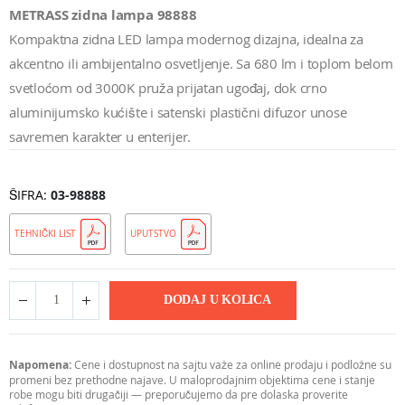
METRASS zidna lampa 98888
Kompaktna zidna LED lampa modernog dizajna, idealna za
akcentno ili ambijentalno osvetljenje. Sa 680 lm i toplom belom
svetloćom od 3000K pruža prijatan ugođaj, dok crno
aluminijumsko kućište i satenski plastični difuzor unose
savremen karakter u enterijer.
ŠIFRA
03-98888
TEHNIČKI LIST
UPUTSTVO
DODAJ U KOLICA
Napomena:
Cene i dostupnost na sajtu važe za online prodaju i podložne su
promeni bez prethodne najave. U maloprodajnim objektima cene i stanje
robe mogu biti drugačiji — preporučujemo da pre dolaska proverite