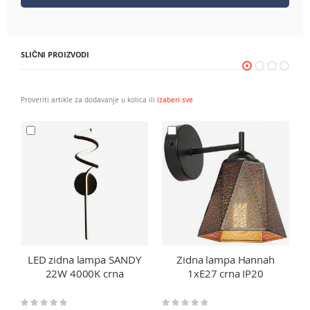
SLIČNI PROIZVODI
Proveriti artikle za dodavanje u kolica ili
izaberi sve
LED zidna lampa SANDY
Zidna lampa Hannah
22W 4000K crna
1xE27 crna IP20
Rating:
Rating:
Ra