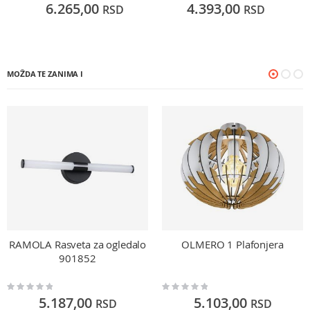
0%
0%
0
6.265,00
4.393,00
RSD
RSD
MOŽDA TE ZANIMA I
RAMOLA Rasveta za ogledalo
OLMERO 1 Plafonjera
901852
Rating:
Rating:
0%
0%
5.187,00
5.103,00
RSD
RSD