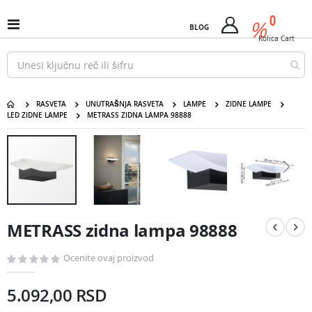
Pređi
predm
0
na
%
Uključi
BLOG
Cart
sadržaj
/
Kolica
Cart
isključi
Nav
RASVETA
UNUTRAŠNJA RASVETA
LAMPE
ZIDNE LAMPE
LED ZIDNE LAMPE
METRASS ZIDNA LAMPA 98888
METRASS zidna lampa 98888
Pređite
na
kraj
galerije
slika
Pređite
na
METRASS zidna lampa 98888
početak
galerije
slika
Ocenite ovaj proizvod
5.092,00 RSD