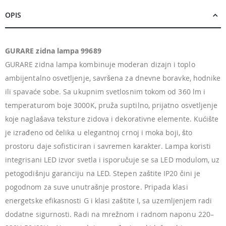
OPIS
GURARE zidna lampa 99689
GURARE zidna lampa kombinuje moderan dizajn i toplo
ambijentalno osvetljenje, savršena za dnevne boravke, hodnike
ili spavaće sobe. Sa ukupnim svetlosnim tokom od 360 lm i
temperaturom boje 3000K, pruža suptilno, prijatno osvetljenje
koje naglašava teksture zidova i dekorativne elemente. Kućište
je izrađeno od čelika u elegantnoj crnoj i moka boji, što
prostoru daje sofisticiran i savremen karakter. Lampa koristi
integrisani LED izvor svetla i isporučuje se sa LED modulom, uz
petogodišnju garanciju na LED. Stepen zaštite IP20 čini je
pogodnom za suve unutrašnje prostore. Pripada klasi
energetske efikasnosti G i klasi zaštite I, sa uzemljenjem radi
dodatne sigurnosti. Radi na mrežnom i radnom naponu 220–