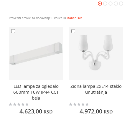
Proveriti artikle za dodavanje u kolica ili
izaberi sve
LED lampa za ogledalo
Zidna lampa 2xE14 staklo
600mm 10W IP44 CCT
unutrašnja
bela
Rating:
Rating:
Ra
0%
0%
0
4.623,00
4.972,00
RSD
RSD