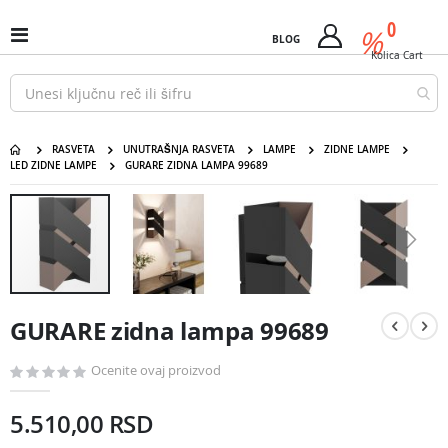
Pređi
predm
0
na
%
Uključi
BLOG
Cart
sadržaj
/
Kolica
Cart
isključi
Nav
RASVETA
UNUTRAŠNJA RASVETA
LAMPE
ZIDNE LAMPE
LED ZIDNE LAMPE
GURARE ZIDNA LAMPA 99689
GURARE zidna lampa 99689
Pređite
na
kraj
galerije
slika
Pređite
na
GURARE zidna lampa 99689
početak
galerije
slika
Ocenite ovaj proizvod
5.510,00 RSD