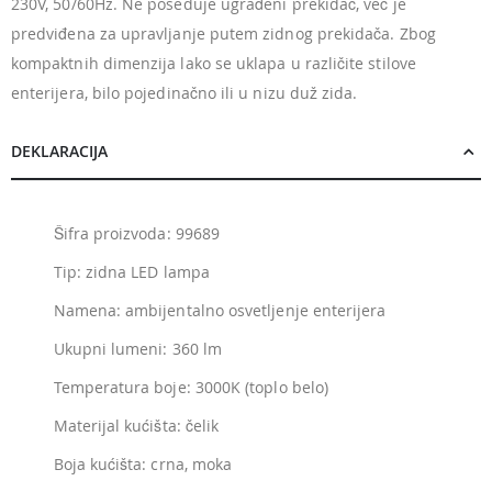
230V, 50/60Hz. Ne poseduje ugrađeni prekidač, već je
predviđena za upravljanje putem zidnog prekidača. Zbog
kompaktnih dimenzija lako se uklapa u različite stilove
enterijera, bilo pojedinačno ili u nizu duž zida.
DEKLARACIJA
Šifra proizvoda: 99689
Tip: zidna LED lampa
Namena: ambijentalno osvetljenje enterijera
Ukupni lumeni: 360 lm
Temperatura boje: 3000K (toplo belo)
Materijal kućišta: čelik
Boja kućišta: crna, moka