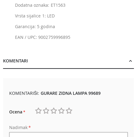
Dodatna oznaka: ET1563
Vrsta sijalice 1: LED
Garancija: 5 godina
EAN / UPC: 9002759996895
KOMENTARI
KOMENTARIŠI:
GURARE ZIDNA LAMPA 99689
Ocena
1
2
3
4
5
Nadimak
star
stars
stars
stars
stars