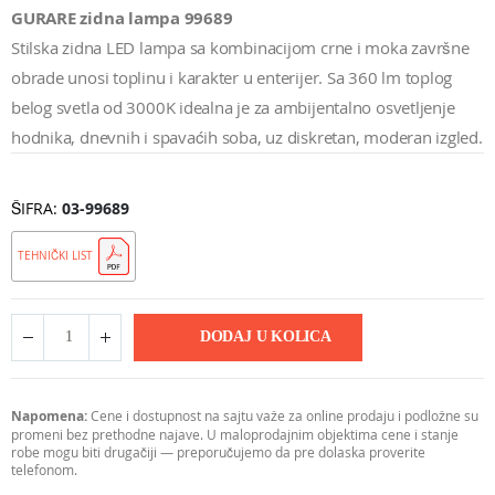
GURARE zidna lampa 99689
Stilska zidna LED lampa sa kombinacijom crne i moka završne
obrade unosi toplinu i karakter u enterijer. Sa 360 lm toplog
belog svetla od 3000K idealna je za ambijentalno osvetljenje
hodnika, dnevnih i spavaćih soba, uz diskretan, moderan izgled.
ŠIFRA
03-99689
TEHNIČKI LIST
DODAJ U KOLICA
Napomena:
Cene i dostupnost na sajtu važe za online prodaju i podložne su
promeni bez prethodne najave. U maloprodajnim objektima cene i stanje
robe mogu biti drugačiji — preporučujemo da pre dolaska proverite
telefonom.