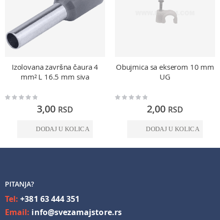
Izolovana završna čaura 4
Obujmica sa ekserom 10 mm
mm² L 16.5 mm siva
UG
Rating:
Rating:
0%
0%
3,00
2,00
RSD
RSD
DODAJ U KOLICA
DODAJ U KOLICA
PITANJA?
Tel:
+381 63 444 351
Email:
info@svezamajstore.rs