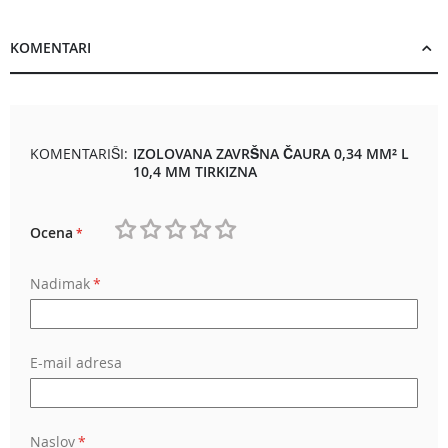
KOMENTARI
KOMENTARIŠI:
IZOLOVANA ZAVRŠNA ČAURA 0,34 MM² L
10,4 MM TIRKIZNA
Ocena
1
2
3
4
5
Nadimak
star
stars
stars
stars
stars
E-mail adresa
Naslov