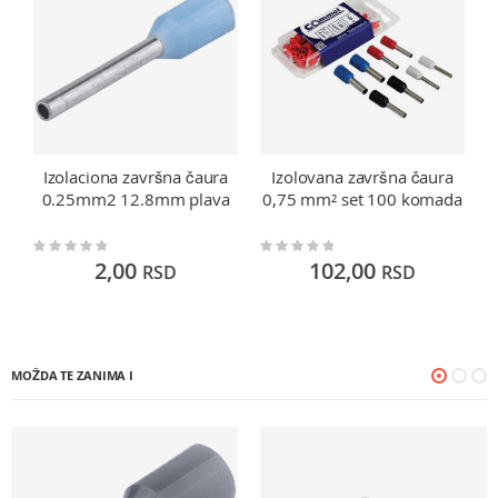
Izolaciona završna čaura
Izolovana završna čaura
0.25mm2 12.8mm plava
0,75 mm² set 100 komada
Rating:
Rating:
Ra
0%
0%
0
2,00
102,00
RSD
RSD
MOŽDA TE ZANIMA I