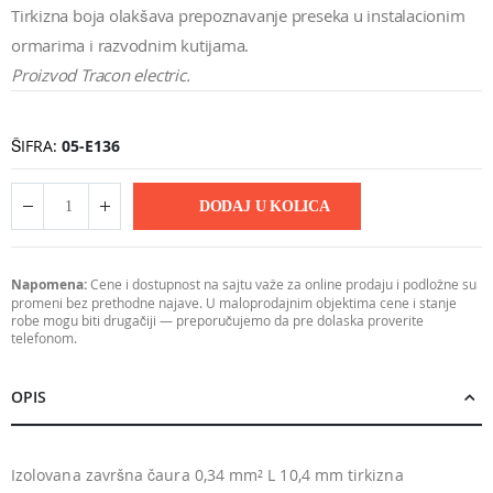
Tirkizna boja olakšava prepoznavanje preseka u instalacionim
ormarima i razvodnim kutijama.
Proizvod Tracon electric.
ŠIFRA
05-E136
DODAJ U KOLICA
Napomena:
Cene i dostupnost na sajtu važe za online prodaju i podložne su
promeni bez prethodne najave. U maloprodajnim objektima cene i stanje
robe mogu biti drugačiji — preporučujemo da pre dolaska proverite
telefonom.
OPIS
Izolovana završna čaura 0,34 mm² L 10,4 mm tirkizna