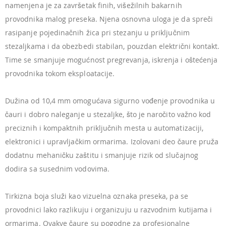
namenjena je za završetak finih, višežilnih bakarnih
provodnika malog preseka. Njena osnovna uloga je da spreči
rasipanje pojedinačnih žica pri stezanju u priključnim
stezaljkama i da obezbedi stabilan, pouzdan električni kontakt.
Time se smanjuje mogućnost pregrevanja, iskrenja i oštećenja
provodnika tokom eksploatacije.
Dužina od 10,4 mm omogućava sigurno vođenje provodnika u
čauri i dobro naleganje u stezaljke, što je naročito važno kod
preciznih i kompaktnih priključnih mesta u automatizaciji,
elektronici i upravljačkim ormarima. Izolovani deo čaure pruža
dodatnu mehaničku zaštitu i smanjuje rizik od slučajnog
dodira sa susednim vodovima.
Tirkizna boja služi kao vizuelna oznaka preseka, pa se
provodnici lako razlikuju i organizuju u razvodnim kutijama i
ormarima. Ovakve čaure su pogodne za profesionalne