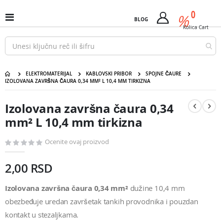
Pređi
predm
0
na
%
Uključi
BLOG
Cart
sadržaj
/
Kolica
Cart
isključi
Nav
ELEKTROMATERIJAL
KABLOVSKI PRIBOR
SPOJNE ČAURE
IZOLOVANA ZAVRŠNA ČAURA 0,34 MM² L 10,4 MM TIRKIZNA
Izolovana završna čaura 0,34 mm² L 10,4 mm tirkizna
Pređite
Pređite
na
na
Izolovana završna čaura 0,34
kraj
početak
galerije
galerije
mm² L 10,4 mm tirkizna
slika
slika
Ocenite ovaj proizvod
2,00 RSD
Izolovana završna čaura 0,34 mm²
dužine 10,4 mm
obezbeđuje uredan završetak tankih provodnika i pouzdan
kontakt u stezaljkama.