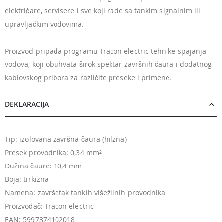
električare, servisere i sve koji rade sa tankim signalnim ili
upravljačkim vodovima.
Proizvod pripada programu Tracon electric tehnike spajanja
vodova, koji obuhvata širok spektar završnih čaura i dodatnog
kablovskog pribora za različite preseke i primene.
DEKLARACIJA
Tip: izolovana završna čaura (hilzna)
Presek provodnika: 0,34 mm²
Dužina čaure: 10,4 mm
Boja: tirkizna
Namena: završetak tankih višežilnih provodnika
Proizvođač: Tracon electric
EAN: 5997374102018