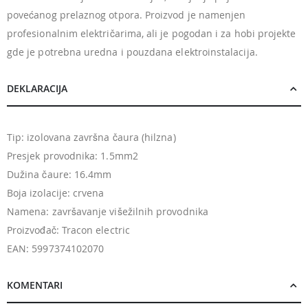
povećanog prelaznog otpora. Proizvod je namenjen
profesionalnim električarima, ali je pogodan i za hobi projekte
gde je potrebna uredna i pouzdana elektroinstalacija.
DEKLARACIJA
Tip: izolovana završna čaura (hilzna)
Presjek provodnika: 1.5mm2
Dužina čaure: 16.4mm
Boja izolacije: crvena
Namena: završavanje višežilnih provodnika
Proizvođač: Tracon electric
EAN: 5997374102070
KOMENTARI