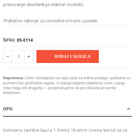
presovanje obezbeđuje stabilan kontakt.
Praktično rešenje za razvodne ormare i panele.
ŠIFRA
05-E114
DODAJ U KOLICA
Napomena:
Cene i dostupnost na sajtu važe za online prodaju i podložne su
promeni bez prethodne najave. U maloprodajnim objektima cene i stanje
robe mogu biti drugačiji — preporučujemo da pre dolaska proverite
telefonom.
OPIS
Izolovana završna čaura 1.5mm2 16.4mm crvena koristi se za