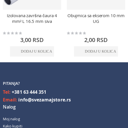
Izolovana završna čaura 4
Obujmica sa ekserom 10 mm
mm² L 16.5 mm siva
UG
Rating:
Rating:
0%
0%
3,00 RSD
2,00 RSD
DODAJ U KOLICA
DODAJ U KOLICA
PITANJA?
Tel:
+381 63 444 351
Email:
info@svezamajstore.rs
Nalog
Moj nalog
Kako kupiti