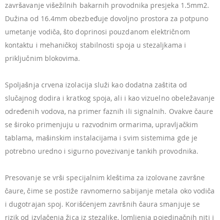
završavanje višežilnih bakarnih provodnika presjeka 1.5mm2.
Dužina od 16.4mm obezbeđuje dovoljno prostora za potpuno
umetanje vodiča, što doprinosi pouzdanom električnom
kontaktu i mehaničkoj stabilnosti spoja u stezaljkama i
priključnim blokovima.
Spoljašnja crvena izolacija služi kao dodatna zaštita od
slučajnog dodira i kratkog spoja, ali i kao vizuelno obeležavanje
određenih vodova, na primer faznih ili signalnih. Ovakve čaure
se široko primenjuju u razvodnim ormarima, upravljačkim
tablama, mašinskim instalacijama i svim sistemima gde je
potrebno uredno i sigurno povezivanje tankih provodnika.
Presovanje se vrši specijalnim kleštima za izolovane završne
čaure, čime se postiže ravnomerno sabijanje metala oko vodiča
i dugotrajan spoj. Korišćenjem završnih čaura smanjuje se
rizik od izvlačenja žica iz stezaljke, lomljenja pojedinačnih niti i