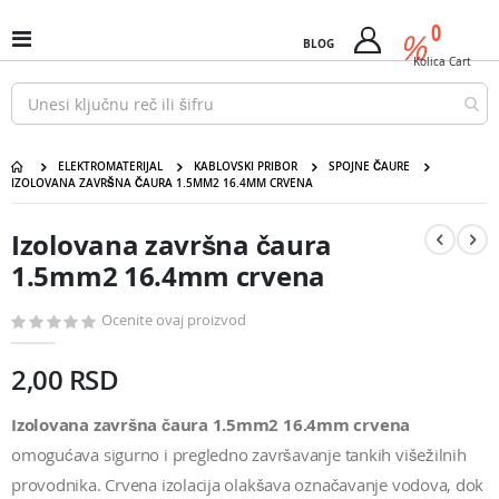
Pređi
predm
0
na
%
Uključi
BLOG
Cart
sadržaj
/
Kolica
Cart
isključi
Nav
ELEKTROMATERIJAL
KABLOVSKI PRIBOR
SPOJNE ČAURE
IZOLOVANA ZAVRŠNA ČAURA 1.5MM2 16.4MM CRVENA
Izolovana završna čaura 1.5mm2 16.4mm crvena
Pređite
Pređite
na
na
Izolovana završna čaura
kraj
početak
galerije
galerije
1.5mm2 16.4mm crvena
slika
slika
Ocenite ovaj proizvod
2,00 RSD
Izolovana završna čaura 1.5mm2 16.4mm crvena
omogućava sigurno i pregledno završavanje tankih višežilnih
provodnika. Crvena izolacija olakšava označavanje vodova, dok