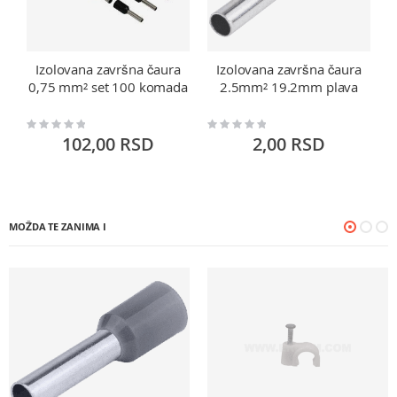
Izolovana završna čaura
Izolovana završna čaura
0,75 mm² set 100 komada
2.5mm² 19.2mm plava
Rating:
Rating:
Ra
0%
0%
0
102,00 RSD
2,00 RSD
MOŽDA TE ZANIMA I