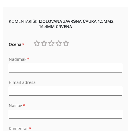
KOMENTARIŠI:
IZOLOVANA ZAVRŠNA ČAURA 1.5MM2
16.4MM CRVENA
Ocena
1
2
3
4
5
Nadimak
star
stars
stars
stars
stars
E-mail adresa
Naslov
Komentar