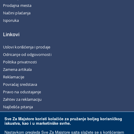
Prodajna mesta
Načini plaćanja
Isporuka
Linkovi
Uslovi korišćenja i prodaje
Odricanje od odgovornosti
Politika privatnosti
Zamena artikala
Reklamacije
Povraćaj sredstava
Pravo na odustajanje
Zahtev za reklamaciju
Najčešća pitanja
Sve Za Majstore koristi kolačiće za pružanje boljeg korisničkog
iskustva, kao i u marketinške svrhe.
© Sve Za Majstore. 2026. Sva prava zadržana.
Nastavkom pregleda Sve Za Majstore sajta slažete se s korišćenjem