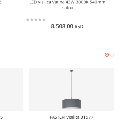
2
LED visilica Varina 43W 3000K 540mm
zlatna
Rating:
Rating:
0%
0%
8.508,00
RSD
75
PASTERI Visilica 31577