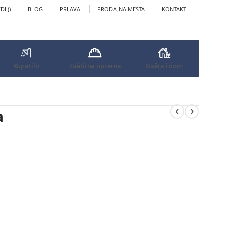
I (
)
BLOG
PRIJAVA
PRODAJNA MESTA
KONTAKT
Kupatilo
Zaštitna oprema
Bašta i dom
a