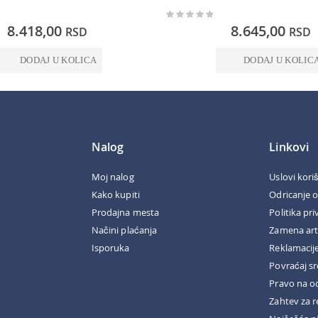
Rating:
0%
8.418,00
8.645,00
RSD
RSD
DODAJ U KOLICA
DODAJ U KOLIC
Nalog
Linkovi
Moj nalog
Uslovi kori
Kako kupiti
Odricanje 
Prodajna mesta
Politika pri
Načini plaćanja
Zamena art
Isporuka
Reklamacij
Povraćaj s
Pravo na o
Zahtev za r