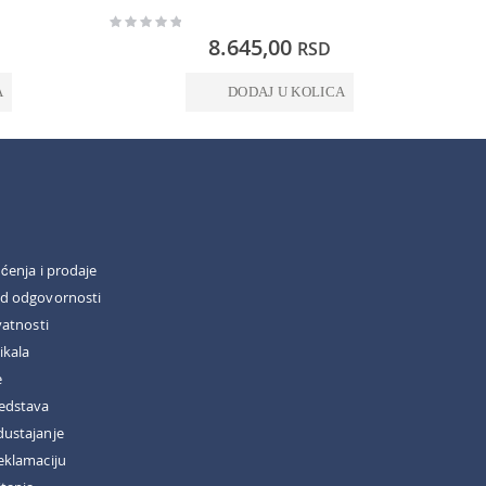
Rating:
Rating:
0%
0%
8.645,00
RSD
A
DODAJ U KOLICA
šćenja i prodaje
od odgovornosti
vatnosti
ikala
e
redstava
dustajanje
eklamaciju