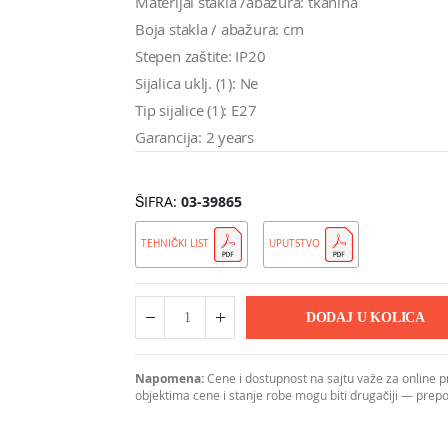
Materijal stakla /abažura: tkanina
Boja stakla / abažura: crn
Stepen zaštite: IP20
Sijalica uklj. (1): Ne
Tip sijalice (1): E27
Garancija: 2 years
ŠIFRA
03-39865
TEHNIČKI LIST
UPUTSTVO
DODAJ U KOLICA
Napomena:
Cene i dostupnost na sajtu važe za online 
objektima cene i stanje robe mogu biti drugačiji — pre