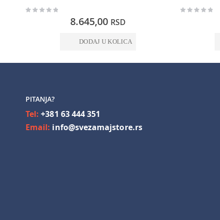
Rating:
Rating:
0%
0%
8.645,00
RSD
DODAJ U KOLICA
PITANJA?
Tel:
+381 63 444 351
Email:
info@svezamajstore.rs