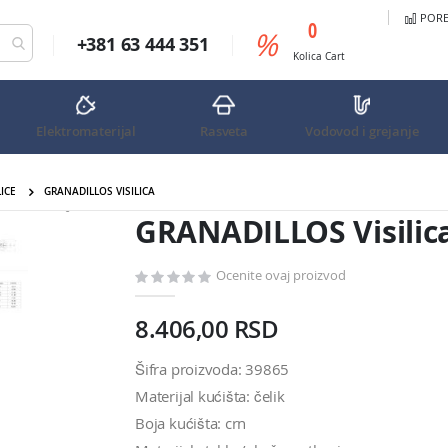
PORED
predmeta
0
%
+381 63 444 351
Cart
Kolica
Cart
Elektromaterijal
Rasveta
Vodovod i grejanje
LICE
GRANADILLOS VISILICA
GRANADILLOS Visilica
GRANADILLOS Visilic
Ocenite ovaj proizvod
8.406,00 RSD
Šifra proizvoda: 39865
Materijal kućišta: čelik
Boja kućišta: crn