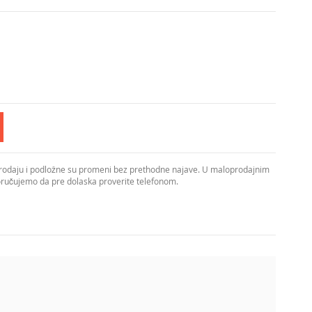
prodaju i podložne su promeni bez prethodne najave. U maloprodajnim
poručujemo da pre dolaska proverite telefonom.
Kućište od čelika u crnoj boji u kombinaciji sa abažurom
svetla, idealnu za trpezarije, dnevne sobe i reprezentativne