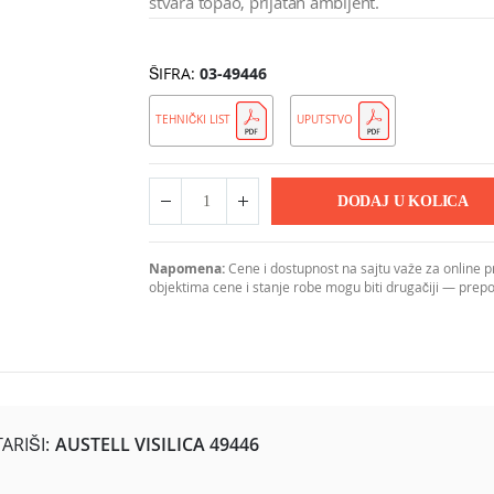
stvara topao, prijatan ambijent.
ŠIFRA
03-49446
TEHNIČKI LIST
UPUTSTVO
DODAJ U KOLICA
Napomena:
Cene i dostupnost na sajtu važe za online 
objektima cene i stanje robe mogu biti drugačiji — pre
RIŠI:
AUSTELL VISILICA 49446
mm i visine 1100 mm, namenjena centralnom osvetljenju prostora. 
 moderan izgled. Zlatna unutrašnjost abažura daje toplu refleksiju 