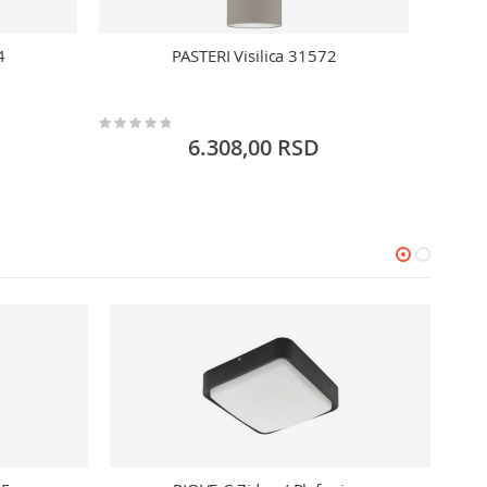
4
PASTERI Visilica 31572
LED v
Rating:
Rating:
0%
0%
6.308,00 RSD