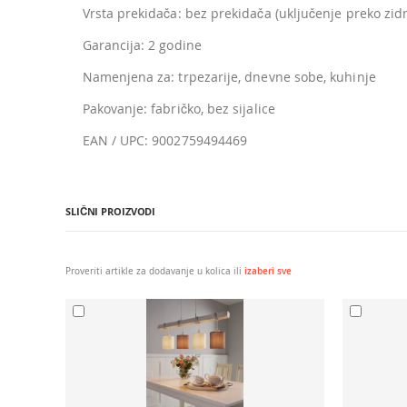
Vrsta prekidača: bez prekidača (uključenje preko zid
Garancija: 2 godine
Namenjena za: trpezarije, dnevne sobe, kuhinje
Pakovanje: fabričko, bez sijalice
EAN / UPC: 9002759494469
SLIČNI PROIZVODI
Proveriti artikle za dodavanje u kolica ili
izaberi sve