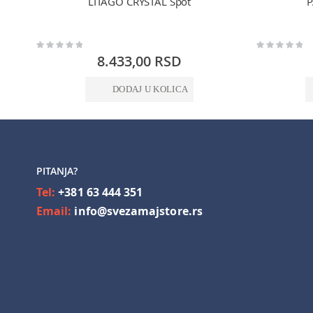
LITAGO CRYSTAL Spot
P
Rating:
Rating:
0%
0%
8.433,00 RSD
DODAJ U KOLICA
PITANJA?
Tel:
+381 63 444 351
Email:
info@svezamajstore.rs