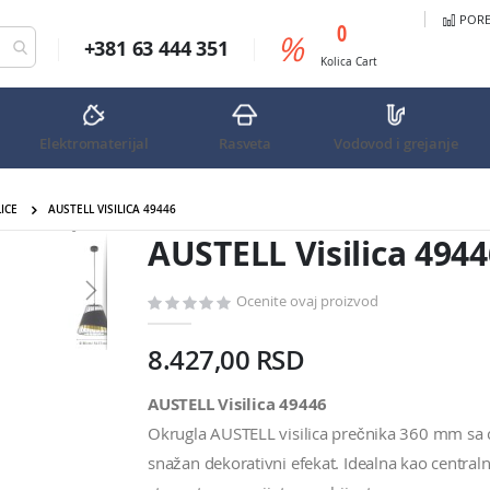
PORED
predmeta
0
%
+381 63 444 351
Cart
Kolica
Cart
Elektromaterijal
Rasveta
Vodovod i grejanje
LICE
AUSTELL VISILICA 49446
AUSTELL Visilica 49446
AUSTELL Visilica 4944
Ocenite ovaj proizvod
8.427,00 RSD
AUSTELL Visilica 49446
Okrugla AUSTELL visilica prečnika 360 mm sa 
snažan dekorativni efekat. Idealna kao centralno s