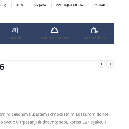
I (
)
BLOG
PRIJAVA
PRODAJNA MESTA
KONTAKT
Kupatilo
Zaštitna oprema
Bašta i dom
6
crnim čeličnim kućištem i crno-zlatnim abažurom donosi
vetlo u trpezariji ili dnevnoj sobi, koristi E27 sijalicu i