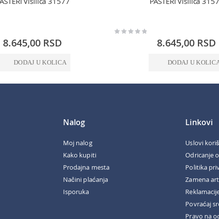
ASTERI Visilica 31577
PASTERI Visilica 315
Rating:
0%
8.645,00 RSD
8.645,00 RSD
DODAJ U KOLICA
DODAJ U KOLIC
Nalog
Linkovi
Moj nalog
Uslovi kori
Kako kupiti
Odricanje 
Prodajna mesta
Politika pri
Načini plaćanja
Zamena art
Isporuka
Reklamacij
Povraćaj s
Pravo na o