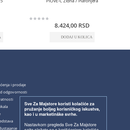
75
PIOVE-C Zidna / Plafonjera
Rating:
Rating:
0%
0%
8.424,00 RSD
A
DODAJ U KOLICA
šćenja i prodaje
od odgovornosti
vatnosti
Sve Za Majstore koristi kolačiće za
ikala
pružanje boljeg korisničkog iskustva,
kao i u marketinške svrhe.
e
redstava
Nastavkom pregleda Sve Za Majstore
dustajanje
sajta slažete se s korišćenjem kolačića.