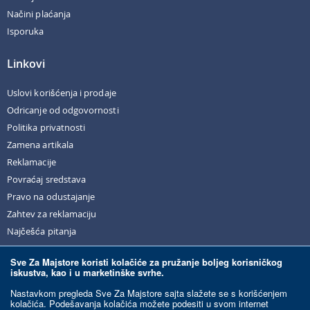
Načini plaćanja
Isporuka
Linkovi
Uslovi korišćenja i prodaje
Odricanje od odgovornosti
Politika privatnosti
Zamena artikala
Reklamacije
Povraćaj sredstava
Pravo na odustajanje
Zahtev za reklamaciju
Najčešća pitanja
Sve Za Majstore koristi kolačiće za pružanje boljeg korisničkog
iskustva, kao i u marketinške svrhe.
© Sve Za Majstore. 2026. Sva prava zadržana.
Nastavkom pregleda Sve Za Majstore sajta slažete se s korišćenjem
kolačića. Podešavanja kolačića možete podesiti u svom internet