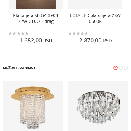
Plafonjera MEGA 3903
LOTA LED plafonjera 28W
72W G10Q Eldrag
6500K
Rating:
Rating:
Ra
0%
0%
0
1.682,00
2.870,00
RSD
RSD
MOŽDA TE ZANIMA I