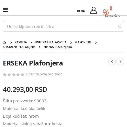
Pređi
predm
0
na
%
Uključi
BLOG
Cart
sadržaj
/
Kolica
Cart
isključi
Nav
RASVETA
UNUTRAŠNJA RASVETA
PLAFONJERE
KRISTALNE PLAFONJERE
ERSEKA PLAFONJERA
ERSEKA Plafonjera
Pređite
Pređite
na
na
ERSEKA Plafonjera
kraj
početak
galerije
galerije
slika
slika
Ocenite ovaj proizvod
40.293,00 RSD
Šifra proizvoda: 99093
Materijal kućišta: čelik
Boja kućišta: hrom
Materijal stakla /abažura: kristal