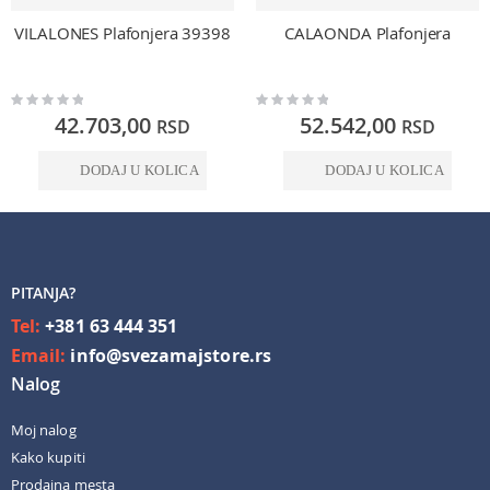
VILALONES Plafonjera 39398
CALAONDA Plafonjera
Rating:
Rating:
0%
0%
42.703,00
52.542,00
RSD
RSD
DODAJ U KOLICA
DODAJ U KOLICA
PITANJA?
Tel:
+381 63 444 351
Email:
info@svezamajstore.rs
Nalog
Moj nalog
Kako kupiti
Prodajna mesta