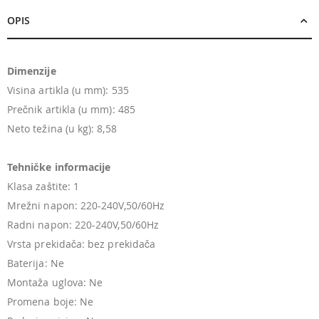
OPIS
Dimenzije
Visina artikla (u mm): 535
Prečnik artikla (u mm): 485
Neto težina (u kg): 8,58
Tehničke informacije
Klasa zaštite: 1
Mrežni napon: 220-240V,50/60Hz
Radni napon: 220-240V,50/60Hz
Vrsta prekidača: bez prekidača
Baterija: Ne
Montaža uglova: Ne
Promena boje: Ne