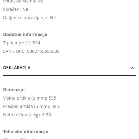
Podesiva visina: Ne
Skraćen: Ne
Daljinsko upravljanje: Ne
Dodatne informacije
Tip lampe (1): E14
EAN / UPC: 9002759990930
DEKLARACIJA
Dimenzije
Visina artikla (u mm): 535
Prečnik artikla (u mm): 485
Neto težina (u kg): 8,58
Tehničke informacije