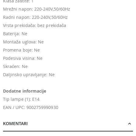
Klasa zaštite: 1
Mrežni napon: 220-240V,50/60Hz
Radni napon: 220-240V,50/60Hz
Vrsta prekidača: bez prekidača
Baterija: Ne
Montaža uglova: Ne
Promena boje: Ne
Podesiva visina: Ne
Skraćen: Ne
Daljinsko upravljanje: Ne
Dodatne informacije
Tip lampe (1): E14
EAN / UPC: 9002759990930
KOMENTARI