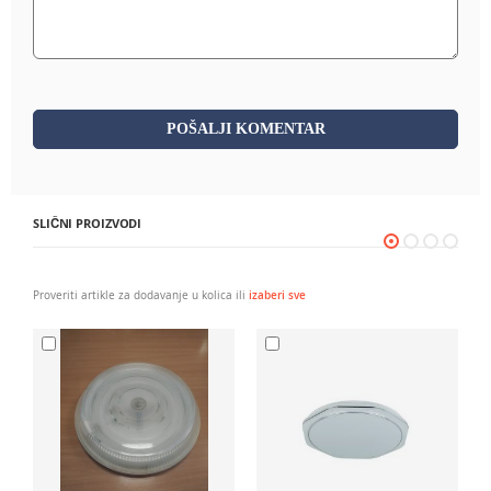
POŠALJI KOMENTAR
SLIČNI PROIZVODI
Proveriti artikle za dodavanje u kolica ili
izaberi sve