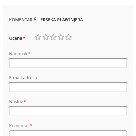
KOMENTARIŠI:
ERSEKA PLAFONJERA
Ocena
1
2
3
4
5
Nadimak
star
stars
stars
stars
stars
E-mail adresa
Naslov
Komentar