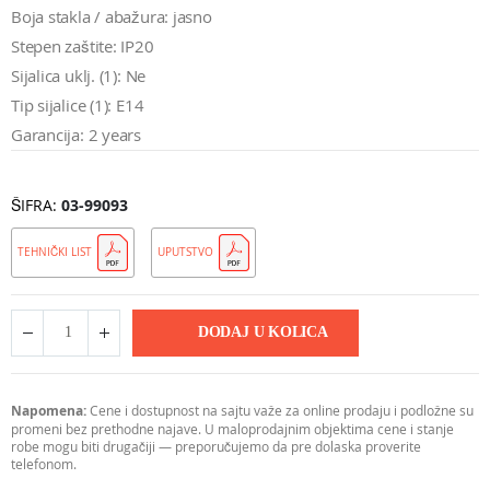
Boja stakla / abažura: jasno
Stepen zaštite: IP20
Sijalica uklj. (1): Ne
Tip sijalice (1): E14
Garancija: 2 years
ŠIFRA
03-99093
TEHNIČKI LIST
UPUTSTVO
DODAJ U KOLICA
Napomena:
Cene i dostupnost na sajtu važe za online prodaju i podložne su
promeni bez prethodne najave. U maloprodajnim objektima cene i stanje
robe mogu biti drugačiji — preporučujemo da pre dolaska proverite
telefonom.