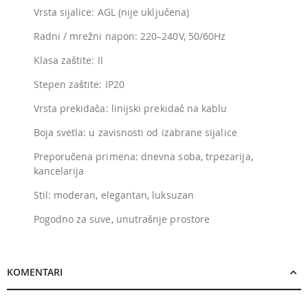
Vrsta sijalice: AGL (nije uključena)
Radni / mrežni napon: 220–240V, 50/60Hz
Klasa zaštite: II
Stepen zaštite: IP20
Vrsta prekidača: linijski prekidač na kablu
Boja svetla: u zavisnosti od izabrane sijalice
Preporučena primena: dnevna soba, trpezarija,
kancelarija
Stil: moderan, elegantan, luksuzan
Pogodno za suve, unutrašnje prostore
KOMENTARI