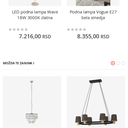
LED podna lampa Wave
Podna lampa Vogue E27
18W 3000K zlatna
bela smedja
Rating:
Rating:
Ra
0%
0%
0
7.216,00
8.355,00
RSD
RSD
MOŽDA TE ZANIMA I