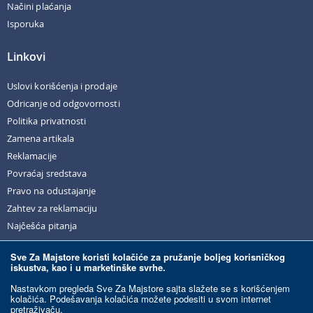
Načini plaćanja
Isporuka
Linkovi
Uslovi korišćenja i prodaje
Odricanje od odgovornosti
Politika privatnosti
Zamena artikala
Reklamacije
Povraćaj sredstava
Pravo na odustajanje
Zahtev za reklamaciju
Najčešća pitanja
Sve Za Majstore koristi kolačiće za pružanje boljeg korisničkog
iskustva, kao i u marketinške svrhe.
© Sve Za Majstore. 2026. Sva prava zadržana.
Nastavkom pregleda Sve Za Majstore sajta slažete se s korišćenjem
kolačića. Podešavanja kolačića možete podesiti u svom internet
pretraživaču.
Razvoj sajta:
Ecommerce Solutions.