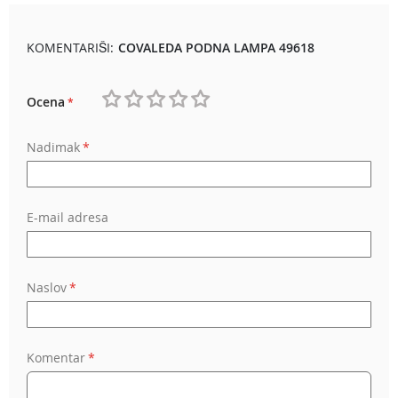
KOMENTARIŠI:
COVALEDA PODNA LAMPA 49618
Ocena
1
2
3
4
5
Nadimak
star
stars
stars
stars
stars
E-mail adresa
Naslov
Komentar