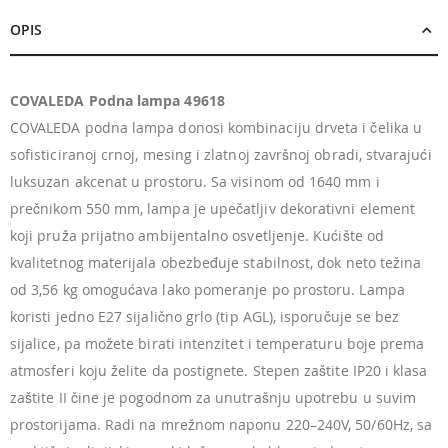
OPIS
COVALEDA Podna lampa 49618
COVALEDA podna lampa donosi kombinaciju drveta i čelika u
sofisticiranoj crnoj, mesing i zlatnoj završnoj obradi, stvarajući
luksuzan akcenat u prostoru. Sa visinom od 1640 mm i
prečnikom 550 mm, lampa je upečatljiv dekorativni element
koji pruža prijatno ambijentalno osvetljenje. Kućište od
kvalitetnog materijala obezbeđuje stabilnost, dok neto težina
od 3,56 kg omogućava lako pomeranje po prostoru. Lampa
koristi jedno E27 sijalično grlo (tip AGL), isporučuje se bez
sijalice, pa možete birati intenzitet i temperaturu boje prema
atmosferi koju želite da postignete. Stepen zaštite IP20 i klasa
zaštite II čine je pogodnom za unutrašnju upotrebu u suvim
prostorijama. Radi na mrežnom naponu 220–240V, 50/60Hz, sa