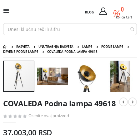
Pređi
predm
0
na
%
Uključi
BLOG
Cart
sadržaj
/
Kolica
Cart
isključi
Nav
RASVETA
UNUTRAŠNJA RASVETA
LAMPE
PODNE LAMPE
DRVENE PODNE LAMPE
COVALEDA PODNA LAMPA 49618
COVALEDA Podna lampa 49618
Pređite
na
kraj
galerije
slika
Pređite
na
COVALEDA Podna lampa 49618
početak
galerije
slika
Ocenite ovaj proizvod
37.003,00 RSD