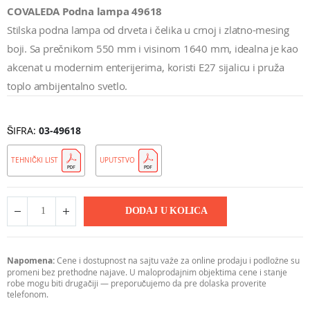
COVALEDA Podna lampa 49618
Stilska podna lampa od drveta i čelika u crnoj i zlatno-mesing
boji. Sa prečnikom 550 mm i visinom 1640 mm, idealna je kao
akcenat u modernim enterijerima, koristi E27 sijalicu i pruža
toplo ambijentalno svetlo.
ŠIFRA
03-49618
TEHNIČKI LIST
UPUTSTVO
DODAJ U KOLICA
Napomena:
Cene i dostupnost na sajtu važe za online prodaju i podložne su
promeni bez prethodne najave. U maloprodajnim objektima cene i stanje
robe mogu biti drugačiji — preporučujemo da pre dolaska proverite
telefonom.