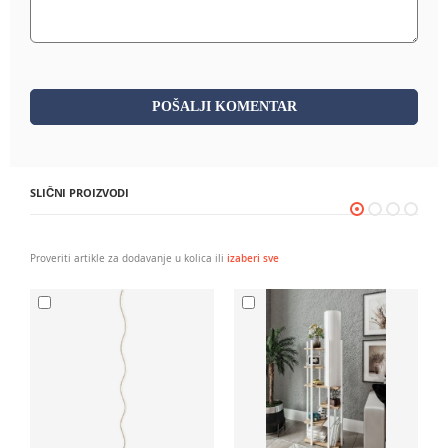
POŠALJI KOMENTAR
SLIČNI PROIZVODI
Proveriti artikle za dodavanje u kolica ili
izaberi sve