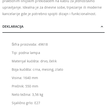
praktičnim linijskim prekidačem na kablu za jednostavno
upravljanje. Idealna je za dnevne sobe, trpezarije ili moderne
kancelarije gde je potrebno spojiti dizajn i funkcionalnost.
DEKLARACIJA
Šifra proizvoda: 49618
Tip: podna lampa
Materijal kućišta: drvo, čelik
Boja kućišta: crna, mesing, zlato
Visina: 1640 mm
Prečnik: 550 mm
Neto težina: 3,56 kg
Sijalično grlo: E27