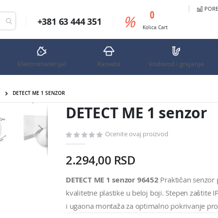
PORED
predmeta
0
%
+381 63 444 351
Cart
Kolica
Cart
Elektromaterijal
Rasveta
Vodovod i grejanje
DETECT ME 1 SENZOR
DETECT ME 1 senzor
DETECT ME 1 senzor
Ocenite ovaj proizvod
2.294,00 RSD
DETECT ME 1 senzor 96452
Praktičan senzor 
kvalitetne plastike u beloj boji. Stepen zašti
i ugaona montaža za optimalno pokrivanje pro