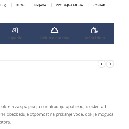
I (
)
BLOG
PRIJAVA
PRODAJNA MESTA
KONTAKT
Kupatilo
Zaštitna oprema
Bašta i dom
pokreta za spoljašnju i unutrašnju upotrebu, izrađen od
te IP44 obezbeđuje otpornost na prskanje vode, dok je moguća
stora.