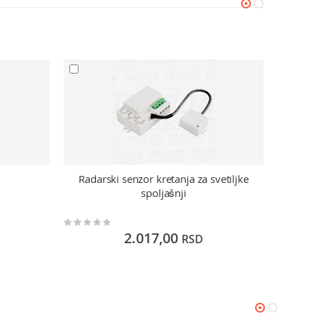
Radarski senzor kretanja za svetiljke
Senzor
spoljašnji
Rating:
Rating:
0%
0%
2.017,00
RSD