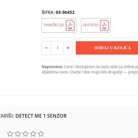
ŠIFRA
03-96452
TEHNIČKI LIST
UPUTSTVO
DODAJ U KOLICA
Napomena:
Cene i dostupnost na sajtu važe za online 
objektima cene i stanje robe mogu biti drugačiji — pre
r pokreta namenjen za automatsko upravljanje rasvetom u enterijer
RIŠI:
DETECT ME 1 SENZOR
pen zaštite IP44 obezbeđuje otpornost na prskanje vode i vlagu, št
pokreta reaguju na kretanje u zoni detekcije i automatski uključuj
zora kako bi se postiglo optimalno pokrivanje željene površine.