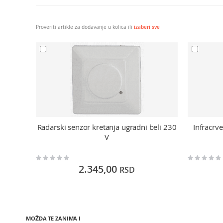
Proveriti artikle za dodavanje u kolica ili
izaberi sve
Radarski senzor kretanja ugradni beli 230
Infracrv
V
Rating:
Rating:
0%
0%
2.345,00
RSD
MOŽDA TE ZANIMA I