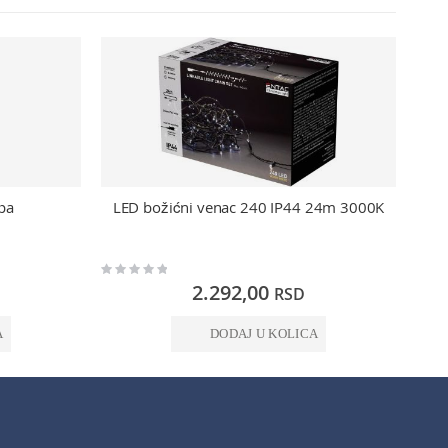
pa
LED božićni venac 240 IP44 24m 3000K
Rating:
Rating:
0%
0%
2.292,00
RSD
A
DODAJ U KOLICA