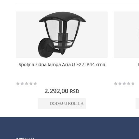
Spoljna zidna lampa Aria U E27 IP44 crna
Rating:
Rating:
0%
0%
2.292,00
RSD
DODAJ U KOLICA