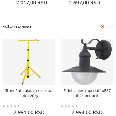
2.017,00 RSD
2.697,00 RSD
MOŽDA TE ZANIMA I
Tronožni stalak za reflektor
Zidni fenjer Imperial 1xE27
1.6m 20kg
IP44 antracit
Rating:
Rating:
0%
0%
2.991,00 RSD
2.994,00 RSD