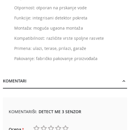
Otpornost: otporan na prskanje vode
Funkcije: integrisani detektor pokreta
Montaža: moguća ugaona montaža
Kompatibilnost: različite vrste spoljne rasvete
Primena: ulazi, terase, prilazi, garaže
Pakovanje: fabričko pakovanje proizvođača
KOMENTARI
KOMENTARIŠI:
DETECT ME 3 SENZOR
Ocena