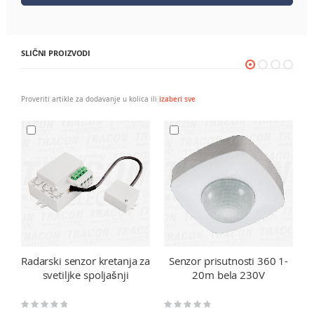
SLIČNI PROIZVODI
Proveriti artikle za dodavanje u kolica ili
izaberi sve
Radarski senzor kretanja za
Senzor prisutnosti 360 1-
svetiljke spoljašnji
20m bela 230V
Rating:
Rating:
Ra
0%
0%
0