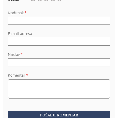
1
2
3
4
5
Nadimak
star
stars
stars
stars
stars
E-mail adresa
Naslov
Komentar
POŠALJI KOMENTAR