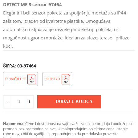
DETECT ME 3 senzor 97464
Elegantni beli senzor pokreta za spoljašnju montažu sa IP44
zaštitom, izrađen od kvalitetne plastike. Omogućava
automatsko uključivanje rasvete pri detekciji pokreta, uz
mogućnost ugaone montaže, idealan za ulaze, terase i prilaze
kući.
ŠIFRA
03-97464
TEHNIČKI LIST
UPUTSTVO
DODAJ U KOLICA
Napomena:
Cene i dostupnost na sajtu važe za online prodaju i podložne su
promeni bez prethodne najave. U maloprodajnim objektima cene i stanje
robe mogu biti drugačiji — preporučujemo da pre dolaska proverite