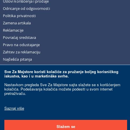
Uslovi korišćenja i prodaje
Odricanje od odgovornosti
Politika privatnosti
Zamena artikala
Reklamacije
Povraćaj sredstava
Pravo na odustajanje
Zahtev za reklamaciju
Najčešća pitanja
Sve Za Majstore koristi kolačiće za pružanje boljeg korisničkog
iskustva, kao i u marketinške svrhe.
© Sve Za Majstore. 2026. Sva prava zadržana.
Nastavkom pregleda Sve Za Majstore sajta slažete se s korišćenjem
kolačića. Podešavanja kolačića možete podesiti u svom internet
pretraživaču.
Razvoj sajta:
Ecommerce Solutions.
Ovaj sajt je zaštićen reCAPTCHA-om i primenjuju se Google
Politika privatnosti
i
Saznaj više
Uslovi korišćenja
.
Slažem se