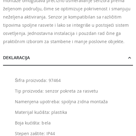
montaže omogućava precizno usmeravanje senzora prema
željenom području, čime se optimizuje pokrivenost i smanjuju
neželjena aktiviranja. Senzor je kompatibilan sa različitim
tipovima spoljne rasvete i lako se integriše u postojeći sistem
osvetljenja. Jednostavna instalacija i pouzdan rad čine ga
praktičnim izborom za stambene i manje poslovne objekte.
DEKLARACIJA
Šifra proizvoda: 97464
Tip proizvoda: senzor pokreta za rasvetu
Namenjena upotreba: spoljna zidna montaža
Materijal kućišta: plastika
Boja kućišta: bela
Stepen zaštite: IP44