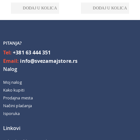
DODAJ U KOLICA
DODAJ U KOLICA
PITANJA?
Tel:
+381 63 444 351
Email:
info@svezamajstore.rs
Nalog
Moj nalog
Kako kupiti
Prodajna mesta
Načini plaćanja
Isporuka
Linkovi