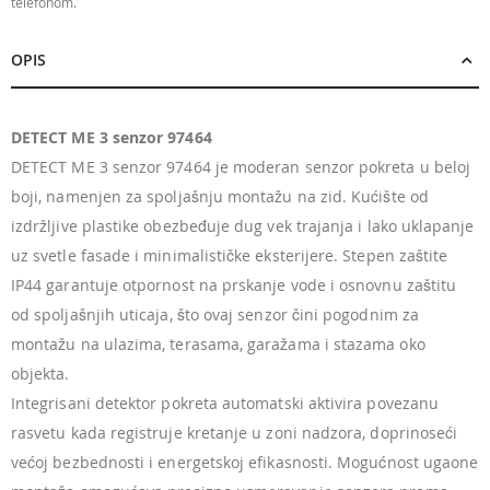
telefonom.
OPIS
DETECT ME 3 senzor 97464
DETECT ME 3 senzor 97464 je moderan senzor pokreta u beloj
boji, namenjen za spoljašnju montažu na zid. Kućište od
izdržljive plastike obezbeđuje dug vek trajanja i lako uklapanje
uz svetle fasade i minimalističke eksterijere. Stepen zaštite
IP44 garantuje otpornost na prskanje vode i osnovnu zaštitu
od spoljašnjih uticaja, što ovaj senzor čini pogodnim za
montažu na ulazima, terasama, garažama i stazama oko
objekta.
Integrisani detektor pokreta automatski aktivira povezanu
rasvetu kada registruje kretanje u zoni nadzora, doprinoseći
većoj bezbednosti i energetskoj efikasnosti. Mogućnost ugaone