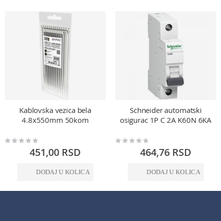
Kablovska vezica bela
Schneider automatski
4.8x550mm 50kom
osigurac 1P C 2A K60N 6KA
Rating:
Rating:
0%
0%
451,00 RSD
464,76 RSD
DODAJ U KOLICA
DODAJ U KOLICA