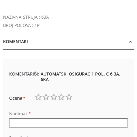
NAZIVNA STRUJA : 63A
BROJ POLOVA : 1P
KOMENTARI
KOMENTARIŠI:
AUTOMATSKI OSIGURAC 1 POL. C 6 3A.
6KA
Ocena
1
2
3
4
5
Nadimak
star
stars
stars
stars
stars