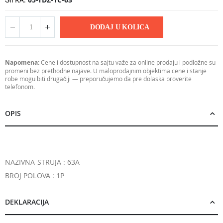
DODAJ U KOLICA
Napomena:
Cene i dostupnost na sajtu važe za online prodaju i podložne su
promeni bez prethodne najave. U maloprodajnim objektima cene i stanje
robe mogu biti drugačiji — preporučujemo da pre dolaska proverite
telefonom.
OPIS
NAZIVNA STRUJA : 63A
BROJ POLOVA : 1P
DEKLARACIJA