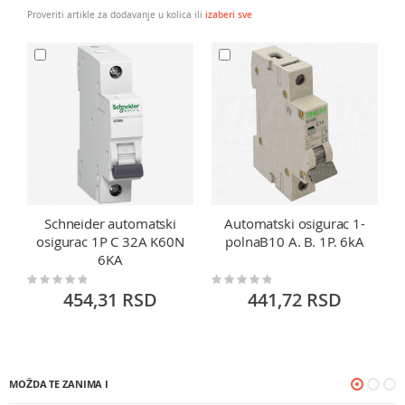
Proveriti artikle za dodavanje u kolica ili
izaberi sve
Schneider automatski
Automatski osigurac 1-
A
osigurac 1P C 32A K60N
polnaB10 A. B. 1P. 6kA
6KA
Rating:
Rating:
Ra
0%
0%
0
454,31 RSD
441,72 RSD
MOŽDA TE ZANIMA I