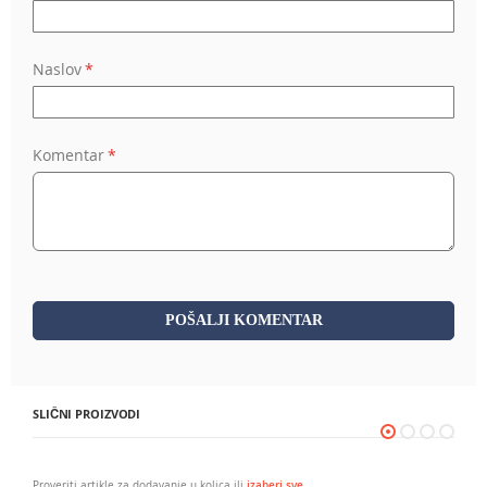
Naslov
Komentar
POŠALJI KOMENTAR
SLIČNI PROIZVODI
Proveriti artikle za dodavanje u kolica ili
izaberi sve