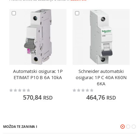
Automatski osigurac 1P
Schneider automatski
A
ETIMAT P10 B 6A 10kA
osigurac 1P C 40A K60N
6KA
Rating:
Rating:
Ra
0%
0%
0
570,84
464,76
RSD
RSD
MOŽDA TE ZANIMA I