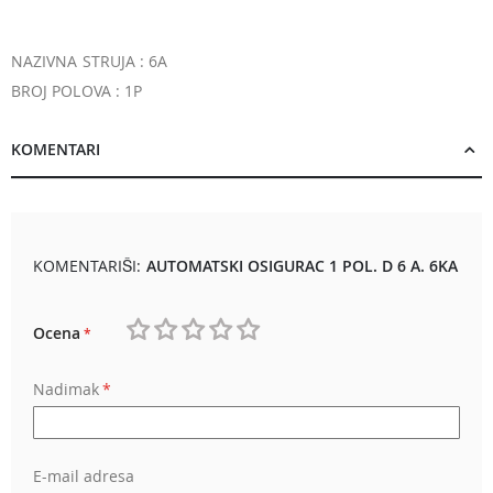
NAZIVNA STRUJA : 6A
BROJ POLOVA : 1P
KOMENTARI
KOMENTARIŠI:
AUTOMATSKI OSIGURAC 1 POL. D 6 A. 6KA
Ocena
1
2
3
4
5
Nadimak
star
stars
stars
stars
stars
E-mail adresa