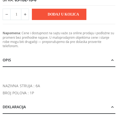
DODAJ U KOLICA
Napomena:
Cene i dostupnost na sajtu važe za online prodaju i podložne su
promeni bez prethodne najave. U maloprodajnim objektima cene i stanje
robe mogu biti drugačiji — preporučujemo da pre dolaska proverite
telefonom.
OPIS
NAZIVNA STRUJA : 6A
BROJ POLOVA : 1P
DEKLARACIJA