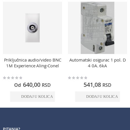
Priključnica audio/video BNC
Automatski osigurac 1 pol. D
1M Experience Aling-Conel
4 0A. 6kA
Rating:
Rating:
0%
0%
640,00
541,08
Od
RSD
RSD
DODAJ U KOLICA
DODAJ U KOLICA
PITANJA?