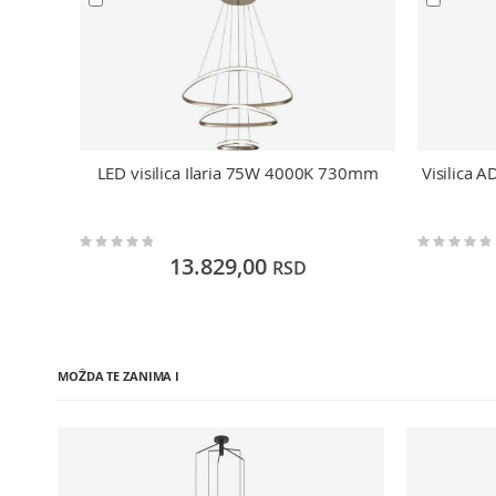
LED visilica Ilaria 75W 4000K 730mm
Visilica 
Rating:
Rating:
0%
0%
13.829,00
RSD
MOŽDA TE ZANIMA I