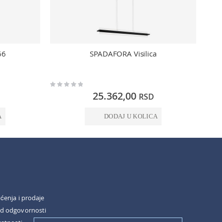
66
SPADAFORA Visilica
Rating:
Rating:
0%
0%
25.362,00
RSD
A
DODAJ U KOLICA
šćenja i prodaje
od odgovornosti