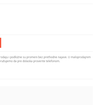
prodaju i podložne su promeni bez prethodne najave. U maloprodajnim
poručujemo da pre dolaska proverite telefonom.
i dnevne boravke. Kućište je izrađeno od čelika u hrom
g stakla. Visina do 1100 mm omogućava optimalno