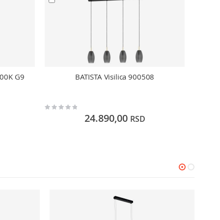
000K G9
BATISTA Visilica 900508
Rating:
Rating:
0%
0%
24.890,00
RSD