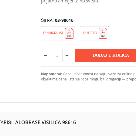
prijatno ambijentalno svetlo.
ŠIFRA
03-98616
TEHNIČKI LIST
UPUTSTVO
DODAJ U KOLICA
Napomena:
Cene i dostupnost na sajtu važe za online 
objektima cene i stanje robe mogu biti drugačiji — pre
RIŠI:
ALOBRASE VISILICA 98616
 mm i širine 150 mm, dizajnirana za savremene trpezarije, kuhinje 
kla, što stvara efekat diskretno zatamnjenog, ali i dalje prozirno