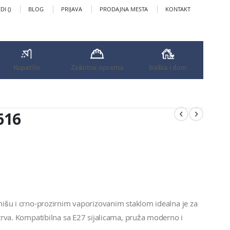
I (
)
BLOG
PRIJAVA
PRODAJNA MESTA
KONTAKT
Kupatilo
Zaštitna oprema
Bašta i dom
616
inišu i crno-prozirnim vaporizovanim staklom idealna je za
ostrva. Kompatibilna sa E27 sijalicama, pruža moderno i