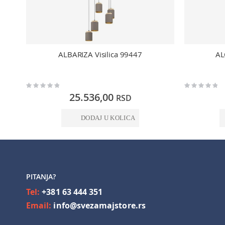
ALBARIZA Visilica 99447
AL
Rating:
Rating:
0%
0%
25.536,00
RSD
DODAJ U KOLICA
PITANJA?
Tel:
+381 63 444 351
Email:
info@svezamajstore.rs