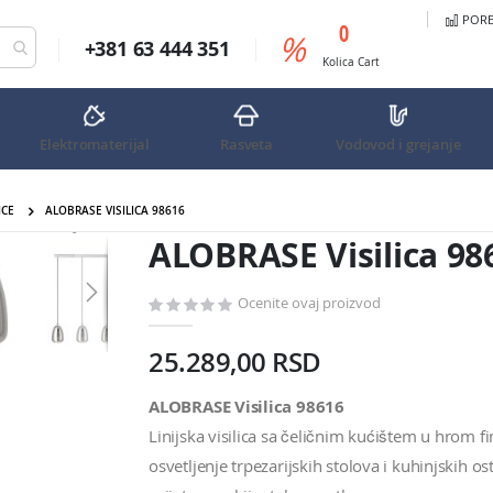
PORED
predmeta
0
%
+381 63 444 351
Cart
Kolica
Cart
Elektromaterijal
Rasveta
Vodovod i grejanje
ICE
ALOBRASE VISILICA 98616
ALOBRASE Visilica 98616
ALOBRASE Visilica 98
Ocenite ovaj proizvod
25.289,00 RSD
ALOBRASE Visilica 98616
Linijska visilica sa čeličnim kućištem u hrom f
osvetljenje trpezarijskih stolova i kuhinjskih 