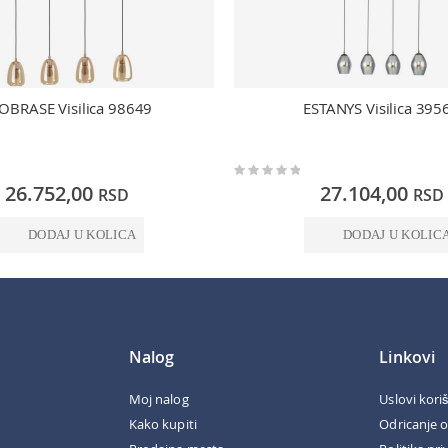
OBRASE Visilica 98649
ESTANYS Visilica 395
Rating:
0%
26.752,00
27.104,00
RSD
RSD
DODAJ U KOLICA
DODAJ U KOLIC
Nalog
Linkovi
Moj nalog
Uslovi kori
Kako kupiti
Odricanje 