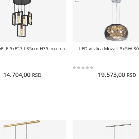
ADELE 5xE27 fi35cm H75cm crna
LED visilica Mozart 8x5W 3
Rating:
0%
14.704,00
19.573,00
RSD
RSD