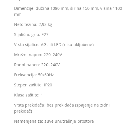
Dimenzije: dužina 1080 mm, širina 150 mm, visina 1100
mm
Neto težina: 2,93 kg
Sijalično grlo: E27
Vrsta sijalice: AGL ili LED (nisu uključene)
Mrežni napon: 220–240V
Radni napon: 220–240V
Frekvencija: 50/60Hz
Stepen zaštite: IP20
Klasa zaštite: 1
Vrsta prekidača: bez prekidača (spajanje na zidni
prekidač)
Namenjena za: suve unutrašnje prostore