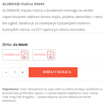
ALOBRASE Visilica 98649
ALOBRASE linijska visilica u brušenom mesingu sa amber
vaporizovanim staklom donosi toplu, prijatnu atmosferu i retro-
šik izgled. Idealna je za osvetljenje trpezarijskih stolova i
kuhinjskih ostrva, uz E27 sijalice po izboru korisnika.
ŠIFRA
03-98649
TEHNIČKI LIST
UPUTSTVO
DODAJ U KOLICA
Napomena:
Cene i dostupnost na sajtu važe za online prodaju i podložne su
promeni bez prethodne najave. U maloprodajnim objektima cene i stanje
robe mogu biti drugačiji — preporučujemo da pre dolaska proverite
telefonom.