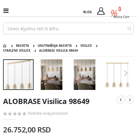
Pređi
predm
0
na
%
Uključi
BLOG
Cart
sadržaj
/
Kolica
Cart
isključi
Nav
RASVETA
UNUTRAŠNJA RASVETA
VISILICE
STAKLENE VISILICE
ALOBRASE VISILICA 98649
ALOBRASE Visilica 98649
Pređite
na
kraj
galerije
slika
Pređite
na
ALOBRASE Visilica 98649
početak
galerije
slika
Ocenite ovaj proizvod
26.752,00 RSD