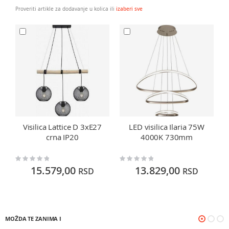
Proveriti artikle za dodavanje u kolica ili
izaberi sve
Visilica Lattice D 3xE27
LED visilica Ilaria 75W
crna IP20
4000K 730mm
Rating:
Rating:
Ra
0%
0%
0
15.579,00
13.829,00
RSD
RSD
MOŽDA TE ZANIMA I