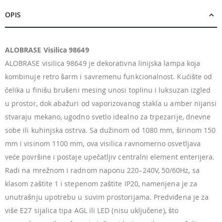
OPIS
ALOBRASE Visilica 98649
ALOBRASE visilica 98649 je dekorativna linijska lampa koja
kombinuje retro šarm i savremenu funkcionalnost. Kućište od
čelika u finišu brušeni mesing unosi toplinu i luksuzan izgled
u prostor, dok abažuri od vaporizovanog stakla u amber nijansi
stvaraju mekano, ugodno svetlo idealno za trpezarije, dnevne
sobe ili kuhinjska ostrva. Sa dužinom od 1080 mm, širinom 150
mm i visinom 1100 mm, ova visilica ravnomerno osvetljava
veće površine i postaje upečatljiv centralni element enterijera.
Radi na mrežnom i radnom naponu 220–240V, 50/60Hz, sa
klasom zaštite 1 i stepenom zaštite IP20, namenjena je za
unutrašnju upotrebu u suvim prostorijama. Predviđena je za
više E27 sijalica tipa AGL ili LED (nisu uključene), što