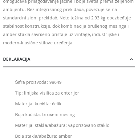
omogućava prilagođavanje jačine i boje svetla prema željenom
ambijentu. Bez integrisanog prekidača, povezuje se na
standardni zidni prekidač. Neto težina od 2,93 kg obezbeđuje
stabilnost konstrukcije, dok kombinacija brušenog mesinga i
amber stakla savršeno pristaje uz vintage, industrijske i
modern-klasične stilove uređenja.
DEKLARACIJA
Šifra proizvoda: 98649
Tip: linijska visilica za enterijer
Materijal kućišta: čelik
Boja kućišta: brušeni mesing
Materijal stakla/abažura: vaporizovano staklo
Boja stakla/abažura: amber