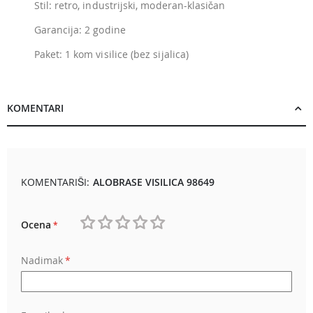
Stil: retro, industrijski, moderan-klasičan
Garancija: 2 godine
Paket: 1 kom visilice (bez sijalica)
KOMENTARI
KOMENTARIŠI:
ALOBRASE VISILICA 98649
Ocena
1
2
3
4
5
Nadimak
star
stars
stars
stars
stars