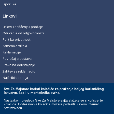
Isporuka
Linkovi
Uslovi korišćenja i prodaje
Odricanje od odgovornosti
Politika privatnosti
Zamena artikala
Reklamacije
Povraćaj sredstava
Pravo na odustajanje
Zahtev za reklamaciju
Najčešća pitanja
Sve Za Majstore koristi kolačiće za pružanje boljeg korisničkog
iskustva, kao i u marketinške svrhe.
© Sve Za Majstore. 2026. Sva prava zadržana.
Nastavkom pregleda Sve Za Majstore sajta slažete se s korišćenjem
kolačića. Podešavanja kolačića možete podesiti u svom internet
pretraživaču.
Razvoj sajta:
Ecommerce Solutions.