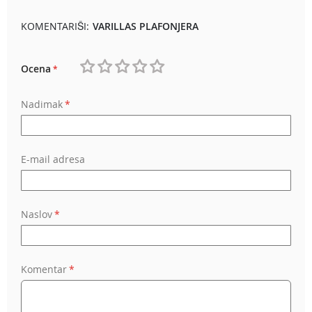
KOMENTARIŠI:
VARILLAS PLAFONJERA
Ocena
1
2
3
4
5
Nadimak
star
stars
stars
stars
stars
E-mail adresa
Naslov
Komentar