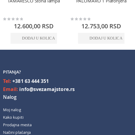
TAMARESCO Stona lampa
PALOMARO 1 Plafonjera
Rating:
Rating:
0%
0%
12.600,00 RSD
12.753,00 RSD
DODAJ U KOLICA
DODAJ U KOLICA
PITANJA?
Tel:
+381 63 444 351
Email:
info@svezamajstore.rs
Nalog
Moj nalog
Kako kupiti
Prodajna mesta
Načini plaćanja