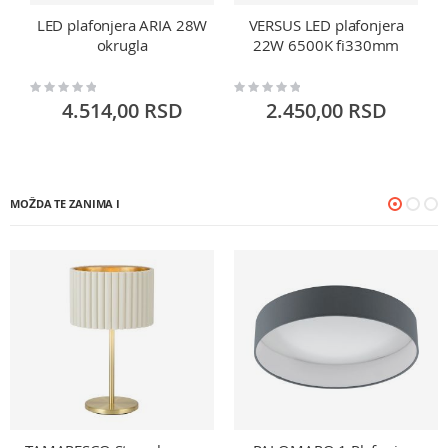
LED plafonjera ARIA 28W
VERSUS LED plafonjera
okrugla
22W 6500K fi330mm
Rating:
Rating:
Ra
0%
0%
0
4.514,00 RSD
2.450,00 RSD
MOŽDA TE ZANIMA I