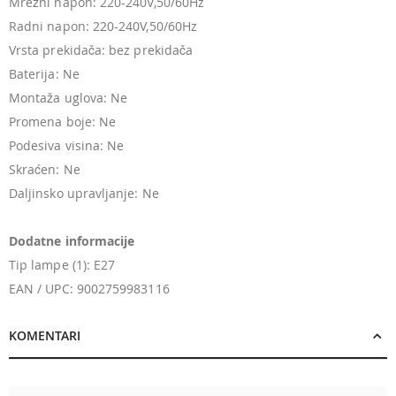
Mrežni napon: 220-240V,50/60Hz
Radni napon: 220-240V,50/60Hz
Vrsta prekidača: bez prekidača
Baterija: Ne
Montaža uglova: Ne
Promena boje: Ne
Podesiva visina: Ne
Skraćen: Ne
Daljinsko upravljanje: Ne
Dodatne informacije
Tip lampe (1): E27
EAN / UPC: 9002759983116
KOMENTARI