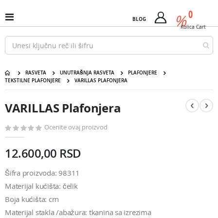
Pređi
predm
0
na
%
Uključi
BLOG
Cart
sadržaj
/
Kolica
Cart
isključi
Nav
RASVETA
UNUTRAŠNJA RASVETA
PLAFONJERE
TEKSTILNE PLAFONJERE
VARILLAS PLAFONJERA
VARILLAS Plafonjera
Pređite
Pređite
na
na
VARILLAS Plafonjera
kraj
početak
galerije
galerije
slika
slika
Ocenite ovaj proizvod
12.600,00 RSD
Šifra proizvoda: 98311
Materijal kućišta: čelik
Boja kućišta: crn
Materijal stakla /abažura: tkanina sa izrezima