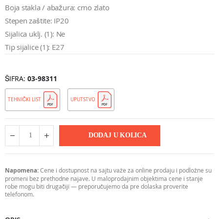
Boja stakla / abažura: crno zlato
Stepen zaštite: IP20
Sijalica uklj. (1): Ne
Tip sijalice (1): E27
ŠIFRA
03-98311
TEHNIČKI LIST
UPUTSTVO
DODAJ U KOLICA
Napomena:
Cene i dostupnost na sajtu važe za online prodaju i podložne su
promeni bez prethodne najave. U maloprodajnim objektima cene i stanje
robe mogu biti drugačiji — preporučujemo da pre dolaska proverite
telefonom.