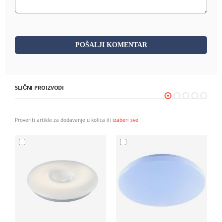
POŠALJI KOMENTAR
SLIČNI PROIZVODI
Proveriti artikle za dodavanje u kolica ili
izaberi sve