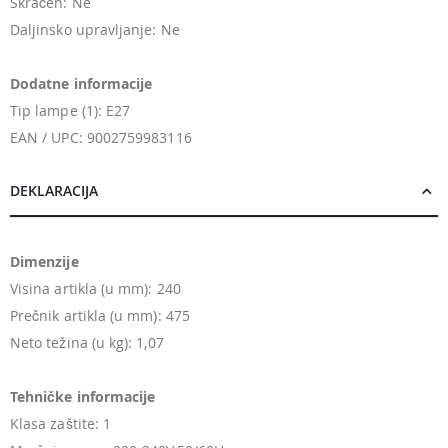
Skraćen: Ne
Daljinsko upravljanje: Ne
Dodatne informacije
Tip lampe (1): E27
EAN / UPC: 9002759983116
DEKLARACIJA
Dimenzije
Visina artikla (u mm): 240
Prečnik artikla (u mm): 475
Neto težina (u kg): 1,07
Tehničke informacije
Klasa zaštite: 1