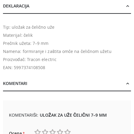
DEKLARACIJA
Tip: uložak za čelično uže
Materijal: čelik
Prečnik užeta: 7–9 mm
Namena: formiranje i zaštita omče na čeličnom užetu
Proizvođač: Tracon electric
EAN: 5997374108508
KOMENTARI
KOMENTARIŠI:
ULOŽAK ZA UŽE ČELIČNI 7–9 MM
Ocena