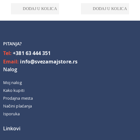
DODAJ U KOLICA
DODAJ U KOLICA
PITANJA?
Tel:
+381 63 444 351
Email:
info@svezamajstore.rs
Nalog
Moj nalog
Kako kupiti
Prodajna mesta
Načini plaćanja
Isporuka
Linkovi