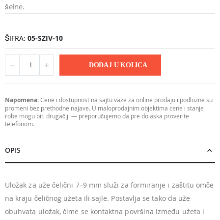
šelne.
ŠIFRA
05-SZIV-10
DODAJ U KOLICA
Napomena:
Cene i dostupnost na sajtu važe za online prodaju i podložne su
promeni bez prethodne najave. U maloprodajnim objektima cene i stanje
robe mogu biti drugačiji — preporučujemo da pre dolaska proverite
telefonom.
OPIS
Uložak za uže čelični 7–9 mm služi za formiranje i zaštitu omče
na kraju čeličnog užeta ili sajle. Postavlja se tako da uže
obuhvata uložak, čime se kontaktna površina između užeta i