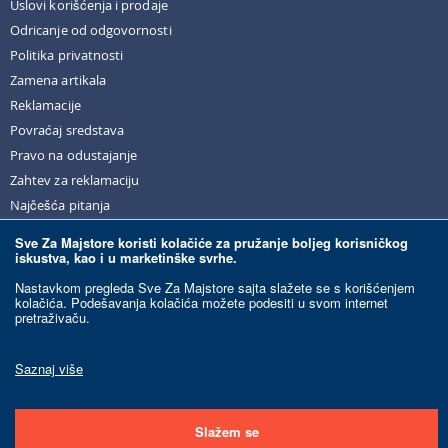
Uslovi korišćenja i prodaje
Odricanje od odgovornosti
Politika privatnosti
Zamena artikala
Reklamacije
Povraćaj sredstava
Pravo na odustajanje
Zahtev za reklamaciju
Najčešća pitanja
Sve Za Majstore koristi kolačiće za pružanje boljeg korisničkog
iskustva, kao i u marketinške svrhe.
© Sve Za Majstore. 2026. Sva prava zadržana.
Nastavkom pregleda Sve Za Majstore sajta slažete se s korišćenjem
kolačića. Podešavanja kolačića možete podesiti u svom internet
pretraživaču.
Razvoj sajta:
Ecommerce Solutions.
Ovaj sajt je zaštićen reCAPTCHA-om i primenjuju se Google
Politika privatnosti
i
Saznaj više
Uslovi korišćenja
.
Slažem se