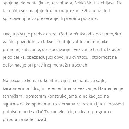
spojnog elementa (kuke, karabinera, šekla) širi i zaobljava. Na
taj način se smanjuje lokalno naprezanje žica u užetu i
sprečava njihovo presecanje ili prerano pucanje.
Ovaj uložak je predviđen za užad prečnika od 7 do 9 mm, što
ga čini pogodnim za lakše i srednje zahtevne tehničke
primene, zatezanje, obezbeđivanje i vezivanje tereta. Izrađen
je od čelika, obezbeđujući dovoljnu čvrstoću i otpornost na
deformacije pri pravilnoj montaži i upotrebi.
Najčešće se koristi u kombinaciji sa šelnama za sajle,
karabinerima i drugim elementima za vezivanje. Namenjen je
tehničkim i pomoćnim konstrukcijama, a ne kao jedina
sigurnosna komponenta u sistemima za zaštitu ljudi. Proizvod
potpisuje proizvođač Tracon electric, u okviru programa
pribora za sajle i užad.