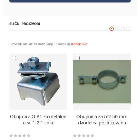
SLIČNI PROIZVODI
Proveriti artikle za dodavanje u kolica ili
izaberi sve
Obujmica OIP1 za metalne
Obujmica za cev 50 mm
P
cevi 1 2 1 cola
dvodelna pocinkovana
Rating:
Rating:
Ra
0%
0%
0