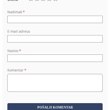
1
2
3
4
5
Nadimak
star
stars
stars
stars
stars
E-mail adresa
Naslov
Komentar
POŠALJI KOMENTAR