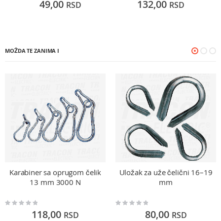
49,00
132,00
RSD
RSD
MOŽDA TE ZANIMA I
Karabiner sa oprugom čelik
Uložak za uže čelični 16–19
13 mm 3000 N
mm
Rating:
Rating:
0%
0%
118,00
80,00
RSD
RSD