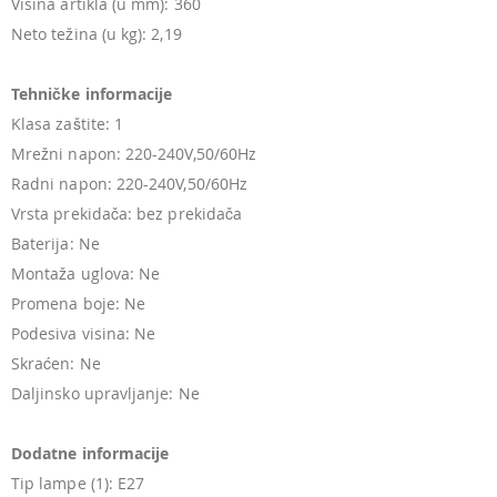
Visina artikla (u mm): 360
Neto težina (u kg): 2,19
Tehničke informacije
Klasa zaštite: 1
Mrežni napon: 220-240V,50/60Hz
Radni napon: 220-240V,50/60Hz
Vrsta prekidača: bez prekidača
Baterija: Ne
Montaža uglova: Ne
Promena boje: Ne
Podesiva visina: Ne
Skraćen: Ne
Daljinsko upravljanje: Ne
Dodatne informacije
Tip lampe (1): E27