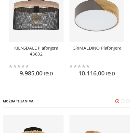
KILNSDALE Plafonjera
GRIMALDINO Plafonjera
43832
Rating:
Rating:
Ra
0%
0%
0
9.985,00
10.116,00
RSD
RSD
MOŽDA TE ZANIMA I