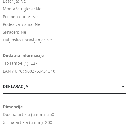
Baterija: Ne
Montaža uglova: Ne
Promena boje: Ne
Podesiva visina: Ne
Skraćen: Ne
Daljinsko upravljanje: Ne
Dodatne informacije
Tip lampe (1): E27
EAN / UPC: 9002759431310
DEKLARACIJA
Dimenzije
Dužina artikla (u mm): 550
Širina artikla (u mm): 200