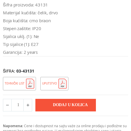
Šifra proizvoda: 43131
Materijal kućišta: čelik, drvo
Boja kućišta: crno braon
Stepen zaštite: IP20
Sijalica uklj. (1): Ne
Tip sijalice (1): E27
Garancija: 2 years
ŠIFRA
03-43131
TEHNIČKI LIST
UPUTSTVO
DODAJ U KOLICA
Napomena:
Cene i dostupnost na sajtu važe za online prodaju i podložne su
promeni bez prethodne najave. U maloprodajnim objektima cene i stanje