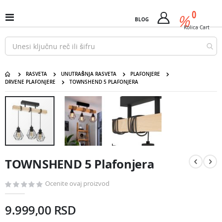
Pređi
predm
0
na
%
Uključi
BLOG
Cart
sadržaj
/
Kolica
Cart
isključi
Nav
RASVETA
UNUTRAŠNJA RASVETA
PLAFONJERE
DRVENE PLAFONJERE
TOWNSHEND 5 PLAFONJERA
TOWNSHEND 5 Plafonjera
Pređite
na
kraj
galerije
slika
Pređite
na
TOWNSHEND 5 Plafonjera
početak
galerije
slika
Ocenite ovaj proizvod
9.999,00 RSD