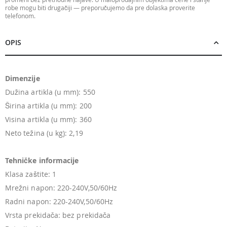
robe mogu biti drugačiji — preporučujemo da pre dolaska proverite
telefonom.
OPIS
Dimenzije
Dužina artikla (u mm): 550
Širina artikla (u mm): 200
Visina artikla (u mm): 360
Neto težina (u kg): 2,19
Tehničke informacije
Klasa zaštite: 1
Mrežni napon: 220-240V,50/60Hz
Radni napon: 220-240V,50/60Hz
Vrsta prekidača: bez prekidača