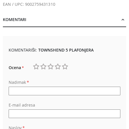
EAN / UPC: 9002759431310
KOMENTARI
KOMENTARIŠI:
TOWNSHEND 5 PLAFONJERA
Ocena
1
2
3
4
5
Nadimak
star
stars
stars
stars
stars
E-mail adresa
Naslov