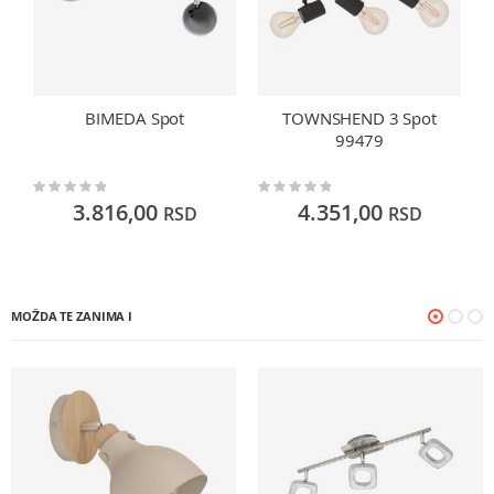
BIMEDA Spot
TOWNSHEND 3 Spot
99479
Rating:
Rating:
Ra
0%
0%
0
3.816,00
4.351,00
RSD
RSD
MOŽDA TE ZANIMA I