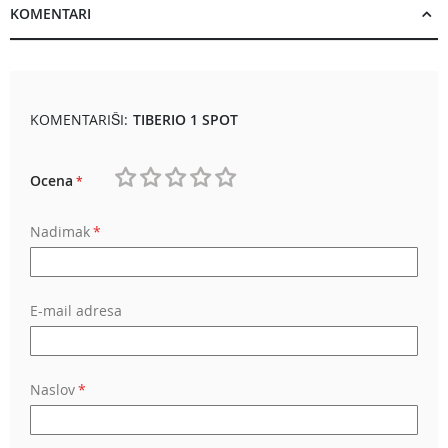
KOMENTARI
KOMENTARIŠI:
TIBERIO 1 SPOT
Ocena
1
2
3
4
5
Nadimak
star
stars
stars
stars
stars
E-mail adresa
Naslov