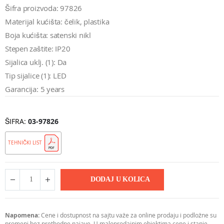
Šifra proizvoda: 97826
Materijal kućišta: čelik, plastika
Boja kućišta: satenski nikl
Stepen zaštite: IP20
Sijalica uklj. (1): Da
Tip sijalice (1): LED
Garancija: 5 years
ŠIFRA
03-97826
TEHNIČKI LIST
DODAJ U KOLICA
Napomena:
Cene i dostupnost na sajtu važe za online prodaju i podložne su
promeni bez prethodne najave. U maloprodajnim objektima cene i stanje