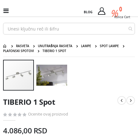
Pređi
predm
0
na
%
Uključi
BLOG
Cart
sadržaj
/
Kolica
Cart
isključi
Nav
RASVETA
UNUTRAŠNJA RASVETA
LAMPE
SPOT LAMPE
PLAFONSKI SPOTOVI
TIBERIO 1 SPOT
TIBERIO 1 Spot
Pređite
na
kraj
galerije
slika
Pređite
na
TIBERIO 1 Spot
početak
galerije
slika
Ocenite ovaj proizvod
4.086,00 RSD