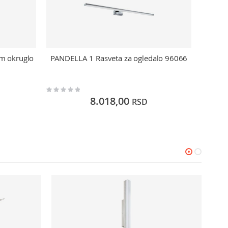
m okruglo
PANDELLA 1 Rasveta za ogledalo 96066
LED zi
Rating:
Rating:
0%
0%
8.018,00
RSD