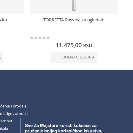
raka
TORRETTA Rasveta za ogledalo
Ak
Rating:
Rating:
0%
0%
11.475,00
RSD
A
DODAJ U KOLICA
šćenja i prodaje
od odgovornosti
vatnosti
Sve Za Majstore koristi kolačiće za
ikala
pružanje boljeg korisničkog iskustva,