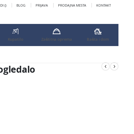
I (
)
BLOG
PRIJAVA
PRODAJNA MESTA
KONTAKT
Kupatilo
Zaštitna oprema
Bašta i dom
ogledalo