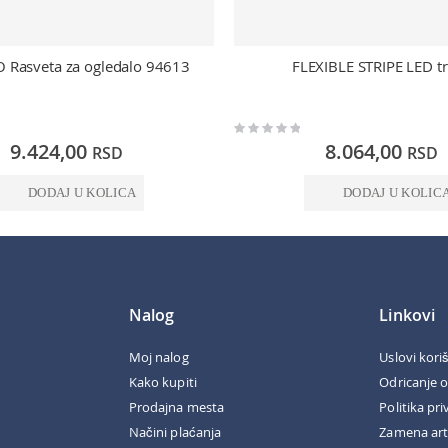
 Rasveta za ogledalo 94613
FLEXIBLE STRIPE LED t
Rating:
0%
9.424,00
8.064,00
RSD
RSD
DODAJ U KOLICA
DODAJ U KOLIC
Nalog
Linkovi
Moj nalog
Uslovi kori
Kako kupiti
Odricanje 
Prodajna mesta
Politika pri
Načini plaćanja
Zamena art