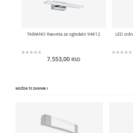
TABIANO Rasveta za ogledalo 94612
LED zidn
Rating:
Rating:
0%
0%
7.553,00
RSD
MOŽDA TE ZANIMA I