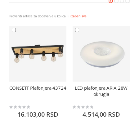
Proveriti artikle za dodavanje u kolica ili
izaberi sve
CONSETT Plafonjera 43724
LED plafonjera ARIA 28W
okrugla
Rating:
Rating:
Ra
0%
0%
0
16.103,00 RSD
4.514,00 RSD