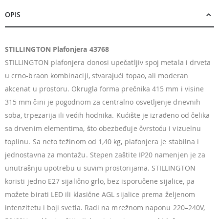
OPIS
STILLINGTON Plafonjera 43768
STILLINGTON plafonjera donosi upečatljiv spoj metala i drveta
u crno-braon kombinaciji, stvarajući topao, ali moderan
akcenat u prostoru. Okrugla forma prečnika 415 mm i visine
315 mm čini je pogodnom za centralno osvetljenje dnevnih
soba, trpezarija ili većih hodnika. Kućište je izrađeno od čelika
sa drvenim elementima, što obezbeđuje čvrstoću i vizuelnu
toplinu. Sa neto težinom od 1,40 kg, plafonjera je stabilna i
jednostavna za montažu. Stepen zaštite IP20 namenjen je za
unutrašnju upotrebu u suvim prostorijama. STILLINGTON
koristi jedno E27 sijalično grlo, bez isporučene sijalice, pa
možete birati LED ili klasične AGL sijalice prema željenom
intenzitetu i boji svetla. Radi na mrežnom naponu 220–240V,