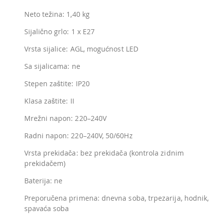
Neto težina: 1,40 kg
Sijalično grlo: 1 x E27
Vrsta sijalice: AGL, mogućnost LED
Sa sijalicama: ne
Stepen zaštite: IP20
Klasa zaštite: II
Mrežni napon: 220–240V
Radni napon: 220–240V, 50/60Hz
Vrsta prekidača: bez prekidača (kontrola zidnim
prekidačem)
Baterija: ne
Preporučena primena: dnevna soba, trpezarija, hodnik,
spavaća soba