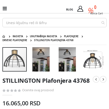
Pređi
predm
0
na
%
Uključi
BLOG
Cart
sadržaj
/
Kolica
Cart
isključi
Nav
RASVETA
UNUTRAŠNJA RASVETA
PLAFONJERE
DRVENE PLAFONJERE
STILLINGTON PLAFONJERA 43768
STILLINGTON Plafonjera 43768
Pređite
na
kraj
galerije
slika
Pređite
na
STILLINGTON Plafonjera 43768
početak
galerije
slika
Ocenite ovaj proizvod
16.065,00 RSD