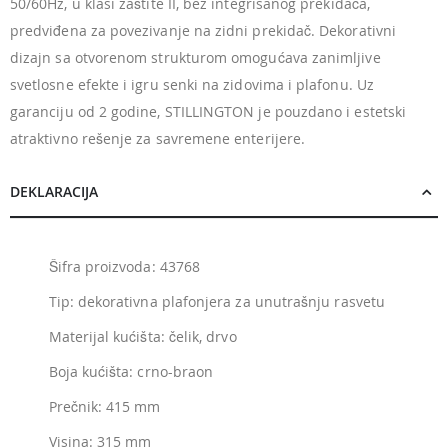
50/60Hz, u klasi zaštite II, bez integrisanog prekidača,
predviđena za povezivanje na zidni prekidač. Dekorativni
dizajn sa otvorenom strukturom omogućava zanimljive
svetlosne efekte i igru senki na zidovima i plafonu. Uz
garanciju od 2 godine, STILLINGTON je pouzdano i estetski
atraktivno rešenje za savremene enterijere.
DEKLARACIJA
Šifra proizvoda: 43768
Tip: dekorativna plafonjera za unutrašnju rasvetu
Materijal kućišta: čelik, drvo
Boja kućišta: crno-braon
Prečnik: 415 mm
Visina: 315 mm