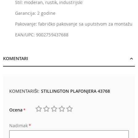
Stil: moderan, rustik, industrijski
Garancija: 2 godine
Pakovanje: fabričko pakovanje sa uputstvom za montažu
EAN/UPC: 9002759437688
KOMENTARI
KOMENTARIŠI:
STILLINGTON PLAFONJERA 43768
Ocena
1
2
3
4
5
Nadimak
star
stars
stars
stars
stars