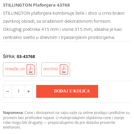
STILLINGTON Plafonjera 43768
STILLINGTON plafonjera kombinuje čelik i drvo u crno-braon
završnoj obradi, sa izraženom dekorativnom formom.
Okruglog prečnika 415 mm i visine 315 mm, idealna je kao
centralno svetlo u dnevnim i trpezarijskim prostorijama.
ŠIFRA
03-43768
TEHNIČKI LIST
UPUTSTVO
DODAJ U KOLICA
Napomena:
Cene i dostupnost na sajtu važe za online prodaju i podložne su
promeni bez prethodne najave. U maloprodajnim objektima cene i stanje
robe mogu biti drugačiji — preporučujemo da pre dolaska proverite
telefonom.