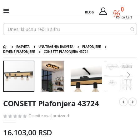
Pređi
predm
0
na
%
Uključi
BLOG
Cart
sadržaj
/
Kolica
Cart
isključi
Nav
RASVETA
UNUTRAŠNJA RASVETA
PLAFONJERE
DRVENE PLAFONJERE
CONSETT PLAFONJERA 43724
CONSETT Plafonjera 43724
Pređite
na
kraj
galerije
slika
Pređite
na
CONSETT Plafonjera 43724
početak
galerije
slika
Ocenite ovaj proizvod
16.103,00 RSD