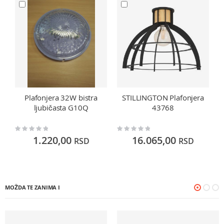
Plafonjera 32W bistra
STILLINGTON Plafonjera
ljubičasta G10Q
43768
Rating:
Rating:
Ra
0%
0%
0
1.220,00
16.065,00
RSD
RSD
MOŽDA TE ZANIMA I