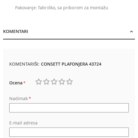
Pakovanje: fabričko, sa priborom za montažu
KOMENTARI
KOMENTARIŠI:
CONSETT PLAFONJERA 43724
Ocena
1
2
3
4
5
Nadimak
star
stars
stars
stars
stars
E-mail adresa