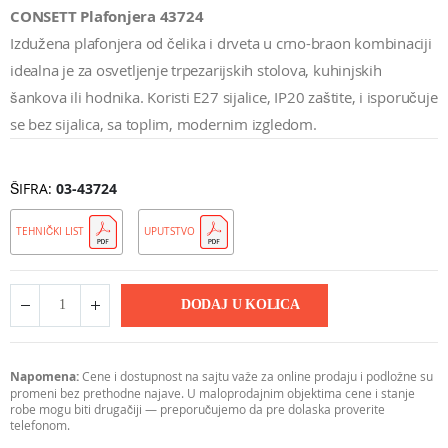
CONSETT Plafonjera 43724
Izdužena plafonjera od čelika i drveta u crno-braon kombinaciji
idealna je za osvetljenje trpezarijskih stolova, kuhinjskih
šankova ili hodnika. Koristi E27 sijalice, IP20 zaštite, i isporučuje
se bez sijalica, sa toplim, modernim izgledom.
ŠIFRA
03-43724
TEHNIČKI LIST
UPUTSTVO
DODAJ U KOLICA
Napomena:
Cene i dostupnost na sajtu važe za online prodaju i podložne su
promeni bez prethodne najave. U maloprodajnim objektima cene i stanje
robe mogu biti drugačiji — preporučujemo da pre dolaska proverite
telefonom.