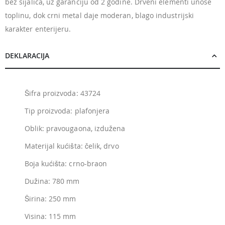
bez sijalica, uz garanciju od 2 godine. Drveni elementi unose
toplinu, dok crni metal daje moderan, blago industrijski
karakter enterijeru.
DEKLARACIJA
Šifra proizvoda: 43724
Tip proizvoda: plafonjera
Oblik: pravougaona, izdužena
Materijal kućišta: čelik, drvo
Boja kućišta: crno-braon
Dužina: 780 mm
Širina: 250 mm
Visina: 115 mm