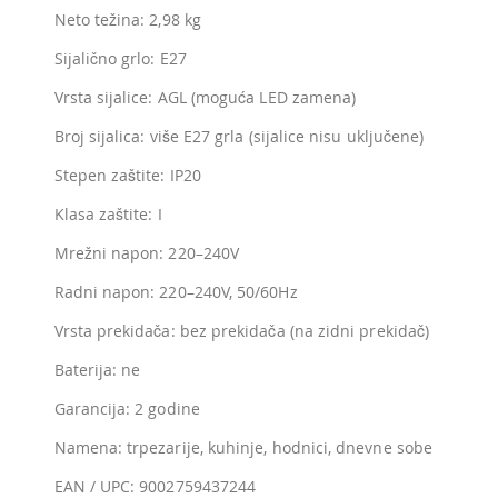
Neto težina: 2,98 kg
Sijalično grlo: E27
Vrsta sijalice: AGL (moguća LED zamena)
Broj sijalica: više E27 grla (sijalice nisu uključene)
Stepen zaštite: IP20
Klasa zaštite: I
Mrežni napon: 220–240V
Radni napon: 220–240V, 50/60Hz
Vrsta prekidača: bez prekidača (na zidni prekidač)
Baterija: ne
Garancija: 2 godine
Namena: trpezarije, kuhinje, hodnici, dnevne sobe
EAN / UPC: 9002759437244