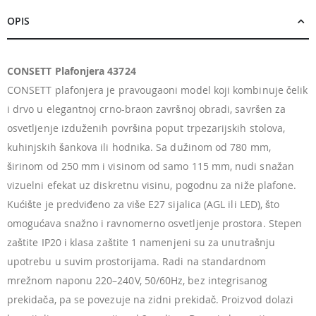
OPIS
CONSETT Plafonjera 43724
CONSETT plafonjera je pravougaoni model koji kombinuje čelik
i drvo u elegantnoj crno-braon završnoj obradi, savršen za
osvetljenje izduženih površina poput trpezarijskih stolova,
kuhinjskih šankova ili hodnika. Sa dužinom od 780 mm,
širinom od 250 mm i visinom od samo 115 mm, nudi snažan
vizuelni efekat uz diskretnu visinu, pogodnu za niže plafone.
Kućište je predviđeno za više E27 sijalica (AGL ili LED), što
omogućava snažno i ravnomerno osvetljenje prostora. Stepen
zaštite IP20 i klasa zaštite 1 namenjeni su za unutrašnju
upotrebu u suvim prostorijama. Radi na standardnom
mrežnom naponu 220–240V, 50/60Hz, bez integrisanog
prekidača, pa se povezuje na zidni prekidač. Proizvod dolazi