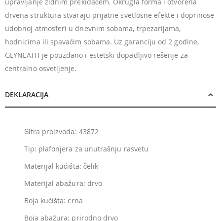
upravljanje zidnim prekidačem. Okrugla forma i otvorena
drvena struktura stvaraju prijatne svetlosne efekte i doprinose
udobnoj atmosferi u dnevnim sobama, trpezarijama,
hodnicima ili spavaćim sobama. Uz garanciju od 2 godine,
GLYNEATH je pouzdano i estetski dopadljivo rešenje za
centralno osvetljenje.
DEKLARACIJA
Šifra proizvoda: 43872
Tip: plafonjera za unutrašnju rasvetu
Materijal kućišta: čelik
Materijal abažura: drvo
Boja kućišta: crna
Boja abažura: prirodno drvo