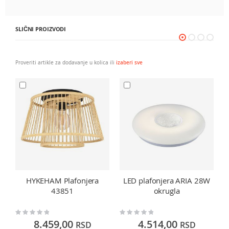
SLIČNI PROIZVODI
Proveriti artikle za dodavanje u kolica ili
izaberi sve
HYKEHAM Plafonjera
LED plafonjera ARIA 28W
43851
okrugla
Rating:
Rating:
Ra
0%
0%
0
8.459,00
4.514,00
RSD
RSD