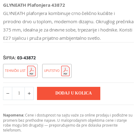
GLYNEATH Plafonjera 43872
GLYNEATH plafonjera kombinuje crno čelično kućište i
prirodno drvo u toplom, modernom dizajnu. Okruglog prečnika
375 mm, idealna je za dnevne sobe, trpezarije i hodnike. Koristi
E27 sijalicu i pruža prijatno ambijentalno svetlo.
ŠIFRA
03-43872
TEHNIČKI LIST
UPUTSTVO
DODAJ U KOLICA
Napomena:
Cene i dostupnost na sajtu važe za online prodaju i podložne su
promeni bez prethodne najave. U maloprodajnim objektima cene i stanje
robe mogu biti drugačiji — preporučujemo da pre dolaska proverite
telefonom.