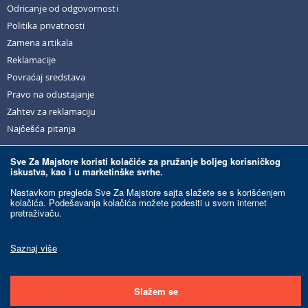
Odricanje od odgovornosti
Politika privatnosti
Zamena artikala
Reklamacije
Povraćaj sredstava
Pravo na odustajanje
Zahtev za reklamaciju
Najčešća pitanja
Sve Za Majstore koristi kolačiće za pružanje boljeg korisničkog
iskustva, kao i u marketinške svrhe.
© Sve Za Majstore. 2026. Sva prava zadržana.
Nastavkom pregleda Sve Za Majstore sajta slažete se s korišćenjem
kolačića. Podešavanja kolačića možete podesiti u svom internet
pretraživaču.
Razvoj sajta:
Ecommerce Solutions.
Ovaj sajt je zaštićen reCAPTCHA-om i primenjuju se Google
Politika privatnosti
i
Uslovi korišćenja
.
Saznaj više
Slažem se