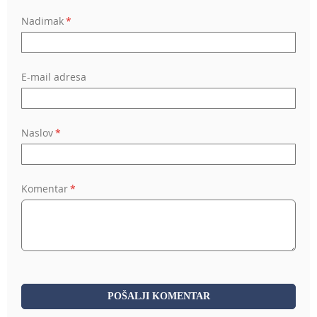
1
2
3
4
5
Nadimak
star
stars
stars
stars
stars
E-mail adresa
Naslov
Komentar
POŠALJI KOMENTAR