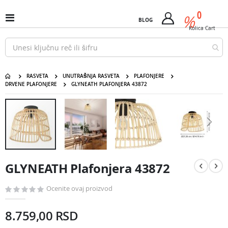
Pređi
predm
0
na
%
Uključi
BLOG
Cart
sadržaj
/
Kolica
Cart
isključi
Nav
RASVETA
UNUTRAŠNJA RASVETA
PLAFONJERE
DRVENE PLAFONJERE
GLYNEATH PLAFONJERA 43872
GLYNEATH Plafonjera 43872
Pređite
na
kraj
galerije
slika
Pređite
na
GLYNEATH Plafonjera 43872
početak
galerije
slika
Ocenite ovaj proizvod
8.759,00 RSD