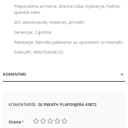
Preporučena primena: dnevna soba, trpezarija, hodnik,
spavaća soba
Stil: skandinavski, moderan, prirodni
Garancija: 2 godine
Pakovanje: fabričko pakovanje sa uputstvom za montažu
EAN/UPC: 9002759438722
KOMENTARI
KOMENTARIŠI:
GLYNEATH PLAFONJERA 43872
Ocena