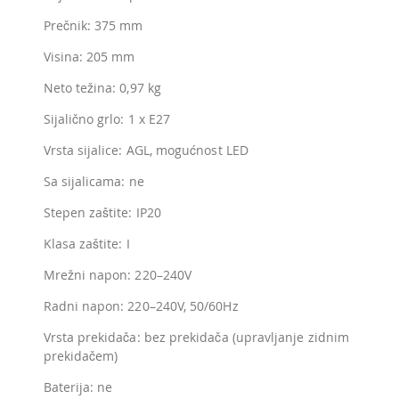
Prečnik: 375 mm
Visina: 205 mm
Neto težina: 0,97 kg
Sijalično grlo: 1 x E27
Vrsta sijalice: AGL, mogućnost LED
Sa sijalicama: ne
Stepen zaštite: IP20
Klasa zaštite: I
Mrežni napon: 220–240V
Radni napon: 220–240V, 50/60Hz
Vrsta prekidača: bez prekidača (upravljanje zidnim
prekidačem)
Baterija: ne