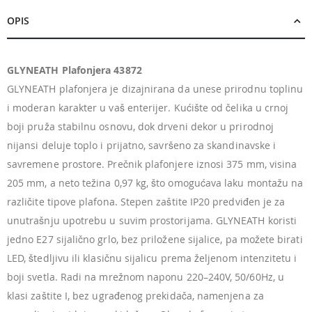
OPIS
GLYNEATH Plafonjera 43872
GLYNEATH plafonjera je dizajnirana da unese prirodnu toplinu
i moderan karakter u vaš enterijer. Kućište od čelika u crnoj
boji pruža stabilnu osnovu, dok drveni dekor u prirodnoj
nijansi deluje toplo i prijatno, savršeno za skandinavske i
savremene prostore. Prečnik plafonjere iznosi 375 mm, visina
205 mm, a neto težina 0,97 kg, što omogućava laku montažu na
različite tipove plafona. Stepen zaštite IP20 predviđen je za
unutrašnju upotrebu u suvim prostorijama. GLYNEATH koristi
jedno E27 sijalično grlo, bez priložene sijalice, pa možete birati
LED, štedljivu ili klasičnu sijalicu prema željenom intenzitetu i
boji svetla. Radi na mrežnom naponu 220–240V, 50/60Hz, u
klasi zaštite I, bez ugrađenog prekidača, namenjena za