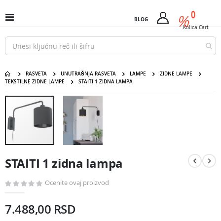
Pređi
predm
0
na
%
Uključi
BLOG
Cart
sadržaj
/
Kolica
Cart
isključi
Nav
RASVETA
UNUTRAŠNJA RASVETA
LAMPE
ZIDNE LAMPE
TEKSTILNE ZIDNE LAMPE
STAITI 1 ZIDNA LAMPA
STAITI 1 zidna lampa
Pređite
na
kraj
galerije
slika
Pređite
na
STAITI 1 zidna lampa
početak
galerije
slika
Ocenite ovaj proizvod
7.488,00 RSD