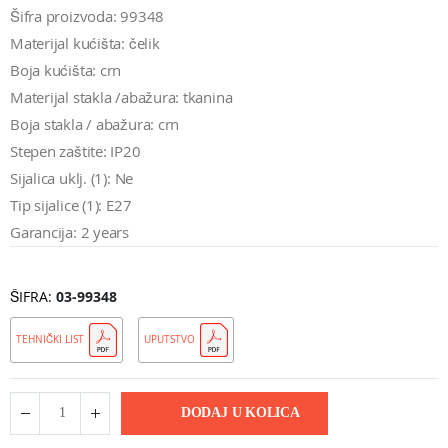
Šifra proizvoda: 99348
Materijal kućišta: čelik
Boja kućišta: crn
Materijal stakla /abažura: tkanina
Boja stakla / abažura: crn
Stepen zaštite: IP20
Sijalica uklj. (1): Ne
Tip sijalice (1): E27
Garancija: 2 years
ŠIFRA
03-99348
TEHNIČKI LIST
UPUTSTVO
DODAJ U KOLICA