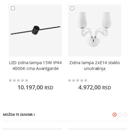
LED zidna lampa 15W IP44
Zidna lampa 2xE14 staklo
4000K crna Avantgarde
unutrašnja
Rating:
Rating:
Ra
0%
0%
0
10.197,00
4.972,00
RSD
RSD
MOŽDA TE ZANIMA I