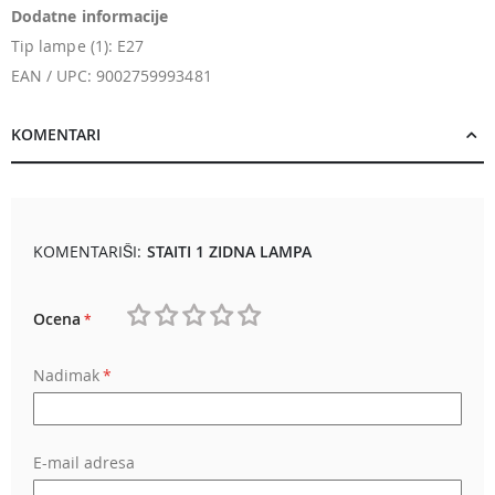
Dodatne informacije
Tip lampe (1): E27
EAN / UPC: 9002759993481
KOMENTARI
KOMENTARIŠI:
STAITI 1 ZIDNA LAMPA
Ocena
1
2
3
4
5
Nadimak
star
stars
stars
stars
stars
E-mail adresa