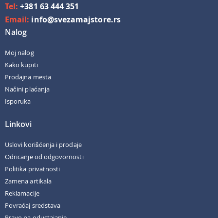
Tel:
+381 63 444 351
Email:
info@svezamajstore.rs
Nalog
Moj nalog
Kako kupiti
Prodajna mesta
Načini plaćanja
Isporuka
Linkovi
Uslovi korišćenja i prodaje
Odricanje od odgovornosti
Politika privatnosti
Zamena artikala
Reklamacije
Povraćaj sredstava
Pravo na odustajanje