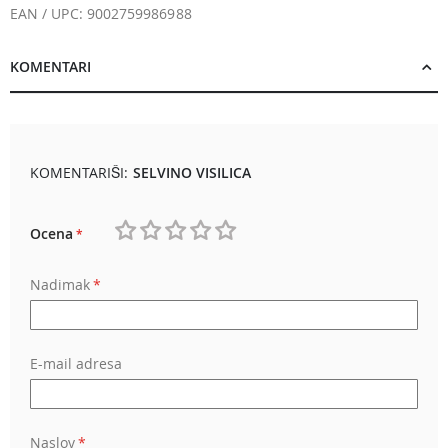
EAN / UPC: 9002759986988
KOMENTARI
KOMENTARIŠI:
SELVINO VISILICA
Ocena
1
2
3
4
5
Nadimak
star
stars
stars
stars
stars
E-mail adresa
Naslov