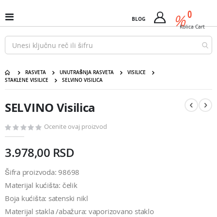
Pređi
predm
0
na
%
Uključi
BLOG
Cart
sadržaj
/
Kolica
Cart
isključi
Nav
RASVETA
UNUTRAŠNJA RASVETA
VISILICE
STAKLENE VISILICE
SELVINO VISILICA
SELVINO Visilica
Pređite
Pređite
na
na
SELVINO Visilica
kraj
početak
galerije
galerije
slika
slika
Ocenite ovaj proizvod
3.978,00 RSD
Šifra proizvoda: 98698
Materijal kućišta: čelik
Boja kućišta: satenski nikl
Materijal stakla /abažura: vaporizovano staklo