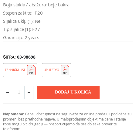
Boja stakla / abažura: boje bakra
Stepen zaštite: IP20
Sijalica uklj. (1): Ne
Tip sijalice (1): E27
Garancija: 2 years
ŠIFRA
03-98698
TEHNIČKI LIST
UPUTSTVO
DODAJ U KOLICA
Napomena:
Cene i dostupnost na sajtu važe za online prodaju i podložne su
promeni bez prethodne najave. U maloprodajnim objektima cene i stanje
robe mogu biti drugačiji — preporučujemo da pre dolaska proverite
telefonom.