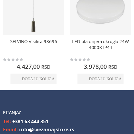
SELVINO Visilica 98696
LED plafonjera okrugla 24W
4000K IP44
Rating:
Rating:
0%
0%
4.427,00
3.978,00
RSD
RSD
DODAJ U KOLICA
DODAJ U KOLICA
PITANJA?
Tel:
+381 63 444 351
Email:
info@svezamajstore.rs