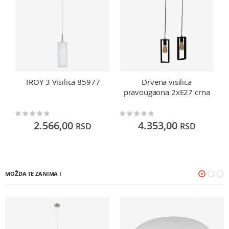
TROY 3 Visilica 85977
Drvena visilica
pravougaona 2xE27 crna
Rating:
Rating:
Ra
0%
0%
0
2.566,00
4.353,00
RSD
RSD
MOŽDA TE ZANIMA I