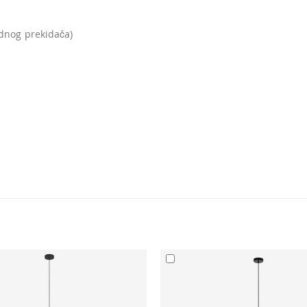
idnog prekidača)