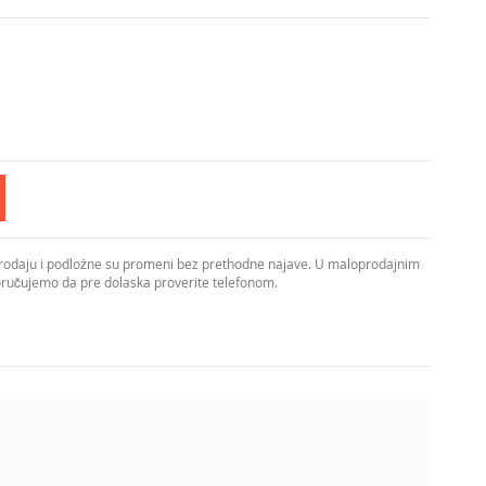
prodaju i podložne su promeni bez prethodne najave. U maloprodajnim
poručujemo da pre dolaska proverite telefonom.
st koji se lako uklapa u savremene i skandinavske
put dnevne ili spavaće sobe, kao i za pozicioniranje iznad