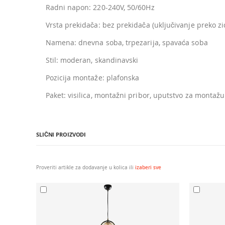
Radni napon: 220-240V, 50/60Hz
Vrsta prekidača: bez prekidača (uključivanje preko z
Namena: dnevna soba, trpezarija, spavaća soba
Stil: moderan, skandinavski
Pozicija montaže: plafonska
Paket: visilica, montažni pribor, uputstvo za montažu
SLIČNI PROIZVODI
Proveriti artikle za dodavanje u kolica ili
izaberi sve