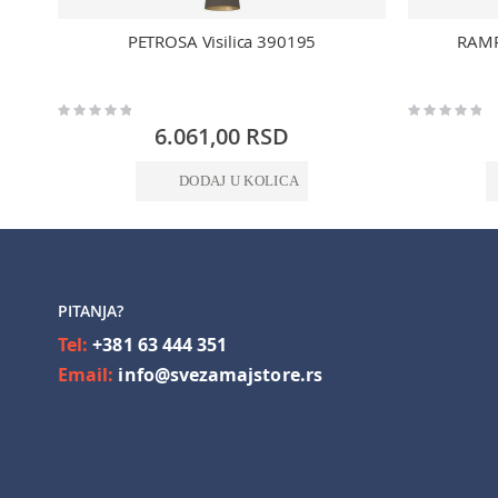
PETROSA Visilica 390195
RAMP
Rating:
Rating:
0%
0%
6.061,00 RSD
DODAJ U KOLICA
PITANJA?
Tel:
+381 63 444 351
Email:
info@svezamajstore.rs