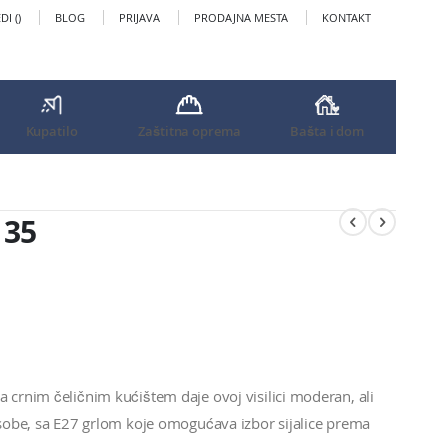
I (
)
BLOG
PRIJAVA
PRODAJNA MESTA
KONTAKT
Kupatilo
Zaštitna oprema
Bašta i dom
135
a crnim čeličnim kućištem daje ovoj visilici moderan, ali
e sobe, sa E27 grlom koje omogućava izbor sijalice prema