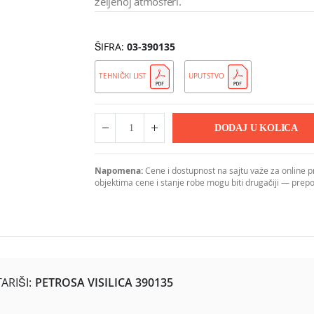
željenoj atmosferi.
ŠIFRA
03-390135
TEHNIČKI LIST
UPUTSTVO
DODAJ U KOLICA
Napomena:
Cene i dostupnost na sajtu važe za online 
objektima cene i stanje robe mogu biti drugačiji — pre
RIŠI:
PETROSA VISILICA 390135
žurom od tkanine u sivo-beloj kombinaciji, stvarajući nežan kontra
pogodnom za centralno osvetljenje manjih i srednjih prostorija po