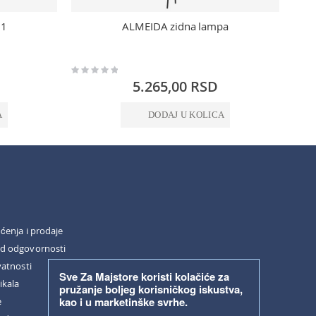
71
ALMEIDA zidna lampa
Rating:
Rating:
0%
0%
5.265,00 RSD
A
DODAJ U KOLICA
šćenja i prodaje
od odgovornosti
vatnosti
Sve Za Majstore koristi kolačiće za
ikala
pružanje boljeg korisničkog iskustva,
kao i u marketinške svrhe.
e