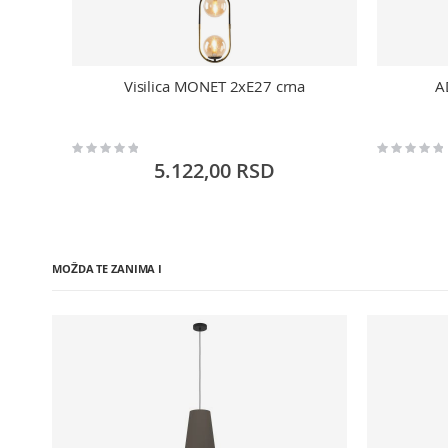
Visilica MONET 2xE27 crna
A
Rating:
Rating:
0%
0%
5.122,00 RSD
MOŽDA TE ZANIMA I