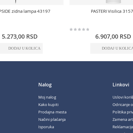
SIDE zidna lampa 43197
PASTERI Visilica 315
Rating:
0%
5.273,00 RSD
6.907,00 RSD
DODAJ U KOLICA
DODAJ U KOLIC
Nalog
Linkovi
Moj nalog
Uslovi kori
Kako kupiti
Odricanje 
Prodajna mesta
Politika pri
Načini plaćanja
Zamena art
Isporuka
Reklamacij