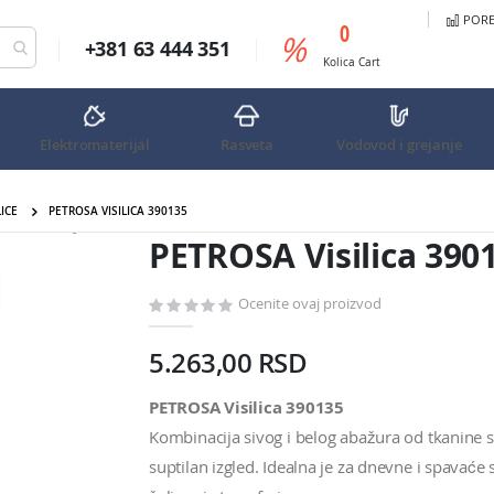
PORED
predmeta
0
%
+381 63 444 351
Cart
Kolica
Cart
Elektromaterijal
Rasveta
Vodovod i grejanje
LICE
PETROSA VISILICA 390135
PETROSA Visilica 390135
PETROSA Visilica 390
Ocenite ovaj proizvod
5.263,00 RSD
PETROSA Visilica 390135
Kombinacija sivog i belog abažura od tkanine s
suptilan izgled. Idealna je za dnevne i spavać