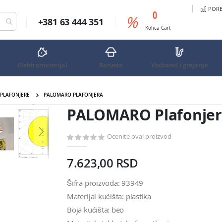
PORED
predmeta
0
%
+381 63 444 351
Cart
Kolica
Cart
Elektromaterijal
Rasveta
Vodovod i grejanje
 PLAFONJERE
PALOMARO PLAFONJERA
PALOMARO Plafonjera
PALOMARO Plafonjer
Ocenite ovaj proizvod
7.623,00 RSD
Šifra proizvoda: 93949
Materijal kućišta: plastika
Boja kućišta: beo