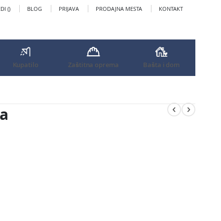
I (
)
BLOG
PRIJAVA
PRODAJNA MESTA
KONTAKT
Kupatilo
Zaštitna oprema
Bašta i dom
a