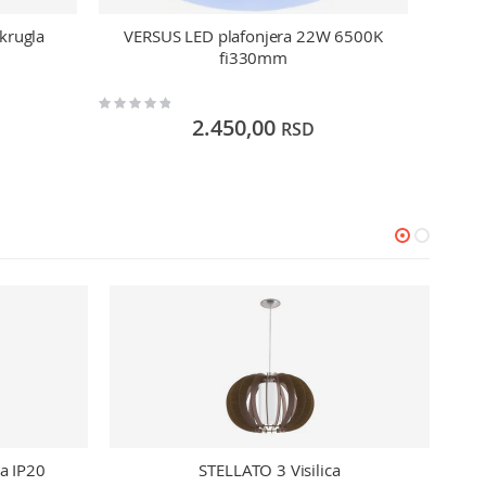
krugla
VERSUS LED plafonjera 22W 6500K
Plafo
fi330mm
Rating:
Rating:
0%
0%
2.450,00
RSD
a IP20
STELLATO 3 Visilica