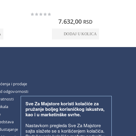
Rating:
Rating:
0%
0%
7.632,00
RSD
A
DODAJ U KOLICA
šćenja i prodaje
od odgovornosti
vatnosti
Sve Za Majstore koristi kolačiće za
ikala
pružanje boljeg korisničkog iskustva,
kao i u marketinške svrhe.
e
redstava
Nastavkom pregleda Sve Za Majstore
dustajanje
sajta slažete se s korišćenjem kolačića.