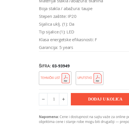
Materijal stakla /abažura: tkanina
Boja stakla / abažura: taupe
Stepen zaštite: IP20
Sijalica uklj. (1): Da
Tip sijalice (1): LED
Klasa energetske efikasnosti: F
Garancija: 5 years
ŠIFRA
03-93949
TEHNIČKI LIST
UPUTSTVO
DODAJ U KOLICA
Napomena:
Cene i dostupnost na sajtu važe za online 
objektima cene i stanje robe mogu biti drugačiji — pre