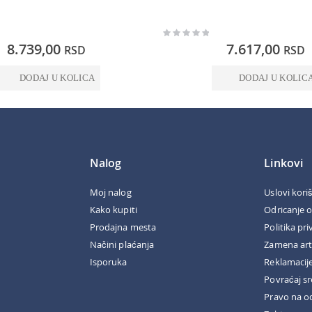
Rating:
0%
8.739,00
7.617,00
RSD
RSD
DODAJ U KOLICA
DODAJ U KOLIC
Nalog
Linkovi
Moj nalog
Uslovi kori
Kako kupiti
Odricanje 
Prodajna mesta
Politika pri
Načini plaćanja
Zamena art
Isporuka
Reklamacij
Povraćaj s
Pravo na o