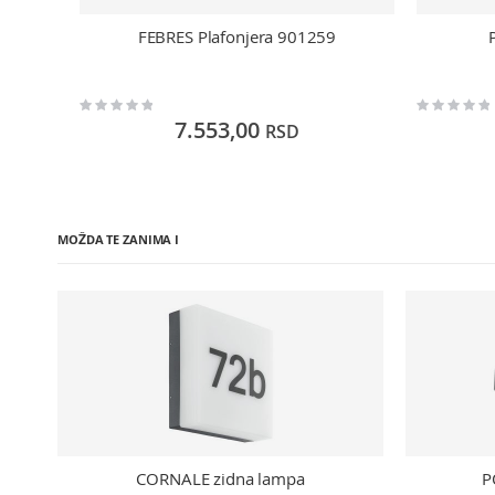
FEBRES Plafonjera 901259
Rating:
Rating:
0%
0%
7.553,00
RSD
MOŽDA TE ZANIMA I
CORNALE zidna lampa
P