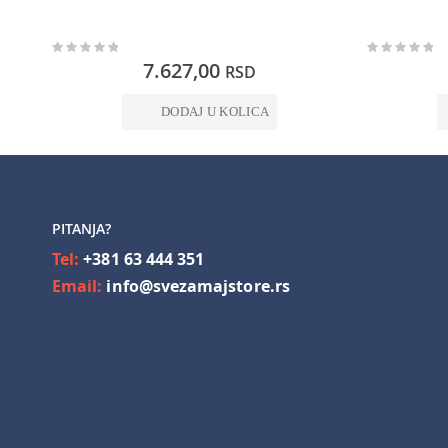
Rating:
Rating:
0%
0%
7.627,00
RSD
DODAJ U KOLICA
PITANJA?
Tel:
+381 63 444 351
Email:
info@svezamajstore.rs