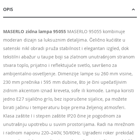
OPIS
MASERLO zidna lampa 95055
MASERLO 95055 kombinuje
moderan dizajn sa luksuznim detaljima. Čelično kućište u
satenski nikl obradi pruža stabilnost i elegantan izgled, dok
tekstilni abažur u taupe boji sa zlatnom unutrašnjom stranom
stvara toplo, prijatno i reflektujuće svetlo, savršeno za
ambijentalno osvetljenje. Dimenzije lampe su 260 mm visine,
230 mm prečnika i 595 mm dubine, što je čini upečatljivim
zidnim akcentom iznad kreveta, sofe ili komode. Lampa koristi
jedno E27 sijalično grlo, bez isporučene sijalice, pa možete
birati jačinu i temperaturu boje prema željenoj atmosferi.
Klasa zaštite I i stepen zaštite IP20 čine je pogodnom za
unutrašnju upotrebu u suvim prostorijama. Radi na mrežnom
i radnom naponu 220–240V, 50/60Hz. Ugrađeni roker prekidač