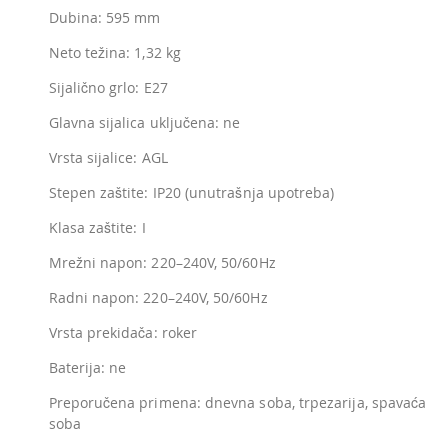
Dubina: 595 mm
Neto težina: 1,32 kg
Sijalično grlo: E27
Glavna sijalica uključena: ne
Vrsta sijalice: AGL
Stepen zaštite: IP20 (unutrašnja upotreba)
Klasa zaštite: I
Mrežni napon: 220–240V, 50/60Hz
Radni napon: 220–240V, 50/60Hz
Vrsta prekidača: roker
Baterija: ne
Preporučena primena: dnevna soba, trpezarija, spavaća
soba