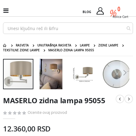
Pređi
predm
0
na
%
Uključi
BLOG
Cart
sadržaj
/
Kolica
Cart
isključi
Nav
RASVETA
UNUTRAŠNJA RASVETA
LAMPE
ZIDNE LAMPE
TEKSTILNE ZIDNE LAMPE
MASERLO ZIDNA LAMPA 95055
MASERLO zidna lampa 95055
Pređite
na
kraj
galerije
slika
Pređite
na
MASERLO zidna lampa 95055
početak
galerije
slika
Ocenite ovaj proizvod
12.360,00 RSD