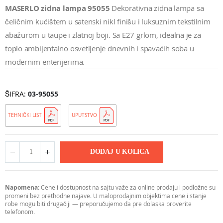
MASERLO zidna lampa 95055
Dekorativna zidna lampa sa
čeličnim kućištem u satenski nikl finišu i luksuznim tekstilnim
abažurom u taupe i zlatnoj boji. Sa E27 grlom, idealna je za
toplo ambijentalno osvetljenje dnevnih i spavaćih soba u
modernim enterijerima.
ŠIFRA
03-95055
TEHNIČKI LIST
UPUTSTVO
DODAJ U KOLICA
Napomena:
Cene i dostupnost na sajtu važe za online prodaju i podložne su
promeni bez prethodne najave. U maloprodajnim objektima cene i stanje
robe mogu biti drugačiji — preporučujemo da pre dolaska proverite
telefonom.