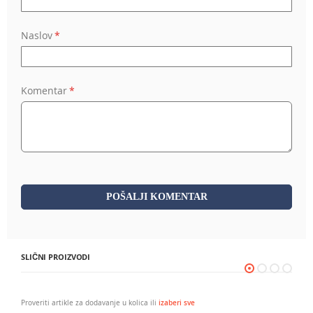
Naslov
Komentar
POŠALJI KOMENTAR
SLIČNI PROIZVODI
Proveriti artikle za dodavanje u kolica ili
izaberi sve