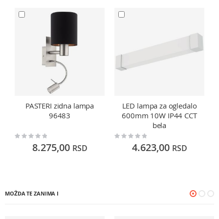
PASTERI zidna lampa
LED lampa za ogledalo
96483
600mm 10W IP44 CCT
bela
Rating:
Rating:
Ra
0%
0%
0
8.275,00
4.623,00
RSD
RSD
MOŽDA TE ZANIMA I