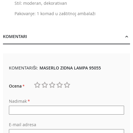
Stil: moderan, dekorativan
Pakovanje: 1 komad u zaštitnoj ambalaži
KOMENTARI
KOMENTARIŠI:
MASERLO ZIDNA LAMPA 95055
Ocena
1
2
3
4
5
Nadimak
star
stars
stars
stars
stars
E-mail adresa