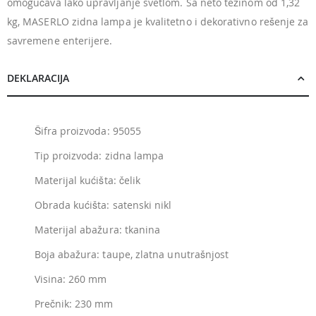
omogućava lako upravljanje svetlom. Sa neto težinom od 1,32
kg, MASERLO zidna lampa je kvalitetno i dekorativno rešenje za
savremene enterijere.
DEKLARACIJA
Šifra proizvoda: 95055
Tip proizvoda: zidna lampa
Materijal kućišta: čelik
Obrada kućišta: satenski nikl
Materijal abažura: tkanina
Boja abažura: taupe, zlatna unutrašnjost
Visina: 260 mm
Prečnik: 230 mm