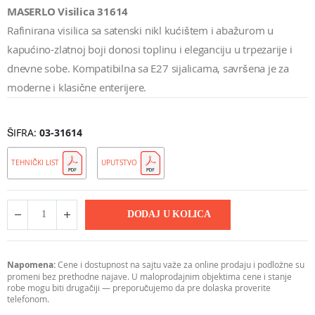
MASERLO Visilica 31614
Rafinirana visilica sa satenski nikl kućištem i abažurom u
kapućino-zlatnoj boji donosi toplinu i eleganciju u trpezarije i
dnevne sobe. Kompatibilna sa E27 sijalicama, savršena je za
moderne i klasične enterijere.
ŠIFRA
03-31614
TEHNIČKI LIST
UPUTSTVO
DODAJ U KOLICA
Napomena:
Cene i dostupnost na sajtu važe za online prodaju i podložne su
promeni bez prethodne najave. U maloprodajnim objektima cene i stanje
robe mogu biti drugačiji — preporučujemo da pre dolaska proverite
telefonom.