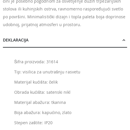
čini je posebno pogodnom za osvetljenje dužih trpezarijskih
stolova ili kuhinjskih ostrva, ravnomerno raspoređujući svetlo
po površini. Minimalistički dizajn i topla paleta boja doprinose
udobnoj, prijatnoj atmosferi u prostoru.
DEKLARACIJA
Šifra proizvoda: 31614
Tip: visilica za unutrašnju rasvetu
Materijal kućišta: čelik
Obrada kućišta: satenski nikl
Materijal abažura: tkanina
Boja abažura: kapućino, zlato
Stepen zaštite: IP20