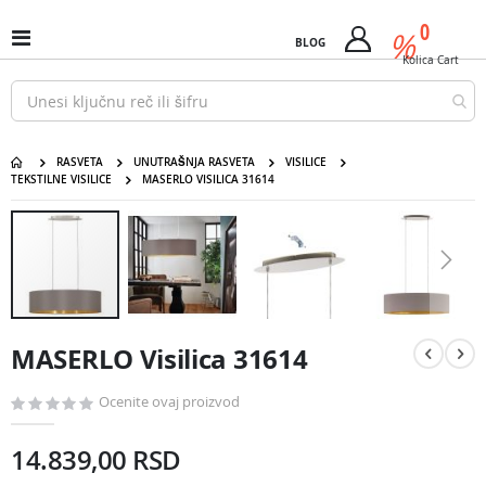
Pređi
predm
0
na
%
Uključi
BLOG
Cart
sadržaj
/
Kolica
Cart
isključi
Nav
RASVETA
UNUTRAŠNJA RASVETA
VISILICE
TEKSTILNE VISILICE
MASERLO VISILICA 31614
MASERLO Visilica 31614
Pređite
na
kraj
galerije
slika
Pređite
na
MASERLO Visilica 31614
početak
galerije
slika
Ocenite ovaj proizvod
14.839,00 RSD