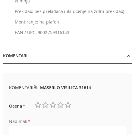
kuhinja
Prekidač: bez prekidača (uključenje na zidni prekidač)
Montiranje: na plafon
EAN / UPC: 9002759316143
KOMENTARI
KOMENTARIŠI:
MASERLO VISILICA 31614
Ocena
1
2
3
4
5
Nadimak
star
stars
stars
stars
stars