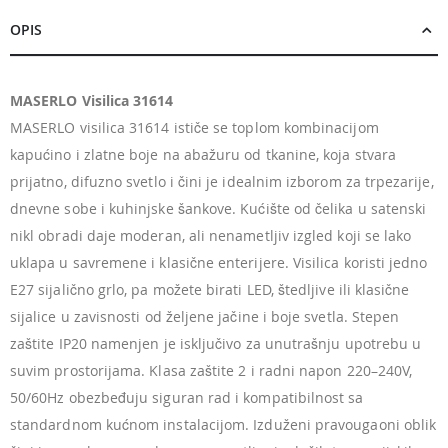
OPIS
MASERLO Visilica 31614
MASERLO visilica 31614 ističe se toplom kombinacijom
kapućino i zlatne boje na abažuru od tkanine, koja stvara
prijatno, difuzno svetlo i čini je idealnim izborom za trpezarije,
dnevne sobe i kuhinjske šankove. Kućište od čelika u satenski
nikl obradi daje moderan, ali nenametljiv izgled koji se lako
uklapa u savremene i klasične enterijere. Visilica koristi jedno
E27 sijalično grlo, pa možete birati LED, štedljive ili klasične
sijalice u zavisnosti od željene jačine i boje svetla. Stepen
zaštite IP20 namenjen je isključivo za unutrašnju upotrebu u
suvim prostorijama. Klasa zaštite 2 i radni napon 220–240V,
50/60Hz obezbeđuju siguran rad i kompatibilnost sa
standardnom kućnom instalacijom. Izduženi pravougaoni oblik