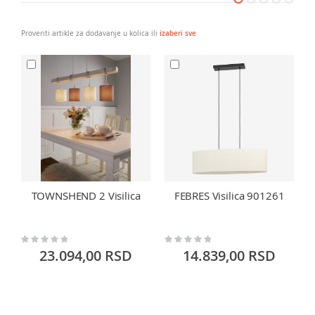
Proveriti artikle za dodavanje u kolica ili
izaberi sve
TOWNSHEND 2 Visilica
FEBRES Visilica 901261
Rating:
Rating:
Ra
0%
0%
0
23.094,00 RSD
14.839,00 RSD