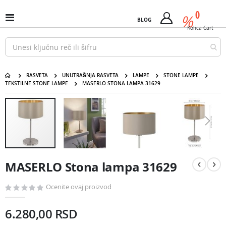
Pređi
predm
0
na
%
Uključi
BLOG
Cart
sadržaj
/
Kolica
Cart
isključi
Nav
RASVETA
UNUTRAŠNJA RASVETA
LAMPE
STONE LAMPE
TEKSTILNE STONE LAMPE
MASERLO STONA LAMPA 31629
MASERLO Stona lampa 31629
Pređite
na
kraj
galerije
slika
Pređite
na
MASERLO Stona lampa 31629
početak
galerije
slika
Ocenite ovaj proizvod
6.280,00 RSD