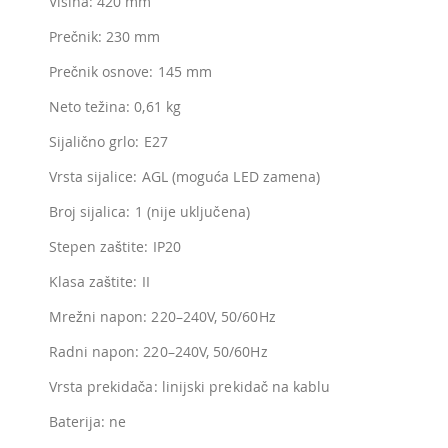
Visina: 420 mm
Prečnik: 230 mm
Prečnik osnove: 145 mm
Neto težina: 0,61 kg
Sijalično grlo: E27
Vrsta sijalice: AGL (moguća LED zamena)
Broj sijalica: 1 (nije uključena)
Stepen zaštite: IP20
Klasa zaštite: II
Mrežni napon: 220–240V, 50/60Hz
Radni napon: 220–240V, 50/60Hz
Vrsta prekidača: linijski prekidač na kablu
Baterija: ne