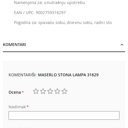
Namenjena za: unutrašnju upotrebu
EAN / UPC: 9002759316297
Pogodna za: spavaću sobu, dnevnu sobu, radni sto
KOMENTARI
KOMENTARIŠI:
MASERLO STONA LAMPA 31629
Ocena
1
2
3
4
5
Nadimak
star
stars
stars
stars
stars