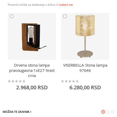
Proveriti artikle za dodavanje u kolica ili
izaberi sve
Drvena stona lampa
VISERBELLA Stona lampa
pravougaona 1xE27 hrast
97646
crna
Rating:
Rating:
Ra
0%
0%
0
2.968,00 RSD
6.280,00 RSD
MOŽDA TE ZANIMA I