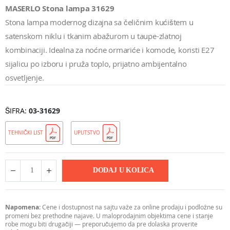
MASERLO Stona lampa 31629
Stona lampa modernog dizajna sa čeličnim kućištem u
satenskom niklu i tkanim abažurom u taupe-zlatnoj
kombinaciji. Idealna za noćne ormariće i komode, koristi E27
sijalicu po izboru i pruža toplo, prijatno ambijentalno
osvetljenje.
ŠIFRA
03-31629
TEHNIČKI LIST
UPUTSTVO
DODAJ U KOLICA
Napomena:
Cene i dostupnost na sajtu važe za online prodaju i podložne su
promeni bez prethodne najave. U maloprodajnim objektima cene i stanje
robe mogu biti drugačiji — preporučujemo da pre dolaska proverite