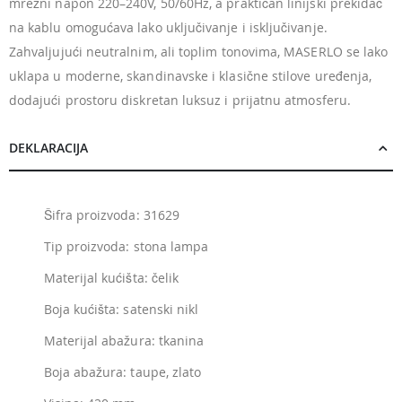
mrežni napon 220–240V, 50/60Hz, a praktičan linijski prekidač
na kablu omogućava lako uključivanje i isključivanje.
Zahvaljujući neutralnim, ali toplim tonovima, MASERLO se lako
uklapa u moderne, skandinavske i klasične stilove uređenja,
dodajući prostoru diskretan luksuz i prijatnu atmosferu.
DEKLARACIJA
Šifra proizvoda: 31629
Tip proizvoda: stona lampa
Materijal kućišta: čelik
Boja kućišta: satenski nikl
Materijal abažura: tkanina
Boja abažura: taupe, zlato