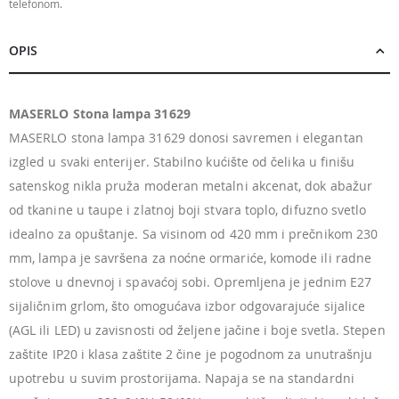
telefonom.
OPIS
MASERLO Stona lampa 31629
MASERLO stona lampa 31629 donosi savremen i elegantan
izgled u svaki enterijer. Stabilno kućište od čelika u finišu
satenskog nikla pruža moderan metalni akcenat, dok abažur
od tkanine u taupe i zlatnoj boji stvara toplo, difuzno svetlo
idealno za opuštanje. Sa visinom od 420 mm i prečnikom 230
mm, lampa je savršena za noćne ormariće, komode ili radne
stolove u dnevnoj i spavaćoj sobi. Opremljena je jednim E27
sijaličnim grlom, što omogućava izbor odgovarajuće sijalice
(AGL ili LED) u zavisnosti od željene jačine i boje svetla. Stepen
zaštite IP20 i klasa zaštite 2 čine je pogodnom za unutrašnju
upotrebu u suvim prostorijama. Napaja se na standardni