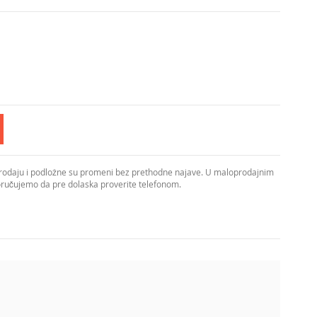
prodaju i podložne su promeni bez prethodne najave. U maloprodajnim
poručujemo da pre dolaska proverite telefonom.
moderan akcenat u enterijeru. Kompaktne dimenzije 180 x
njim prostorijama. Rad na mrežnom naponu 220–240V,