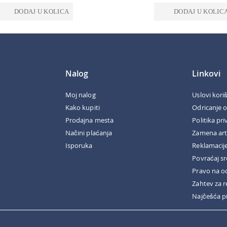
DODAJ U KOLICA
DODAJ U KOLIC
Nalog
Linkovi
Moj nalog
Uslovi kori
Kako kupiti
Odricanje 
Prodajna mesta
Politika pri
Načini plaćanja
Zamena art
Isporuka
Reklamacij
Povraćaj s
Pravo na o
Zahtev za r
Najčešća p