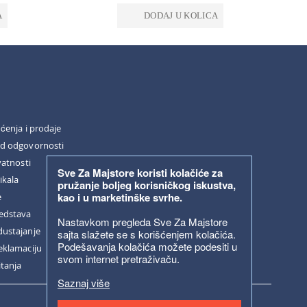
A
DODAJ U KOLICA
šćenja i prodaje
od odgovornosti
vatnosti
Sve Za Majstore koristi kolačiće za
ikala
pružanje boljeg korisničkog iskustva,
kao i u marketinške svrhe.
e
redstava
Nastavkom pregleda Sve Za Majstore
dustajanje
sajta slažete se s korišćenjem kolačića.
Podešavanja kolačića možete podesiti u
eklamaciju
svom internet pretraživaču.
itanja
Saznaj više