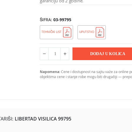
garanciju od 2 godine.
ŠIFRA
03-99795
TEHNIČKI LIST
UPUTSTVO
DODAJ U KOLICA
Napomena:
Cene i dostupnost na sajtu važe za online 
objektima cene i stanje robe mogu biti drugačiji — pre
RIŠI:
LIBERTAD VISILICA 99795
orativnim drvenim detaljima u crno-braon boji, stvarajući topao, 
uklapanje iznad trpezarijskog stola, kuhinjskog ostrva ili u ma