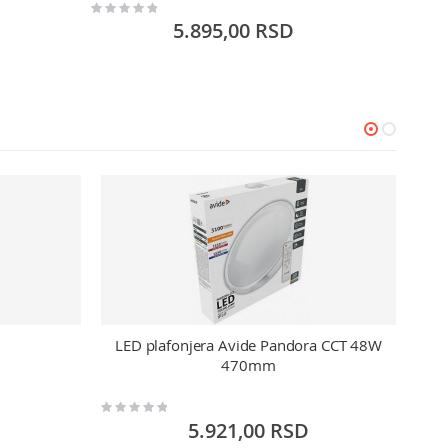
Rating:
Rating:
0%
0%
5.895,00 RSD
LED plafonjera Avide Pandora CCT 48W
470mm
Rating:
Rating:
0%
0%
5.921,00 RSD