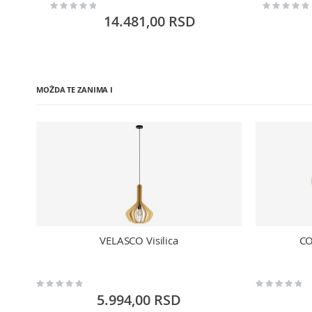
Rating:
Rating:
0%
0%
14.481,00 RSD
MOŽDA TE ZANIMA I
VELASCO Visilica
CO
Rating:
Rating:
0%
0%
5.994,00 RSD