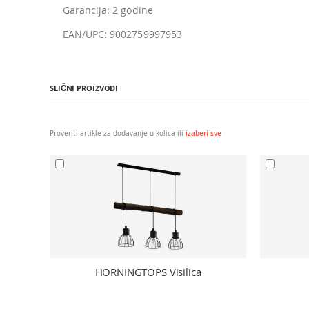
Garancija: 2 godine
EAN/UPC: 9002759997953
SLIČNI PROIZVODI
Proveriti artikle za dodavanje u kolica ili
izaberi sve
HORNINGTOPS Visilica