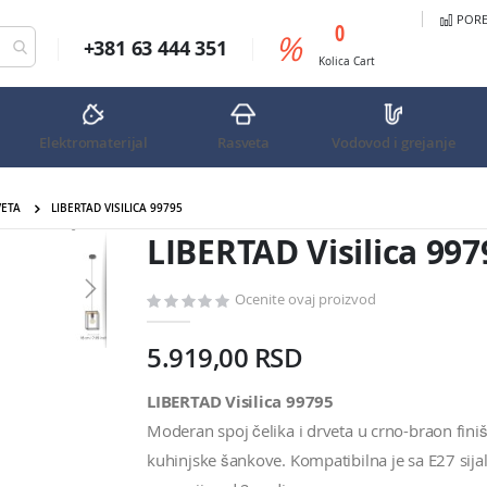
PORED
predmeta
0
%
+381 63 444 351
Cart
Kolica
Cart
Elektromaterijal
Rasveta
Vodovod i grejanje
VETA
LIBERTAD VISILICA 99795
LIBERTAD Visilica 99795
LIBERTAD Visilica 997
Ocenite ovaj proizvod
5.919,00 RSD
LIBERTAD Visilica 99795
Moderan spoj čelika i drveta u crno-braon finišu
kuhinjske šankove. Kompatibilna je sa E27 sijal