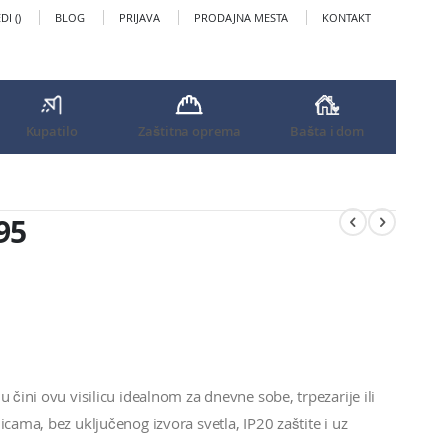
I (
)
BLOG
PRIJAVA
PRODAJNA MESTA
KONTAKT
Kupatilo
Zaštitna oprema
Bašta i dom
95
 čini ovu visilicu idealnom za dnevne sobe, trpezarije ili
icama, bez uključenog izvora svetla, IP20 zaštite i uz