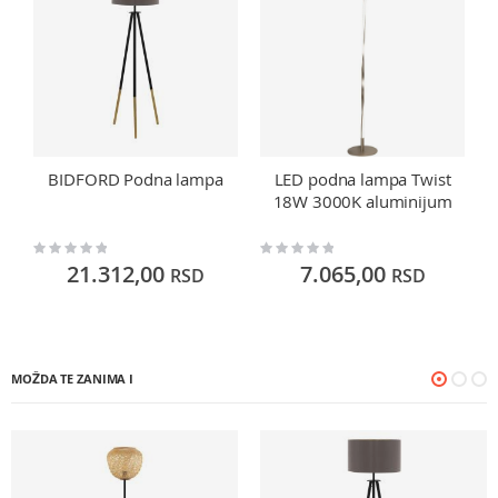
BIDFORD Podna lampa
LED podna lampa Twist
18W 3000K aluminijum
Rating:
Rating:
Ra
0%
0%
0
21.312,00
7.065,00
RSD
RSD
MOŽDA TE ZANIMA I