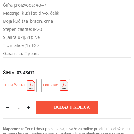
Šifra proizvoda: 43471
Materijal kućišta: drvo, čelik
Boja kućišta: braon, crna
Stepen zaštite: IP20
Sijalica uklj. (1): Ne
Tip sijalice (1): E27
Garancija: 2 years
ŠIFRA
03-43471
TEHNIČKI LIST
UPUTSTVO
DODAJ U KOLICA
Napomena:
Cene i dostupnost na sajtu važe za online prodaju i podložne su
promeni bez prethodne najave. U maloprodajnim objektima cene i stanje