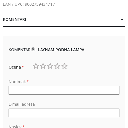
EAN / UPC: 9002759434717
KOMENTARI
KOMENTARIŠI:
LAYHAM PODNA LAMPA
Ocena
1
2
3
4
5
Nadimak
star
stars
stars
stars
stars
E-mail adresa
Naslov