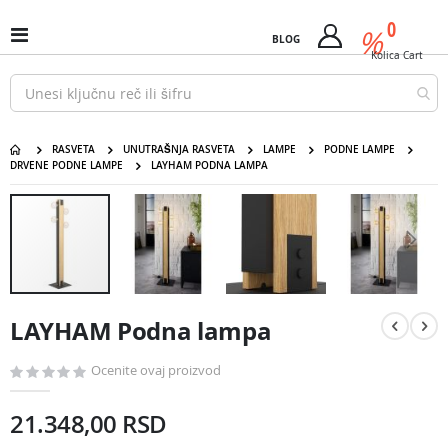
Pređi
predm
0
na
%
Uključi
BLOG
Cart
sadržaj
/
Kolica
Cart
isključi
Nav
RASVETA
UNUTRAŠNJA RASVETA
LAMPE
PODNE LAMPE
DRVENE PODNE LAMPE
LAYHAM PODNA LAMPA
LAYHAM Podna lampa
Pređite
na
kraj
galerije
slika
Pređite
na
LAYHAM Podna lampa
početak
galerije
slika
Ocenite ovaj proizvod
21.348,00 RSD