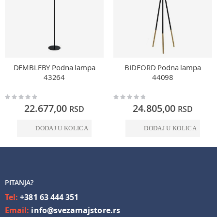
DEMBLEBY Podna lampa
BIDFORD Podna lampa
43264
44098
Rating:
Rating:
0%
0%
22.677,00
24.805,00
RSD
RSD
DODAJ U KOLICA
DODAJ U KOLICA
PITANJA?
Tel:
+381 63 444 351
Email:
info@svezamajstore.rs