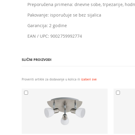
Preporučena primena: dnevne sobe, trpezarije, hodn
Pakovanje: isporučuje se bez sijalica
Garancija: 2 godine
EAN / UPC: 9002759992774
SLIČNI PROIZVODI
Proveriti artikle za dodavanje u kolica ili
izaberi sve