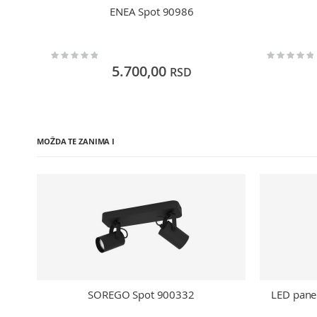
ENEA Spot 90986
Rating:
Rating:
0%
0%
5.700,00
RSD
MOŽDA TE ZANIMA I
SOREGO Spot 900332
LED pane