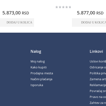
Rating:
0%
5.873,00
5.877,00
RSD
RSD
DODAJ U KOLICA
DODAJ U KOLIC
Nalog
Linkovi
Moj nalog
Uslovi kori
Kako kupiti
Odricanje 
Prodajna mesta
Politika pri
Načini plaćanja
Zamena art
Isporuka
Reklamacij
Povraćaj s
Pravo na o
Zahtev za r