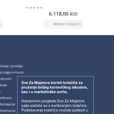
Rating:
Rating:
0%
0%
6.118,00
RSD
A
DODAJ U KOLICA
šćenja i prodaje
od odgovornosti
vatnosti
Sve Za Majstore koristi kolačiće za
ikala
pružanje boljeg korisničkog iskustva,
kao i u marketinške svrhe.
e
redstava
Nastavkom pregleda Sve Za Majstore
dustajanje
sajta slažete se s korišćenjem kolačića.
Podešavanja kolačića možete podesiti u
eklamaciju