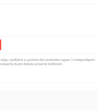
prodaju i podložne su promeni bez prethodne najave. U maloprodajnim
poručujemo da pre dolaska proverite telefonom.
urima od tkanine u kombinaciji crno-zlatne nijanse. Ovaj
penom zaštite IP20 i klasom zaštite I, što ga čini pogodnim