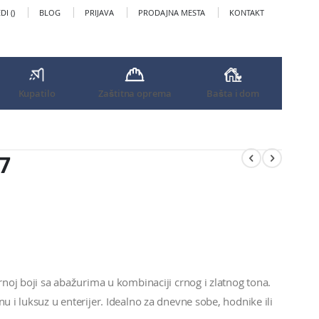
I (
)
BLOG
PRIJAVA
PRODAJNA MESTA
KONTAKT
Kupatilo
Zaštitna oprema
Bašta i dom
7
crnoj boji sa abažurima u kombinaciji crnog i zlatnog tona.
u i luksuz u enterijer. Idealno za dnevne sobe, hodnike ili