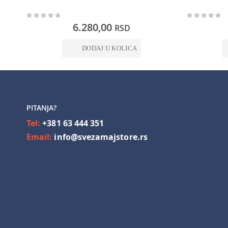
Rating:
Rating:
0%
0%
6.280,00
RSD
DODAJ U KOLICA
PITANJA?
Tel:
+381 63 444 351
Email:
info@svezamajstore.rs