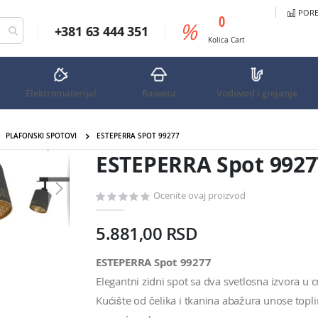
PORED
predmeta
0
%
+381 63 444 351
Cart
Kolica
Cart
Elektromaterijal
Rasveta
Vodovod i grejanje
PLAFONSKI SPOTOVI
ESTEPERRA SPOT 99277
ESTEPERRA Spot 99277
ESTEPERRA Spot 9927
Ocenite ovaj proizvod
5.881,00 RSD
ESTEPERRA Spot 99277
Elegantni zidni spot sa dva svetlosna izvora u 
Kućište od čelika i tkanina abažura unose toplin