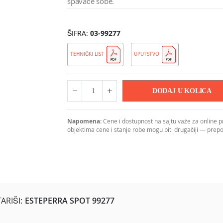
spavaće sobe.
ŠIFRA
03-99277
TEHNIČKI LIST
UPUTSTVO
DODAJ U KOLICA
Napomena:
Cene i dostupnost na sajtu važe za online 
objektima cene i stanje robe mogu biti drugačiji — pre
RIŠI:
ESTEPERRA SPOT 99277
d kvalitetnog čelika sa kućištem u crnoj boji i dekorativnim abaž
nu atmosferu u prostoru. Namenjen je za unutrašnju upotrebu, sa ste