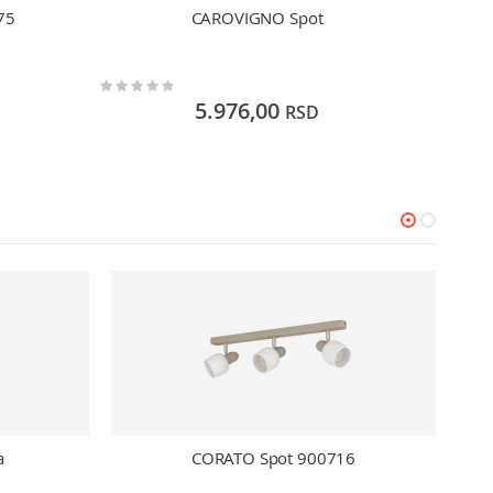
75
CAROVIGNO Spot
Rating:
Rating:
0%
0%
5.976,00
RSD
a
CORATO Spot 900716