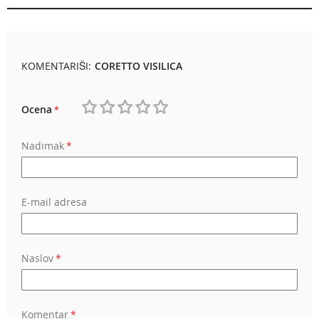
KOMENTARIŠI:
CORETTO VISILICA
Ocena
1
2
3
4
5
Nadimak
star
stars
stars
stars
stars
E-mail adresa
Naslov
Komentar