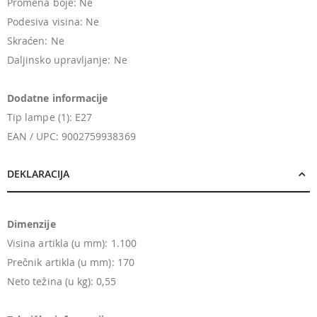
Promena boje: Ne
Podesiva visina: Ne
Skraćen: Ne
Daljinsko upravljanje: Ne
Dodatne informacije
Tip lampe (1): E27
EAN / UPC: 9002759938369
DEKLARACIJA
Dimenzije
Visina artikla (u mm): 1.100
Prečnik artikla (u mm): 170
Neto težina (u kg): 0,55