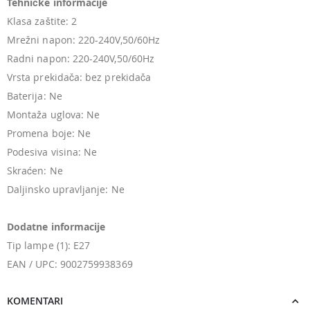
Tehničke informacije
Klasa zaštite: 2
Mrežni napon: 220-240V,50/60Hz
Radni napon: 220-240V,50/60Hz
Vrsta prekidača: bez prekidača
Baterija: Ne
Montaža uglova: Ne
Promena boje: Ne
Podesiva visina: Ne
Skraćen: Ne
Daljinsko upravljanje: Ne
Dodatne informacije
Tip lampe (1): E27
EAN / UPC: 9002759938369
KOMENTARI