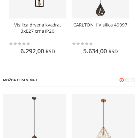
Visilica drvena kvadrat
CARLTON 1 Visilica 49997
3xE27 crna IP20
Rating:
Rating:
Ra
0%
0%
0
6.292,00
5.634,00
RSD
RSD
MOŽDA TE ZANIMA I