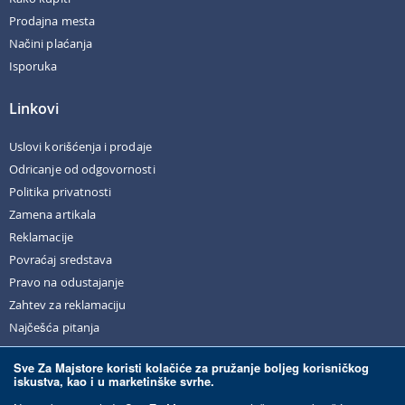
Prodajna mesta
Načini plaćanja
Isporuka
Linkovi
Uslovi korišćenja i prodaje
Odricanje od odgovornosti
Politika privatnosti
Zamena artikala
Reklamacije
Povraćaj sredstava
Pravo na odustajanje
Zahtev za reklamaciju
Najčešća pitanja
Sve Za Majstore koristi kolačiće za pružanje boljeg korisničkog
iskustva, kao i u marketinške svrhe.
© Sve Za Majstore. 2026. Sva prava zadržana.