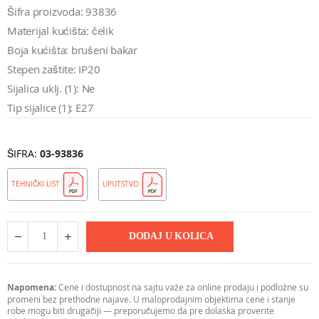
Šifra proizvoda: 93836
Materijal kućišta: čelik
Boja kućišta: brušeni bakar
Stepen zaštite: IP20
Sijalica uklj. (1): Ne
Tip sijalice (1): E27
ŠIFRA
03-93836
TEHNIČKI LIST
UPUTSTVO
DODAJ U KOLICA
Napomena:
Cene i dostupnost na sajtu važe za online prodaju i podložne su
promeni bez prethodne najave. U maloprodajnim objektima cene i stanje
robe mogu biti drugačiji — preporučujemo da pre dolaska proverite