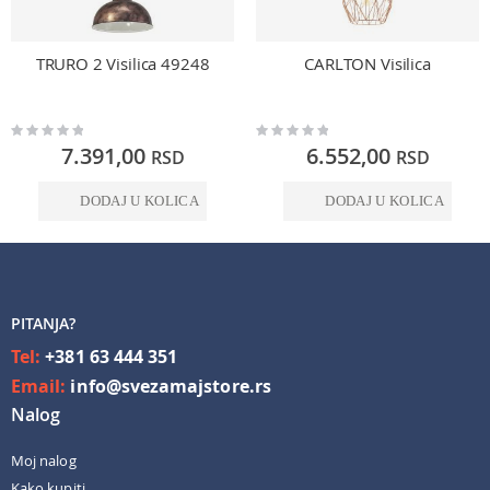
TRURO 2 Visilica 49248
CARLTON Visilica
Rating:
Rating:
0%
0%
7.391,00
6.552,00
RSD
RSD
DODAJ U KOLICA
DODAJ U KOLICA
PITANJA?
Tel:
+381 63 444 351
Email:
info@svezamajstore.rs
Nalog
Moj nalog
Kako kupiti