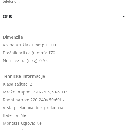
telefonom.
OPIS
Dimenzije
Visina artikla (u mm): 1.100
Prečnik artikla (u mm): 170
Neto težina (u kg): 0,55
Tehničke informacije
Klasa zaštite: 2
Mrežni napon: 220-240V,50/60Hz
Radni napon: 220-240V,50/60Hz
Vrsta prekidača: bez prekidača
Baterija: Ne
Montaža uglova: Ne