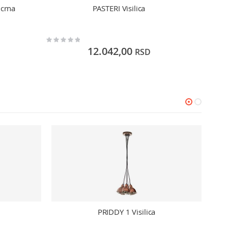
 crna
PASTERI Visilica
Rating:
Rating:
0%
0%
12.042,00
RSD
PRIDDY 1 Visilica