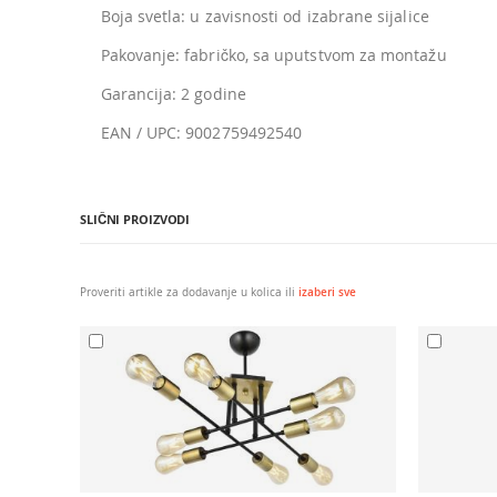
Boja svetla: u zavisnosti od izabrane sijalice
Pakovanje: fabričko, sa uputstvom za montažu
Garancija: 2 godine
EAN / UPC: 9002759492540
SLIČNI PROIZVODI
Proveriti artikle za dodavanje u kolica ili
izaberi sve