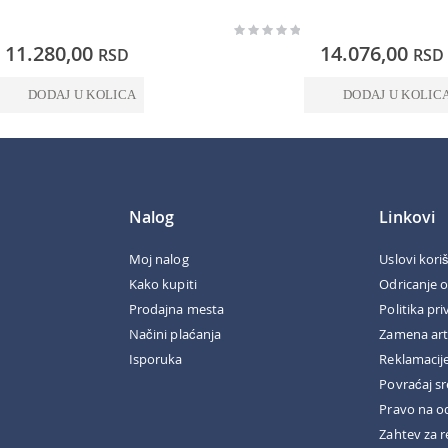
Rating:
0%
11.280,00
14.076,00
RSD
RSD
DODAJ U KOLICA
DODAJ U KOLIC
Nalog
Linkovi
Moj nalog
Uslovi kori
Kako kupiti
Odricanje 
Prodajna mesta
Politika pri
Načini plaćanja
Zamena art
Isporuka
Reklamacij
Povraćaj s
Pravo na o
Zahtev za r