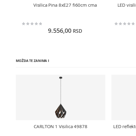
Visilica Pina 8xE27 fi60cm crna
LED vis
Rating:
Rating:
0%
0%
9.556,00
RSD
MOŽDA TE ZANIMA I
CARLTON 1 Visilica 49878
LED reflek