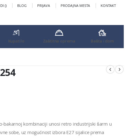
I (
)
BLOG
PRIJAVA
PRODAJNA MESTA
KONTAKT
Kupatilo
Zaštitna oprema
Bašta i dom
9254
o-bakarnoj kombinaciji unosi retro industrijski šarm u
dnevne sobe, uz mogućnost izbora E27 sijalice prema