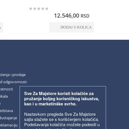
Rating:
Rating:
0%
0%
12.546,00
RSD
A
DODAJ U KOLICA
šćenja i prodaje
od odgovornosti
vatnosti
Sve Za Majstore koristi kolačiće za
ikala
pružanje boljeg korisničkog iskustva,
kao i u marketinške svrhe.
e
redstava
Nastavkom pregleda Sve Za Majstore
dustajanje
sajta slažete se s korišćenjem kolačića.
Podešavanja kolačića možete podesiti u
eklamaciju