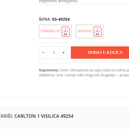
željenom ambijentu.
ŠIFRA
03-49254
TEHNIČKI LIST
UPUTSTVO
DODAJ U KOLICA
Napomena:
Cene i dostupnost na sajtu važe za online 
objektima cene i stanje robe mogu biti drugačiji — pre
RIŠI:
CARLTON 1 VISILICA 49254
ezom u crnoj i bakarnoj boji, koja stvara zanimljivu igru svetla i 
a za čitanje. Maksimalna visina od 1100 mm omogućava prilagođavanje