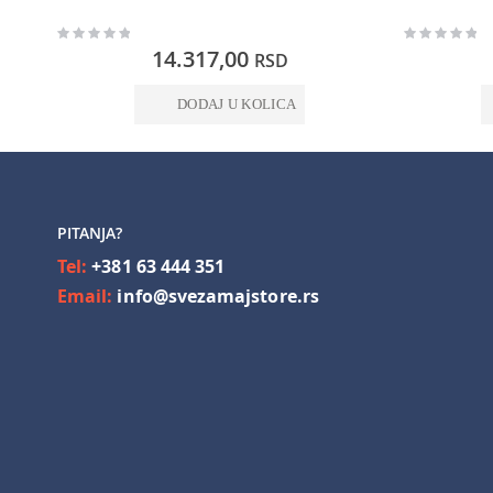
Rating:
Rating:
0%
0%
14.317,00
RSD
DODAJ U KOLICA
PITANJA?
Tel:
+381 63 444 351
Email:
info@svezamajstore.rs