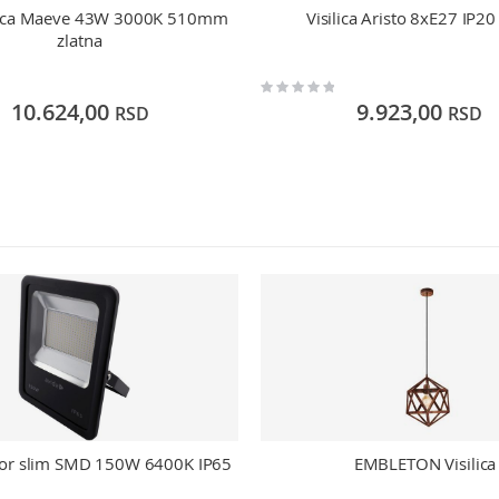
ilica Maeve 43W 3000K 510mm
Visilica Aristo 8xE27 IP20
zlatna
Rating:
0%
10.624,00
9.923,00
RSD
RSD
tor slim SMD 150W 6400K IP65
EMBLETON Visilica