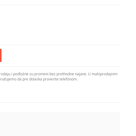
prodaju i podložne su promeni bez prethodne najave. U maloprodajnim
poručujemo da pre dolaska proverite telefonom.
senki. Prečnik od 310 mm čini je odličnim izborom za
 visine pri montaži, kako bi se savršeno uklopila u visinu