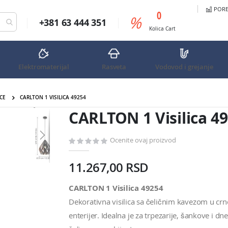
PORED
predmeta
0
%
+381 63 444 351
Cart
Kolica
Cart
Elektromaterijal
Rasveta
Vodovod i grejanje
CE
CARLTON 1 VISILICA 49254
CARLTON 1 Visilica 49254
CARLTON 1 Visilica 4
Ocenite ovaj proizvod
11.267,00 RSD
CARLTON 1 Visilica 49254
Dekorativna visilica sa čeličnim kavezom u crn
enterijer. Idealna je za trpezarije, šankove i 