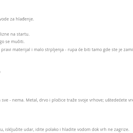
 vode za hlađenje.
izne na startu.
go se mučiti.
pravi materijal i malo strpljenja - rupa će biti tamo gde ste je zamis
o
a sve - nema. Metal, drvo i pločice traže svoje vrhove; uštedećete vr
u, isključite udar, idite polako i hladite vodom dok vrh ne zagrize.