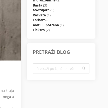
Hidroizolacije
(2)
Bašta
(3)
Gvoždjara
(5)
Rasveta
(1)
Farbara
(8)
Alati i upotreba
(1)
Elektro
(2)
PRETRAŽI BLOG
i na kraju
 - nego u