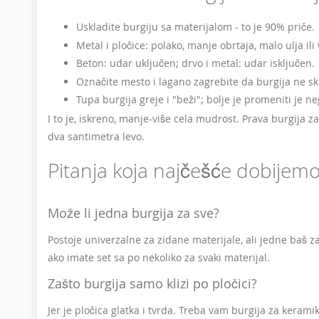
Uskladite burgiju sa materijalom - to je 90% priče.
Metal i pločice: polako, manje obrtaja, malo ulja ili
Beton: udar uključen; drvo i metal: udar isključen.
Označite mesto i lagano zagrebite da burgija ne skl
Tupa burgija greje i "beži"; bolje je promeniti je ne
I to je, iskreno, manje-više cela mudrost. Prava burgija za 
dva santimetra levo.
Pitanja koja najčešće dobijem
Može li jedna burgija za sve?
Postoje univerzalne za zidane materijale, ali jedne baš z
ako imate set sa po nekoliko za svaki materijal.
Zašto burgija samo klizi po pločici?
Jer je pločica glatka i tvrda. Treba vam burgija za keramik