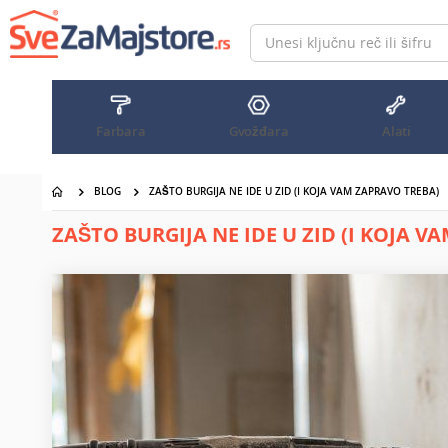
Pređi
na
sadržaj
Farbara
Gvožđara
Alati
BLOG
ZAŠTO BURGIJA NE IDE U ZID (I KOJA VAM ZAPRAVO TREBA)
ZAŠTO BURGIJA NE IDE U ZID (I KOJA V