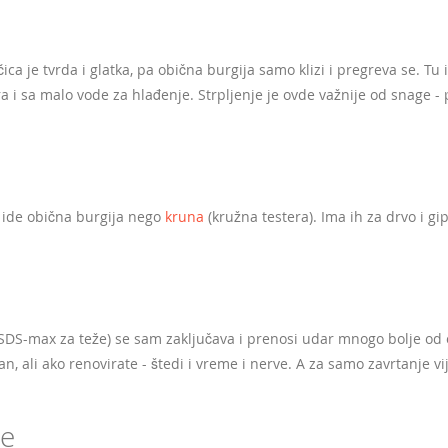
čica je tvrda i glatka, pa obična burgija samo klizi i pregreva se. Tu 
 i sa malo vode za hlađenje. Strpljenje je ovde važnije od snage - 
e ide obična burgija nego
kruna
(kružna testera). Ima ih za drvo i gip
SDS-max za teže) se sam zaključava i prenosi udar mnogo bolje od
 ali ako renovirate - štedi i vreme i nerve. A za samo zavrtanje vi
je