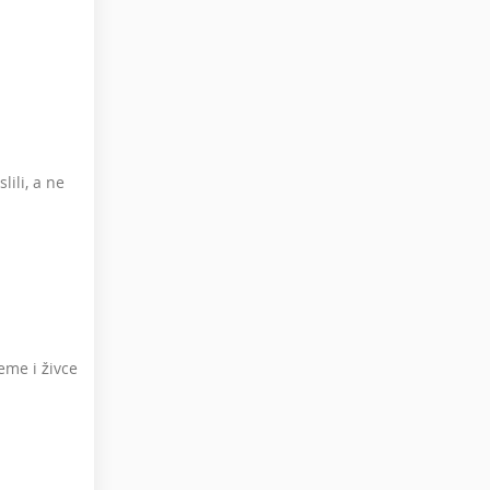
lili, a ne
eme i živce