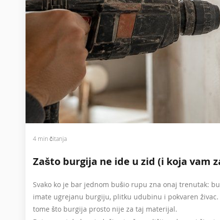
4 min čitanja
Zašto burgija ne ide u zid (i koja vam 
Svako ko je bar jednom bušio rupu zna onaj trenutak: burgij
imate ugrejanu burgiju, plitku udubinu i pokvaren živac. 
tome što burgija prosto nije za taj materijal.