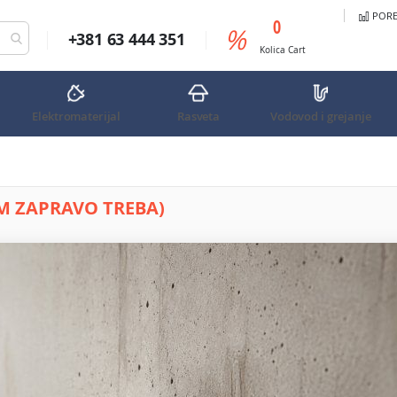
PORED
predmeta
0
%
+381 63 444 351
Cart
Kolica
Cart
Elektromaterijal
Rasveta
Vodovod i grejanje
AM ZAPRAVO TREBA)