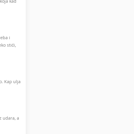
 koja kad
reba i
o stići,
o. Kap ulja
z udara, a