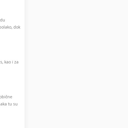
idu
polako, dok
s, kao i za
 obične
jaka tu su