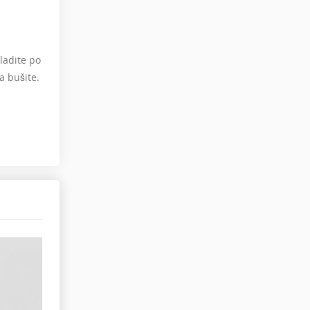
kladite po
ta bušite.