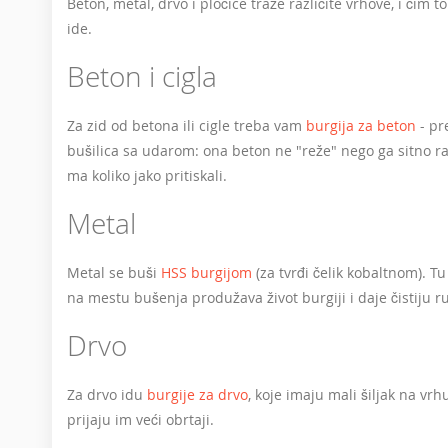
Beton, metal, drvo i pločice traže različite vrhove, i čim
ide.
Beton i cigla
Za zid od betona ili cigle treba vam
burgija za beton
- pr
bušilica sa udarom: ona beton ne "reže" nego ga sitno raz
ma koliko jako pritiskali.
Metal
Metal se buši
HSS burgijom
(za tvrđi čelik kobaltnom). T
na mestu bušenja produžava život burgiji i daje čistiju r
Drvo
Za drvo idu
burgije za drvo
, koje imaju mali šiljak na vr
prijaju im veći obrtaji.