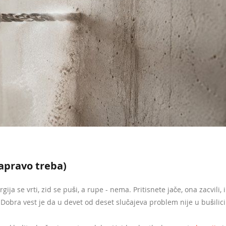
zapravo treba)
a se vrti, zid se puši, a rupe - nema. Pritisnete jače, ona zacvili, 
Dobra vest je da u devet od deset slučajeva problem nije u bušilici