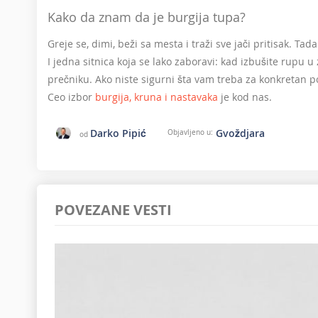
Kako da znam da je burgija tupa?
Greje se, dimi, beži sa mesta i traži sve jači pritisak. Tad
I jedna sitnica koja se lako zaboravi: kad izbušite rupu u
prečniku. Ako niste sigurni šta vam treba za konkretan po
Ceo izbor
burgija, kruna i nastavaka
je kod nas.
Darko Pipić
Gvoždjara
Objavljeno u:
od
POVEZANE VESTI