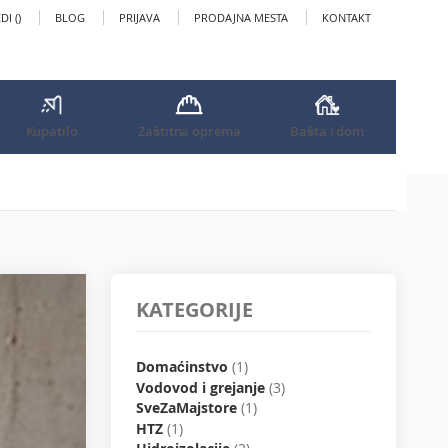
I (
)
BLOG
PRIJAVA
PRODAJNA MESTA
KONTAKT
Kupatilo
Zaštitna oprema
Bašta i dom
KATEGORIJE
Domaćinstvo
(1)
Vodovod i grejanje
(3)
SveZaMajstore
(1)
HTZ
(1)