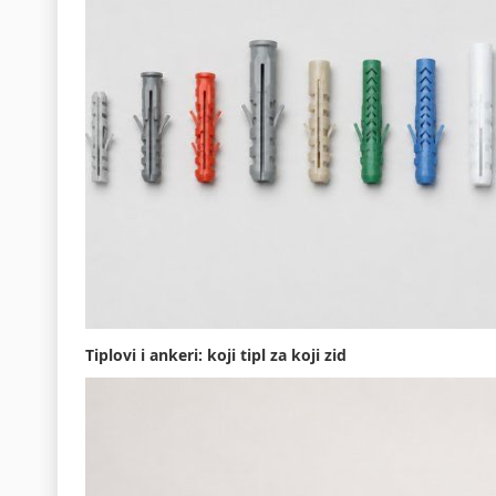
Tiplovi i ankeri: koji tipl za koji zid