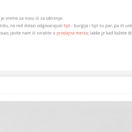
a je vreme za novu ili za oštrenje.
 zidu, na red dolazi odgovarajući
tipl
- burgija i tipl su par, pa ih us
sao, javite nam ili svratite u
prodajna mesta
; lakše je kad kažete š