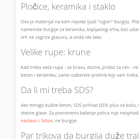
Pločice, keramika i staklo
Ovo je materijal na kom najviše ljudi "izgori" burgiju. Plo
namenske burgije za keramiku, kopljastog vrha, bez udara
vrh ne zagrize glazuru, a onda ide lako.
Velike rupe: krune
Kad treba veća rupa - za bravu, dozne, prolaz za cev - n
beton i keramiku; samo izaberete prečnik koji vam treba.
Da li mi treba SDS?
Ako mnogo bušite beton, SDS prihvat (SDS-plus za kuću, 
stezne glave. Za povremeno kačenje polica nije neophodan,
nastavci i bitovi
, ne burgije.
Par trikova da burgija duže tra