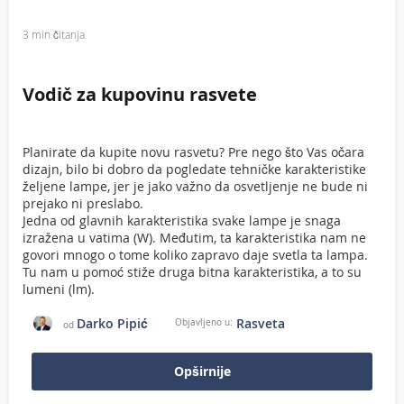
3 min čitanja
Vodič za kupovinu rasvete
Planirate da kupite novu rasvetu? Pre nego što Vas očara
dizajn, bilo bi dobro da pogledate tehničke karakteristike
željene lampe, jer je jako važno da osvetljenje ne bude ni
prejako ni preslabo.
Jedna od glavnih karakteristika svake lampe je snaga
izražena u vatima (W). Međutim, ta karakteristika nam ne
govori mnogo o tome koliko zapravo daje svetla ta lampa.
Tu nam u pomoć stiže druga bitna karakteristika, a to su
lumeni (lm).
Darko Pipić
Rasveta
Objavljeno u:
od
Opširnije