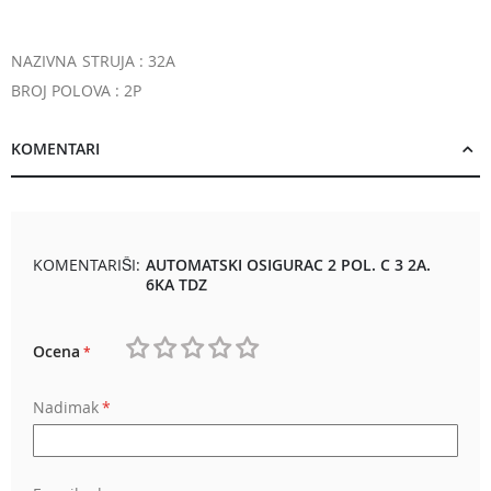
NAZIVNA STRUJA : 32A
BROJ POLOVA : 2P
KOMENTARI
KOMENTARIŠI:
AUTOMATSKI OSIGURAC 2 POL. C 3 2A.
6KA TDZ
Ocena
1
2
3
4
5
Nadimak
star
stars
stars
stars
stars