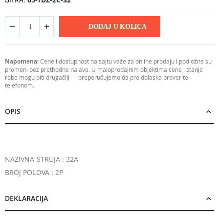
DODAJ U KOLICA
Napomena:
Cene i dostupnost na sajtu važe za online prodaju i podložne su
promeni bez prethodne najave. U maloprodajnim objektima cene i stanje
robe mogu biti drugačiji — preporučujemo da pre dolaska proverite
telefonom.
OPIS
NAZIVNA STRUJA : 32A
BROJ POLOVA : 2P
DEKLARACIJA