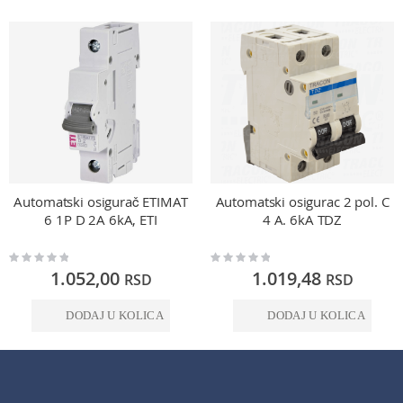
Automatski osigurač ETIMAT
Automatski osigurac 2 pol. C
6 1P D 2A 6kA, ETI
4 A. 6kA TDZ
Rating:
Rating:
0%
0%
1.052,00
1.019,48
RSD
RSD
DODAJ U KOLICA
DODAJ U KOLICA