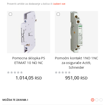
Proveriti artikle za dodavanje u kolica ili
izaberi sve
Pomocna sklopka PS
Pomoćni kontakt 1NO 1NC
ETIMAT 10 NO NC
za osigurače Acti9,
Schneider
Rating:
Rating:
Ra
0%
0%
0
1.014,05
951,00
RSD
RSD
MOŽDA TE ZANIMA I