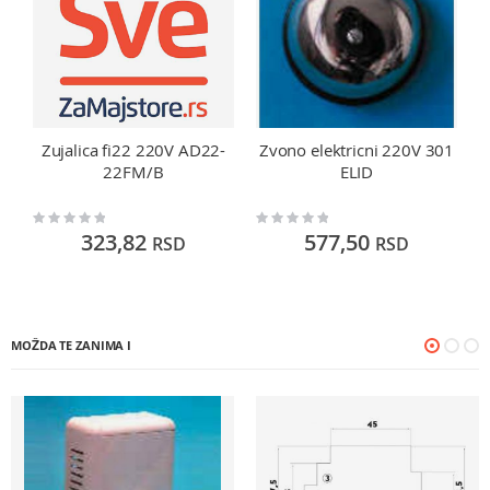
Zujalica fi22 220V AD22-
Zvono elektricni 220V 301
22FM/B
ELID
Rating:
Rating:
Ra
0%
0%
0
323,82
577,50
RSD
RSD
MOŽDA TE ZANIMA I