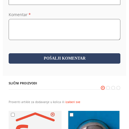
Komentar
POŠALJI KOMENTAR
SLIČNI PROIZVODI
Proveriti artikle za dodavanje u kolica ili
izaberi sve