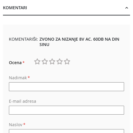
KOMENTARI
KOMENTARIŠI:
ZVONO ZA NIZANJE 8V AC. 60DB NA DIN
SINU
Ocena
1
2
3
4
5
Nadimak
star
stars
stars
stars
stars
E-mail adresa
Naslov