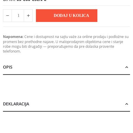
DODAJ U KOLICA
Napomena:
Cene i dostupnost na sajtu važe za online prodaju i podložne su
promeni bez prethodne najave. U maloprodajnim objektima cene i stanje
robe mogu biti drugačiji — preporučujemo da pre dolaska proverite
telefonom.
OPIS
DEKLARACIJA