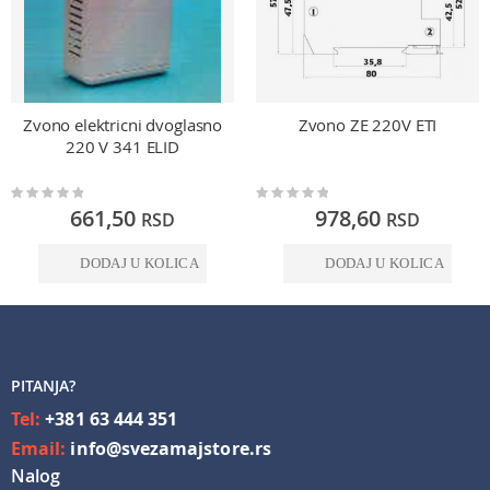
Zvono elektricni dvoglasno
Zvono ZE 220V ETI
220 V 341 ELID
Rating:
Rating:
0%
0%
661,50
978,60
RSD
RSD
DODAJ U KOLICA
DODAJ U KOLICA
PITANJA?
Tel:
+381 63 444 351
Email:
info@svezamajstore.rs
Nalog