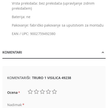
Vrsta prekidača: bez prekidača (upravljanje zidnim
prekidačem)
Baterija: ne
Pakovanje: fabričko pakovanje sa uputstvom za montažu
EAN / UPC: 9002759492380
KOMENTARI
KOMENTARIŠI:
TRURO 1 VISILICA 49238
Ocena
1
2
3
4
5
Nadimak
star
stars
stars
stars
stars