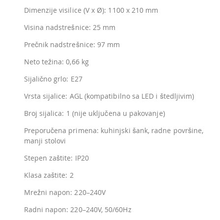
Dimenzije visilice (V x Ø): 1100 x 210 mm
Visina nadstrešnice: 25 mm
Prečnik nadstrešnice: 97 mm
Neto težina: 0,66 kg
Sijalično grlo: E27
Vrsta sijalice: AGL (kompatibilno sa LED i štedljivim)
Broj sijalica: 1 (nije uključena u pakovanje)
Preporučena primena: kuhinjski šank, radne površine,
manji stolovi
Stepen zaštite: IP20
Klasa zaštite: 2
Mrežni napon: 220–240V
Radni napon: 220–240V, 50/60Hz