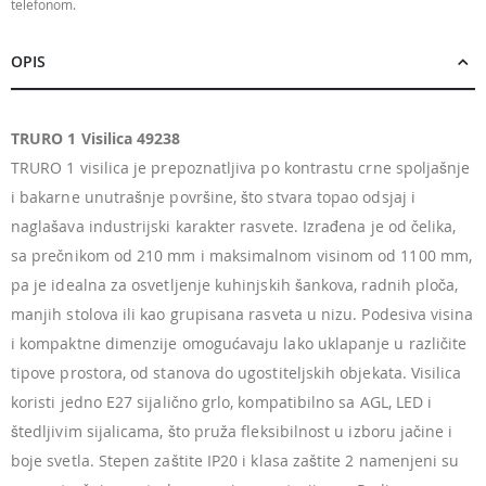
telefonom.
OPIS
TRURO 1 Visilica 49238
TRURO 1 visilica je prepoznatljiva po kontrastu crne spoljašnje
i bakarne unutrašnje površine, što stvara topao odsjaj i
naglašava industrijski karakter rasvete. Izrađena je od čelika,
sa prečnikom od 210 mm i maksimalnom visinom od 1100 mm,
pa je idealna za osvetljenje kuhinjskih šankova, radnih ploča,
manjih stolova ili kao grupisana rasveta u nizu. Podesiva visina
i kompaktne dimenzije omogućavaju lako uklapanje u različite
tipove prostora, od stanova do ugostiteljskih objekata. Visilica
koristi jedno E27 sijalično grlo, kompatibilno sa AGL, LED i
štedljivim sijalicama, što pruža fleksibilnost u izboru jačine i
boje svetla. Stepen zaštite IP20 i klasa zaštite 2 namenjeni su