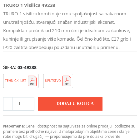
TRURO 1 Visilica 49238
TRURO 1 visilica kombinuje crnu spoljašnjost sa bakarnom
unutrašnjošću, stvarajući snažan industrijski akcenat.
Kompaktan prečnik od 210 mm čini je idealnom za šankove,
kuhinje ili grupisanje više komada. Čelično kućište, E27 grlo i
IP20 zaštita obezbeđuju pouzdanu unutrašnju primenu.
ŠIFRA
03-49238
TEHNIČKI LIST
UPUTSTVO
DODAJ U KOLICA
Napomena:
Cene i dostupnost na sajtu važe za online prodaju i podložne su
promeni bez prethodne najave. U maloprodajnim objektima cene i stanje
robe mogu biti drugačiji — preporučujemo da pre dolaska proverite