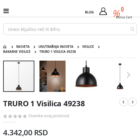
Pređi
predm
0
na
%
Uključi
BLOG
Cart
sadržaj
/
Kolica
Cart
isključi
Nav
RASVETA
UNUTRAŠNJA RASVETA
VISILICE
BAKARNE VISILICE
TRURO 1 VISILICA 49238
TRURO 1 Visilica 49238
Pređite
na
kraj
galerije
slika
Pređite
na
TRURO 1 Visilica 49238
početak
galerije
slika
Ocenite ovaj proizvod
4.342,00 RSD