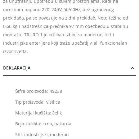
za unutrašnju upotrebu u suvim prostorijama. Radi na
mrežnom naponu 220–240V, 50/60Hz, bez ugrađenog
prekidača, pa se povezuje na zidni prekidač. Neto težina od
0,66 kg i nadstrešnica prečnika 97 mm obezbeđuju stabilnu
montažu. TRURO 1 je odličan izbor za moderne, loft i
industrijske enterijere koji traže upečatljiv, ali funkcionalan
izvor svetla.
DEKLARACIJA
Šifra proizvoda: 49238
Tip proizvoda: visilica
Materijal kućišta: čelik
Boja kućišta: crna, bakarna
Stil: industrijski, moderan