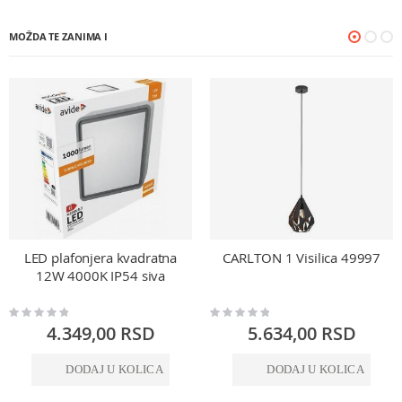
MOŽDA TE ZANIMA I
LED plafonjera kvadratna
CARLTON 1 Visilica 49997
12W 4000K IP54 siva
Rating:
Rating:
0%
0%
4.349,00 RSD
5.634,00 RSD
DODAJ U KOLICA
DODAJ U KOLICA