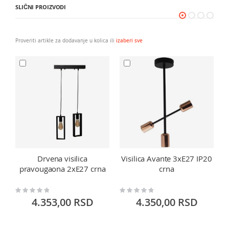
SLIČNI PROIZVODI
Proveriti artikle za dodavanje u kolica ili
izaberi sve
Drvena visilica
Visilica Avante 3xE27 IP20
pravougaona 2xE27 crna
crna
Rating:
Rating:
Ra
0%
0%
0
4.353,00 RSD
4.350,00 RSD