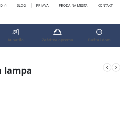
I (
)
BLOG
PRIJAVA
PRODAJNA MESTA
KONTAKT
Kupatilo
Zaštitna oprema
Bašta i dom
 lampa