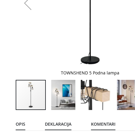
TOWNSHEND 5 Podna lampa
Pređite
na
početak
OPIS
DEKLARACIJA
KOMENTARI
galerije
slika