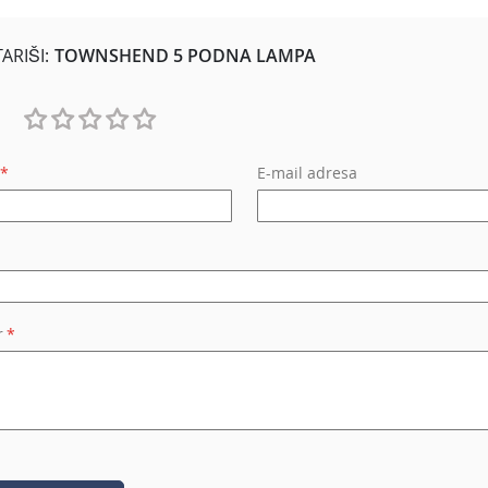
RIŠI:
TOWNSHEND 5 PODNA LAMPA
1
2
3
4
5
E-mail adresa
star
stars
stars
stars
stars
r