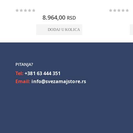
Rating:
Rating:
0%
0%
8.964,00
RSD
DODAJ U KOLICA
PITANJA?
Tel:
+381 63 444 351
Email:
info@svezamajstore.rs