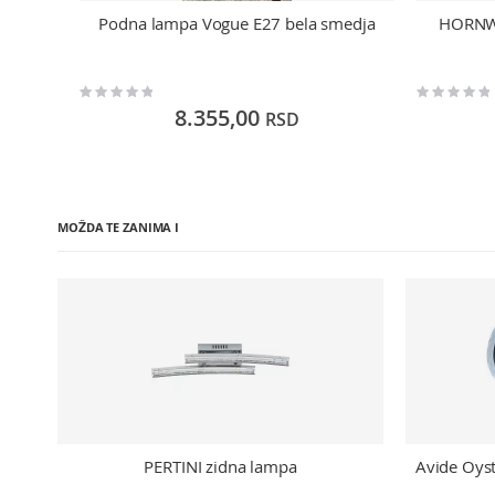
Podna lampa Vogue E27 bela smedja
HORNW
Rating:
Rating:
0%
0%
8.355,00
RSD
MOŽDA TE ZANIMA I
PERTINI zidna lampa
Avide Oys