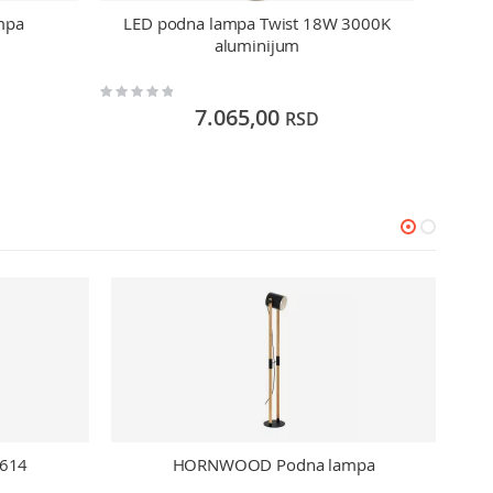
mpa
LED podna lampa Twist 18W 3000K
S
aluminijum
Rating:
Rating:
0%
0%
7.065,00
RSD
3614
HORNWOOD Podna lampa