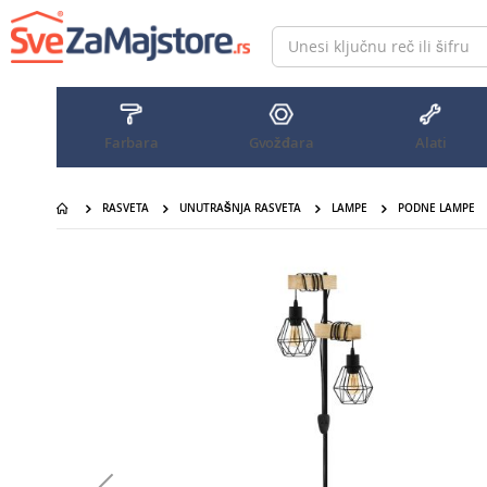
Pređi
na
sadržaj
Farbara
Gvožđara
Alati
RASVETA
UNUTRAŠNJA RASVETA
LAMPE
PODNE LAMPE
Pređite
na
kraj
galerije
slika