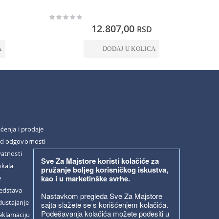
Rating:
Rating:
0%
0%
12.807,00
RSD
A
DODAJ U KOLICA
šćenja i prodaje
od odgovornosti
vatnosti
Sve Za Majstore koristi kolačiće za
ikala
pružanje boljeg korisničkog iskustva,
kao i u marketinške svrhe.
e
redstava
Nastavkom pregleda Sve Za Majstore
dustajanje
sajta slažete se s korišćenjem kolačića.
Podešavanja kolačića možete podesiti u
eklamaciju