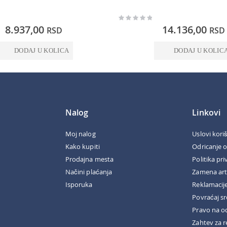
Rating:
0%
8.937,00
14.136,00
RSD
RSD
DODAJ U KOLICA
DODAJ U KOLIC
Nalog
Linkovi
Moj nalog
Uslovi kori
Kako kupiti
Odricanje 
Prodajna mesta
Politika pri
Načini plaćanja
Zamena art
Isporuka
Reklamacij
Povraćaj s
Pravo na o
Zahtev za r