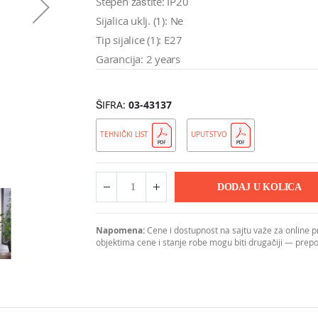
Stepen zaštite: IP20
Sijalica uklj. (1): Ne
Tip sijalice (1): E27
Garancija: 2 years
ŠIFRA
03-43137
TEHNIČKI LIST
UPUTSTVO
TOWNSHEND 5 Podna lampa
DODAJ U KOLICA
Napomena:
Cene i dostupnost na sajtu važe za online 
objektima cene i stanje robe mogu biti drugačiji — pre