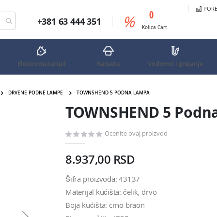
PORED
predmeta
0
%
+381 63 444 351
Cart
Kolica
Cart
Elektromaterijal
Rasveta
Vodovod i grejanje
DRVENE PODNE LAMPE
TOWNSHEND 5 PODNA LAMPA
TOWNSHEND 5 Podna
Ocenite ovaj proizvod
8.937,00 RSD
Šifra proizvoda: 43137
Materijal kućišta: čelik, drvo
Boja kućišta: crno braon