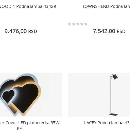
OOD 1 Podna lampa 43429
TOWNSHEND Podna la
Rating:
0%
9.476,00
7.542,00
RSD
RSD
ter Coeur LED plafonjerka 55W
LACEY Podna lampa 4
RF