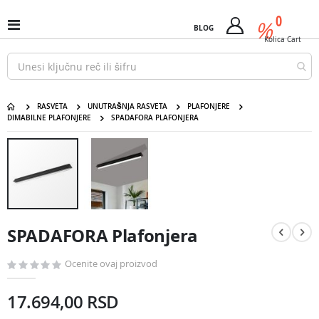
Pređi
predm
0
na
%
Uključi
BLOG
Cart
sadržaj
/
Kolica
Cart
isključi
Nav
RASVETA
UNUTRAŠNJA RASVETA
PLAFONJERE
DIMABILNE PLAFONJERE
SPADAFORA PLAFONJERA
SPADAFORA Plafonjera
Pređite
na
kraj
galerije
slika
Pređite
na
SPADAFORA Plafonjera
početak
galerije
slika
Ocenite ovaj proizvod
17.694,00 RSD