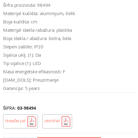
Šifra proizvoda: 98494
Materijal kućišta: aluminijum, čelik
Boja kućišta: crn
Materijal stakla /abažura: plastika
Boja stakla / abažura: bistra, bela
Stepen zaštite: IP20
Sijalica uklj. (1): Da
Tip sijalice (1): LED
Klasa energetske efikasnosti: F
[DAM_DOLS]: Preuzimanje
Garancija: 5 years
ŠIFRA
03-98494
TEHNIČKI LIST
UPUTSTVO