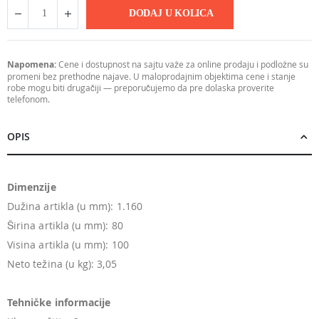
DODAJ U KOLICA
Napomena:
Cene i dostupnost na sajtu važe za online prodaju i podložne su
promeni bez prethodne najave. U maloprodajnim objektima cene i stanje
robe mogu biti drugačiji — preporučujemo da pre dolaska proverite
telefonom.
OPIS
Dimenzije
Dužina artikla (u mm): 1.160
Širina artikla (u mm): 80
Visina artikla (u mm): 100
Neto težina (u kg): 3,05
Tehničke informacije