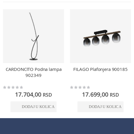
CARDONCITO Podna lampa
FILAGO Plafonjera 900185
902349
Rating:
Rating:
0%
0%
17.704,00
17.699,00
RSD
RSD
DODAJ U KOLICA
DODAJ U KOLICA