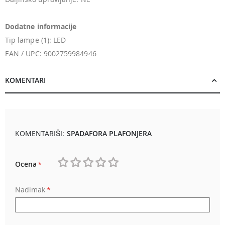
Dodatne informacije
Tip lampe (1): LED
EAN / UPC: 9002759984946
KOMENTARI
KOMENTARIŠI:
SPADAFORA PLAFONJERA
Ocena
1
2
3
4
5
Nadimak
star
stars
stars
stars
stars