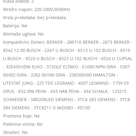
Klasa zaštite: 2
Mrežni napon: 220-240V,50/60Hz
Vrsta prekidača: bez prekidača
Baterija: Ne
Montaža uglova: Ne
Kompatibilni Dimeri: BERKER - 286710 BERKER - 2873 BERKER -
8542 12 00 BUSCH - 2247 U BUSCH - 6513 U-102 BUSCH - 6519
U BUSCH - 6523 U BUSCH - 6523 U-102 BUSCH - 6524 U CLIPSAL
- 32E450UDM ELKO - 315GLE ELTAKO - EUD61NPN GIRA - 0307
00/I02 GIRA - 2262 00/I00 GIRA - 238500/I00 HAMILTON -
LITESTAT JUNG - 225 TDE LEGRAND - 400T LEGRAND - 7759 03
OPUS - 852.096 PEHA - 433 HAB PEHA - 434 SCHALK - 123215
SCHNEIDER - SBD200LED SIEMENS - 5TC8 263 SIEMENS - 5TC8
284 SIEMENS - 5TC8211-0 VADSBO - VD100
Promena boje: Ne
Podesiva visina: Ne
Skraćen: Ne