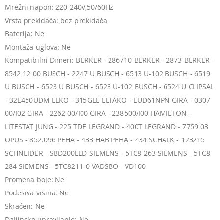
Mrežni napon: 220-240V,50/60Hz
Vrsta prekidača: bez prekidača
Baterija: Ne
Montaža uglova: Ne
Kompatibilni Dimeri: BERKER - 286710 BERKER - 2873 BERKER -
8542 12 00 BUSCH - 2247 U BUSCH - 6513 U-102 BUSCH - 6519
U BUSCH - 6523 U BUSCH - 6523 U-102 BUSCH - 6524 U CLIPSAL
- 32E450UDM ELKO - 315GLE ELTAKO - EUD61NPN GIRA - 0307
00/I02 GIRA - 2262 00/I00 GIRA - 238500/I00 HAMILTON -
LITESTAT JUNG - 225 TDE LEGRAND - 400T LEGRAND - 7759 03
OPUS - 852.096 PEHA - 433 HAB PEHA - 434 SCHALK - 123215
SCHNEIDER - SBD200LED SIEMENS - 5TC8 263 SIEMENS - 5TC8
284 SIEMENS - 5TC8211-0 VADSBO - VD100
Promena boje: Ne
Podesiva visina: Ne
Skraćen: Ne
Daljinsko upravljanje: Ne