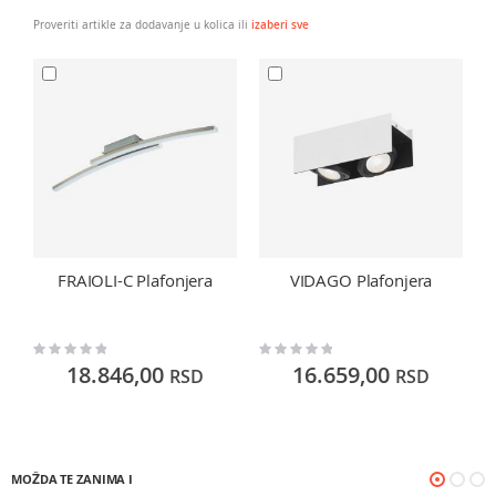
Proveriti artikle za dodavanje u kolica ili
izaberi sve
FRAIOLI-C Plafonjera
VIDAGO Plafonjera
Rating:
Rating:
Ra
0%
0%
0
18.846,00
16.659,00
RSD
RSD
MOŽDA TE ZANIMA I