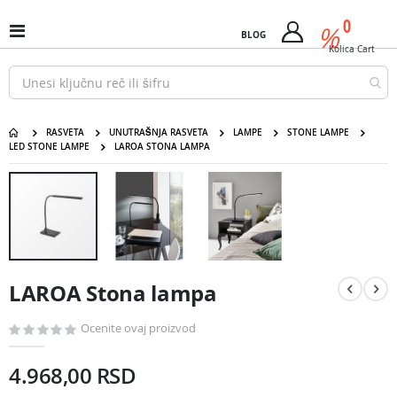
Pređi
predm
0
na
%
Uključi
BLOG
Cart
sadržaj
/
Kolica
Cart
isključi
Nav
RASVETA
UNUTRAŠNJA RASVETA
LAMPE
STONE LAMPE
LED STONE LAMPE
LAROA STONA LAMPA
LAROA Stona lampa
Pređite
na
kraj
galerije
slika
Pređite
na
LAROA Stona lampa
početak
galerije
slika
Ocenite ovaj proizvod
4.968,00 RSD