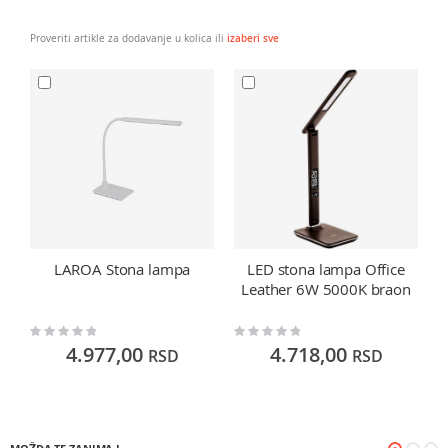
Proveriti artikle za dodavanje u kolica ili
izaberi sve
LAROA Stona lampa
LED stona lampa Office
Leather 6W 5000K braon
Rating:
Rating:
Ra
0%
0%
0
4.977,00
4.718,00
RSD
RSD