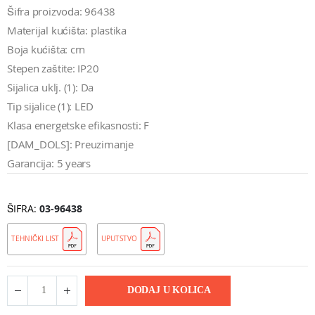
Šifra proizvoda: 96438
Materijal kućišta: plastika
Boja kućišta: crn
Stepen zaštite: IP20
Sijalica uklj. (1): Da
Tip sijalice (1): LED
Klasa energetske efikasnosti: F
[DAM_DOLS]: Preuzimanje
Garancija: 5 years
ŠIFRA
03-96438
TEHNIČKI LIST
UPUTSTVO
DODAJ U KOLICA