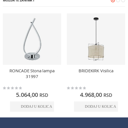
MOŽDA TE ZANIMA I
RONCADE Stona lampa
BRIDEKIRK Visilica
31997
Rating:
Rating:
0%
0%
5.064,00
4.968,00
RSD
RSD
DODAJ U KOLICA
DODAJ U KOLICA