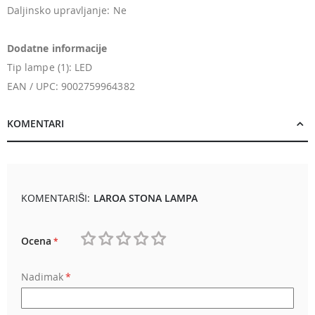
Daljinsko upravljanje: Ne
Dodatne informacije
Tip lampe (1): LED
EAN / UPC: 9002759964382
KOMENTARI
KOMENTARIŠI:
LAROA STONA LAMPA
Ocena
1
2
3
4
5
Nadimak
star
stars
stars
stars
stars