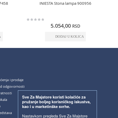
7458
INIESTA Stona lampa 900956
Rating:
Rating:
0%
0%
5.054,00
RSD
A
DODAJ U KOLICA
šćenja i prodaje
od odgovornosti
vatnosti
Sve Za Majstore koristi kolačiće za
ikala
pružanje boljeg korisničkog iskustva,
kao i u marketinške svrhe.
e
redstava
Nastavkom pregleda Sve Za Majstore