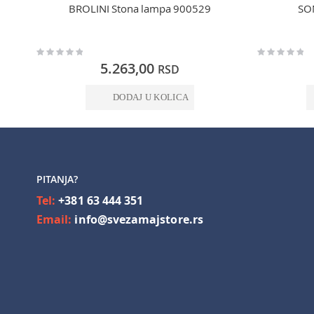
BROLINI Stona lampa 900529
SON
Rating:
Rating:
0%
0%
5.263,00
RSD
DODAJ U KOLICA
PITANJA?
Tel:
+381 63 444 351
Email:
info@svezamajstore.rs