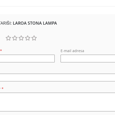
RIŠI:
LAROA STONA LAMPA
1
2
3
4
5
E-mail adresa
star
stars
stars
stars
stars
r