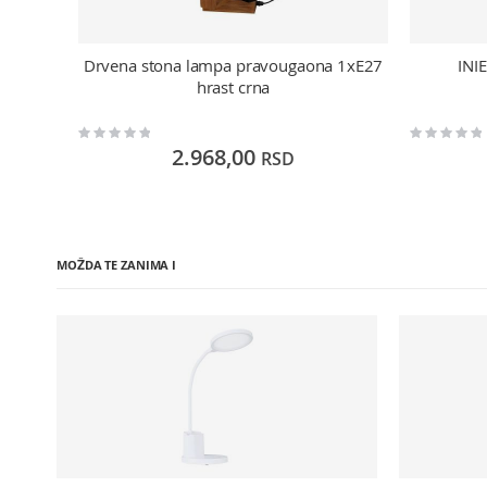
Drvena stona lampa pravougaona 1xE27
INI
hrast crna
Rating:
Rating:
0%
0%
2.968,00
RSD
MOŽDA TE ZANIMA I