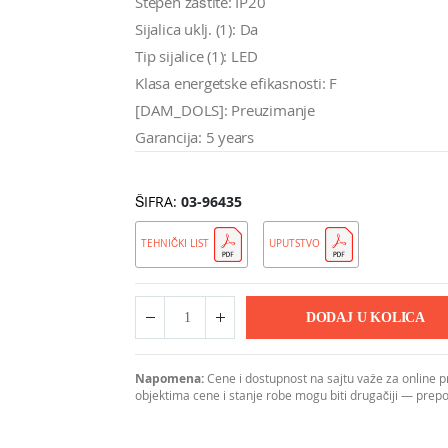
Stepen zaštite: IP20
Sijalica uklj. (1): Da
Tip sijalice (1): LED
Klasa energetske efikasnosti: F
[DAM_DOLS]: Preuzimanje
Garancija: 5 years
ŠIFRA
03-96435
TEHNIČKI LIST
UPUTSTVO
DODAJ U KOLICA
Napomena:
Cene i dostupnost na sajtu važe za online 
objektima cene i stanje robe mogu biti drugačiji — pre