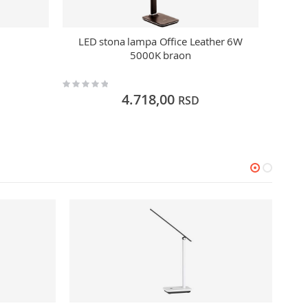
LED stona lampa Office Leather 6W
Drvena
5000K braon
Rating:
Rating:
0%
0%
4.718,00
RSD