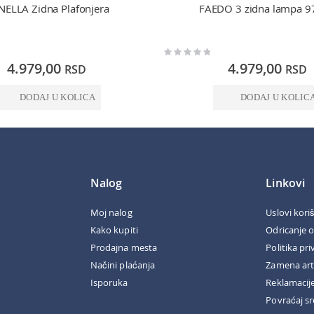
ELLA Zidna Plafonjera
FAEDO 3 zidna lampa 9
Rating:
0%
4.979,00
4.979,00
RSD
RSD
DODAJ U KOLICA
DODAJ U KOLIC
Nalog
Linkovi
Moj nalog
Uslovi kori
Kako kupiti
Odricanje 
Prodajna mesta
Politika pri
Načini plaćanja
Zamena art
Isporuka
Reklamacij
Povraćaj s