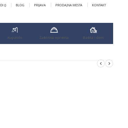
I (
)
BLOG
PRIJAVA
PRODAJNA MESTA
KONTAKT
Kupatilo
Zaštitna oprema
Bašta i dom