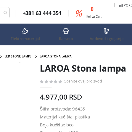
PORED
predmeta
0
%
+381 63 444 351
Cart
Kolica
Cart
Elektromaterijal
Rasveta
Vodovod i grejanje
LED STONE LAMPE
LAROA STONA LAMPA
LAROA Stona lampa
LAROA Stona lampa
Ocenite ovaj proizvod
4.977,00 RSD
Šifra proizvoda: 96435
Materijal kućišta: plastika
Boja kućišta: beo